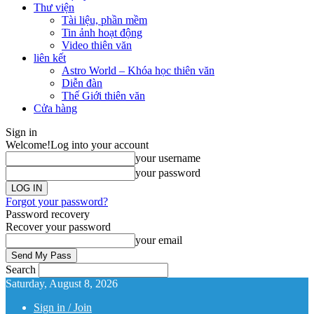
Thư viện
Tài liệu, phần mềm
Tin ảnh hoạt động
Video thiên văn
liên kết
Astro World – Khóa học thiên văn
Diễn đàn
Thế Giới thiên văn
Cửa hàng
Sign in
Welcome!
Log into your account
your username
your password
Forgot your password?
Password recovery
Recover your password
your email
Search
Saturday, August 8, 2026
Sign in / Join