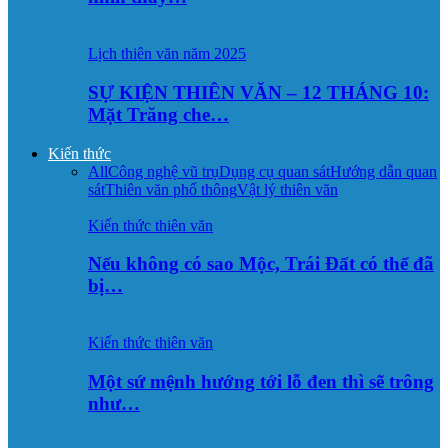
Lịch thiên văn năm 2025
SỰ KIỆN THIÊN VĂN – 12 THÁNG 10:
Mặt Trăng che…
Kiến thức
All
Công nghệ vũ trụ
Dụng cụ quan sát
Hướng dẫn quan
sát
Thiên văn phổ thông
Vật lý thiên văn
Kiến thức thiên văn
Nếu không có sao Mộc, Trái Đất có thể đã
bị…
Kiến thức thiên văn
Một sứ mệnh hướng tới lỗ đen thì sẽ trông
như…