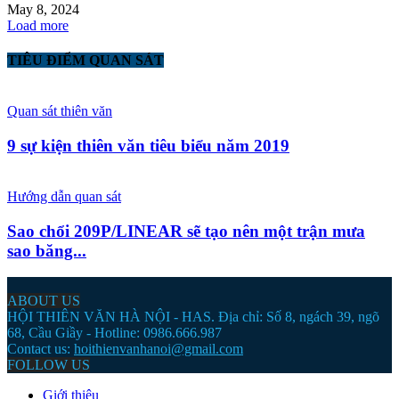
May 8, 2024
Load more
TIÊU ĐIỂM QUAN SÁT
Quan sát thiên văn
9 sự kiện thiên văn tiêu biểu năm 2019
Hướng dẫn quan sát
Sao chổi 209P/LINEAR sẽ tạo nên một trận mưa
sao băng...
ABOUT US
HỘI THIÊN VĂN HÀ NỘI - HAS. Địa chỉ: Số 8, ngách 39, ngõ
68, Cầu Giầy - Hotline: 0986.666.987
Contact us:
hoithienvanhanoi@gmail.com
FOLLOW US
Giới thiệu