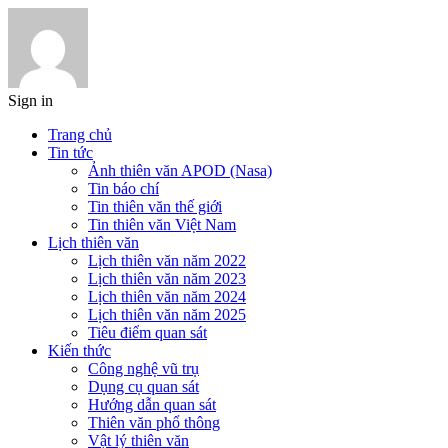
Sign in
Trang chủ
Tin tức
Ảnh thiên văn APOD (Nasa)
Tin báo chí
Tin thiên văn thế giới
Tin thiên văn Việt Nam
Lịch thiên văn
Lịch thiên văn năm 2022
Lịch thiên văn năm 2023
Lịch thiên văn năm 2024
Lịch thiên văn năm 2025
Tiêu điểm quan sát
Kiến thức
Công nghệ vũ trụ
Dụng cụ quan sát
Hướng dẫn quan sát
Thiên văn phổ thông
Vật lý thiên văn