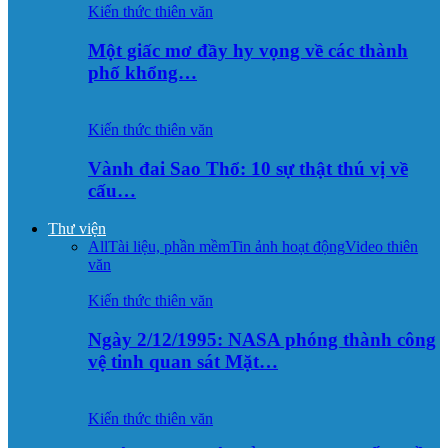
Kiến thức thiên văn
Một giấc mơ đầy hy vọng về các thành
phố khổng…
Kiến thức thiên văn
Vành đai Sao Thổ: 10 sự thật thú vị về
cấu…
Thư viện
All
Tài liệu, phần mềm
Tin ảnh hoạt động
Video thiên
văn
Kiến thức thiên văn
Ngày 2/12/1995: NASA phóng thành công
vệ tinh quan sát Mặt…
Kiến thức thiên văn