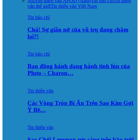
All
Ảnh thiên văn APOD (Nasa)
Tin báo chí
Tin thiên
văn thế giới
Tin thiên văn Việt Nam
Tin báo chí
Chà! Sự giãn nở của vũ trụ đang chậm
lại?!
Tin báo chí
Bạn đồng hành dạng hành tinh lùn của
Pluto – Charon…
Tin thiên văn
Các Vòng Tròn Bí Ẩn Trên Sao Kim Gợi
Ý Bề…
Tin thiên văn
Sao Chổi Lemmon rực sáng trên bầu trời