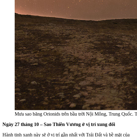
Mưa sao băng Orionids trên bầu trời Nội Mông, Trung Quốc. T
Ngày 27 tháng 10 – Sao Thiên Vương ở vị trí xung đối
Hành tinh xanh này sẽ ở vị trí gần nhất với Trái Đất và bề mặt của