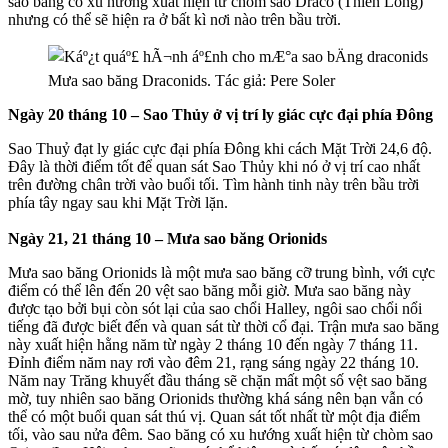
sao băng có xu hướng xuất hiện từ chòm sao Draco (Thiên Long)
nhưng có thể sẽ hiện ra ở bất kì nơi nào trên bầu trời.
Mưa sao băng Draconids. Tác giả: Pere Soler
Ngày 20 tháng 10 – Sao Thủy ở vị trí ly giác cực đại phía Đông
Sao Thuỷ đạt ly giác cực đại phía Đông khi cách Mặt Trời 24,6 độ.
Đây là thời điểm tốt để quan sát Sao Thủy khi nó ở vị trí cao nhất
trên đường chân trời vào buổi tối. Tìm hành tinh này trên bầu trời
phía tây ngay sau khi Mặt Trời lặn.
Ngày 21, 21 tháng 10 – Mưa sao băng Orionids
Mưa sao băng Orionids là một mưa sao băng cỡ trung bình, với cực
điểm có thể lên đến 20 vệt sao băng mỗi giờ. Mưa sao băng này
được tạo bởi bụi còn sót lại của sao chổi Halley, ngôi sao chổi nổi
tiếng đã được biết đến và quan sát từ thời cổ đại. Trận mưa sao băng
này xuất hiện hằng năm từ ngày 2 tháng 10 đến ngày 7 tháng 11.
Đỉnh điểm năm nay rơi vào đêm 21, rạng sáng ngày 22 tháng 10.
Năm nay Trăng khuyết đầu tháng sẽ chặn mất một số vệt sao băng
mờ, tuy nhiên sao băng Orionids thường khá sáng nên bạn vẫn có
thể có một buổi quan sát thú vị. Quan sát tốt nhất từ một địa điểm
tối, vào sau nửa đêm. Sao băng có xu hướng xuất hiện từ chòm sao