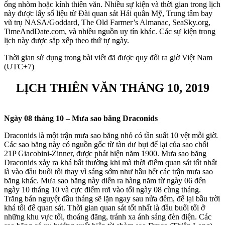
ống nhòm hoặc kính thiên văn. Nhiều sự kiện và thời gian trong lịch
này được lấy số liệu từ Đài quan sát Hải quân Mỹ, Trung tâm bay
vũ trụ NASA/Goddard, The Old Farmer’s Almanac, SeaSky.org,
TimeAndDate.com, và nhiều nguồn uy tín khác. Các sự kiện trong
lịch này được sắp xếp theo thứ tự ngày.
Thời gian sử dụng trong bài viết đã được quy đổi ra giờ Việt Nam
(UTC+7)
LỊCH THIÊN VĂN THÁNG 10, 2019
Ngày 08 tháng 10 – Mưa sao băng Draconids
Draconids là một trận mưa sao băng nhỏ có tần suất 10 vệt mỗi giờ.
Các sao băng này có nguồn gốc từ tàn dư bụi để lại của sao chổi
21P Giacobini-Zinner, được phát hiện năm 1900. Mưa sao băng
Draconids xảy ra khá bất thường khi mà thời điểm quan sát tốt nhất
là vào đầu buổi tối thay vì sáng sớm như hầu hết các trận mưa sao
băng khác. Mưa sao băng này diễn ra hàng năm từ ngày 06 đến
ngày 10 tháng 10 và cực điểm rơi vào tối ngày 08 cùng tháng.
Trăng bán nguyệt đầu tháng sẽ lặn ngay sau nửa đêm, để lại bầu trời
khá tối để quan sát. Thời gian quan sát tốt nhất là đầu buổi tối ở
những khu vực tối, thoáng đãng, tránh xa ánh sáng đèn điện. Các