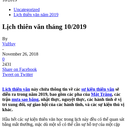
Uncategorized
Lịch thiên văn năm 2019
Lịch thiên văn tháng 10/2019
By
VuHuy
-
November 26, 2018
0
2431
Share on Facebook
Tweet on Twitter
Lịch thiên văn
này chứa thông tin về các
sự kiện thiên văn
sẽ
diễn ra trong năm 2019, bao gồm các pha của
Mặt Trăng
, các
trận
mưa sao băng
, nhật thực, nguyệt thực, các hành tinh ở vị
trí xung đối, sự giao hội của các hành tinh, và các sự kiện thú vị
khác.
Hầu hết các sự kiện thiên văn học trong lịch này đều có thể quan sát
bằng mắt thường, mặc dù một số có thể cần sự hỗ trợ của một cặp