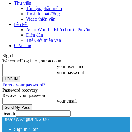
Thư viện
Tài liệu, phần mềm
Tin ảnh hoạt động
Video thiên văn
liên kết
Astro World – Khóa học thiên văn
Diễn đàn
Thế Giới thiên văn
Cửa hàng
Sign in
Welcome!
Log into your account
your username
your password
Forgot your password?
Password recovery
Recover your password
your email
Search
Tuesday, August 4, 2026
Sign in / Join