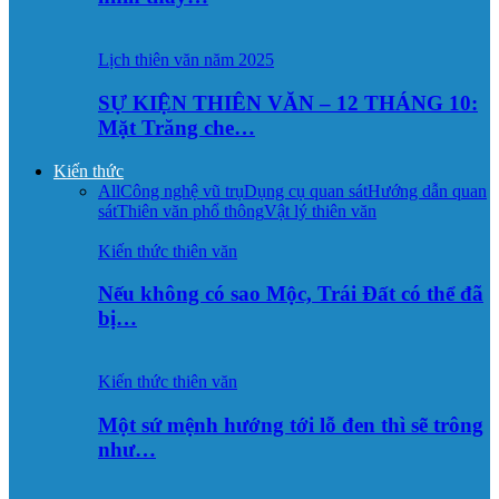
Lịch thiên văn năm 2025
SỰ KIỆN THIÊN VĂN – 12 THÁNG 10:
Mặt Trăng che…
Kiến thức
All
Công nghệ vũ trụ
Dụng cụ quan sát
Hướng dẫn quan
sát
Thiên văn phổ thông
Vật lý thiên văn
Kiến thức thiên văn
Nếu không có sao Mộc, Trái Đất có thể đã
bị…
Kiến thức thiên văn
Một sứ mệnh hướng tới lỗ đen thì sẽ trông
như…