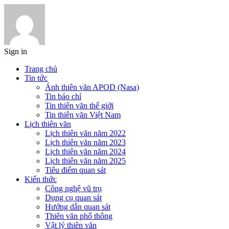
Sign in
Trang chủ
Tin tức
Ảnh thiên văn APOD (Nasa)
Tin báo chí
Tin thiên văn thế giới
Tin thiên văn Việt Nam
Lịch thiên văn
Lịch thiên văn năm 2022
Lịch thiên văn năm 2023
Lịch thiên văn năm 2024
Lịch thiên văn năm 2025
Tiêu điểm quan sát
Kiến thức
Công nghệ vũ trụ
Dụng cụ quan sát
Hướng dẫn quan sát
Thiên văn phổ thông
Vật lý thiên văn