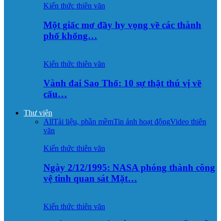
Kiến thức thiên văn
Một giấc mơ đầy hy vọng về các thành
phố khổng…
Kiến thức thiên văn
Vành đai Sao Thổ: 10 sự thật thú vị về
cấu…
Thư viện
All
Tài liệu, phần mềm
Tin ảnh hoạt động
Video thiên
văn
Kiến thức thiên văn
Ngày 2/12/1995: NASA phóng thành công
vệ tinh quan sát Mặt…
Kiến thức thiên văn