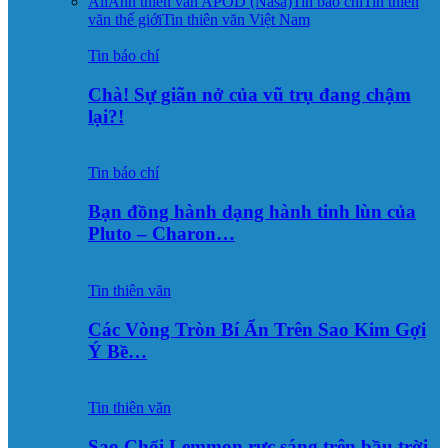
All
Ảnh thiên văn APOD (Nasa)
Tin báo chí
Tin thiên
văn thế giới
Tin thiên văn Việt Nam
Tin báo chí
Chà! Sự giãn nở của vũ trụ đang chậm
lại?!
Tin báo chí
Bạn đồng hành dạng hành tinh lùn của
Pluto – Charon…
Tin thiên văn
Các Vòng Tròn Bí Ẩn Trên Sao Kim Gợi
Ý Bề…
Tin thiên văn
Sao Chổi Lemmon rực sáng trên bầu trời