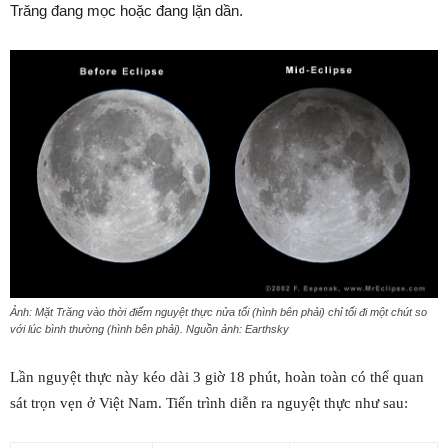
Trăng đang mọc hoặc đang lặn dần.
Ảnh: Mặt Trăng vào thời điểm nguyệt thực nửa tối (hình bên phải) chỉ tối đi một chút so
với lúc bình thường (hình bên phải). Nguồn ảnh: Earthsky
Lần nguyệt thực này kéo dài 3 giờ 18 phút, hoàn toàn có thể quan
sát trọn vẹn ở Việt Nam. Tiến trình diễn ra nguyệt thực như sau: