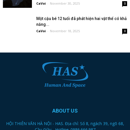
CaVoi
-
November 30, 2025
0
Một cậu bé 12 tuổi đã phát hiện hai vật thể có khả
năng...
CaVoi
-
November 18, 2025
0
ABOUT US
HỘI THIÊN VĂN HÀ NỘI - HAS. Địa chỉ: Số 8, ngách 39, ngõ 68,
Cầu Giầy - Hotline: 0986.666.987