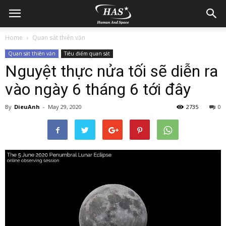
Home
Quan sát thiên văn
Quan sát thiên văn
Tiêu điểm quan sát
Nguyệt thực nửa tối sẽ diễn ra
vào ngày 6 tháng 6 tới đây
By
DieuAnh
-
May 29, 2020
2735
0