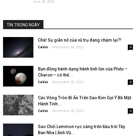
June 18, 2023
TIN TRONG NGÀY
Chà! Sự giãn nở của vũ trụ đang chậm lại?!
CaVoi
-
November 30, 2025
0
Bạn đồng hành dạng hành tinh lùn của Pluto –
Charon – có thể...
CaVoi
-
November 30, 2025
0
Các Vòng Tròn Bí Ẩn Trên Sao Kim Gợi Ý Bề Mặt
Hành Tinh...
CaVoi
-
November 30, 2025
0
Sao Chổi Lemmon rực sáng trên bầu trời Tây
Ban Nha | Ảnh Vũ...