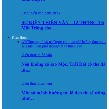
Lịch thiên văn năm 2025
SỰ KIỆN THIÊN VĂN – 12 THÁNG 10:
Mặt Trăng che…
Kiến thức
All
Công nghệ vũ trụ
Dụng cụ quan sát
Hướng dẫn quan
sát
Thiên văn phổ thông
Vật lý thiên văn
Kiến thức thiên văn
Nếu không có sao Mộc, Trái Đất có thể đã
bị…
Kiến thức thiên văn
Một sứ mệnh hướng tới lỗ đen thì sẽ trông
như…