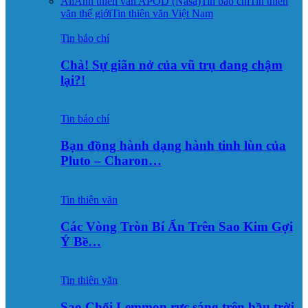
All
Ảnh thiên văn APOD (Nasa)
Tin báo chí
Tin thiên
văn thế giới
Tin thiên văn Việt Nam
Tin báo chí
Chà! Sự giãn nở của vũ trụ đang chậm
lại?!
Tin báo chí
Bạn đồng hành dạng hành tinh lùn của
Pluto – Charon…
Tin thiên văn
Các Vòng Tròn Bí Ẩn Trên Sao Kim Gợi
Ý Bề…
Tin thiên văn
Sao Chổi Lemmon rực sáng trên bầu trời