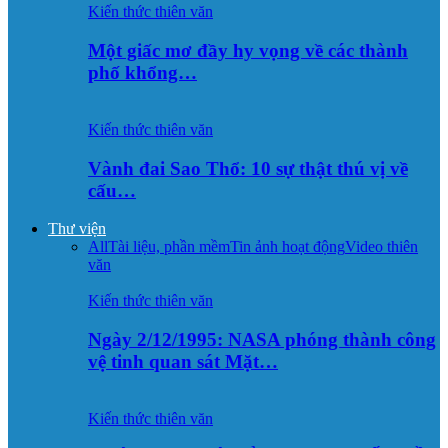
Kiến thức thiên văn
Một giấc mơ đầy hy vọng về các thành
phố khổng…
Kiến thức thiên văn
Vành đai Sao Thổ: 10 sự thật thú vị về
cấu…
Thư viện
All
Tài liệu, phần mềm
Tin ảnh hoạt động
Video thiên
văn
Kiến thức thiên văn
Ngày 2/12/1995: NASA phóng thành công
vệ tinh quan sát Mặt…
Kiến thức thiên văn