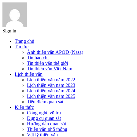
Sign in
Trang chủ
Tin tức
Ảnh thiên văn APOD (Nasa)
Tin báo chí
Tin thiên văn thế giới
Tin thiên văn Việt Nam
Lịch thiên văn
Lịch thiên văn năm 2022
Lịch thiên văn năm 2023
Lịch thiên văn năm 2024
Lịch thiên văn năm 2025
Tiêu điểm quan sát
Kiến thức
Công nghệ vũ trụ
Dụng cụ quan sát
Hướng dẫn quan sát
Thiên văn phổ thông
Vật lý thiên văn