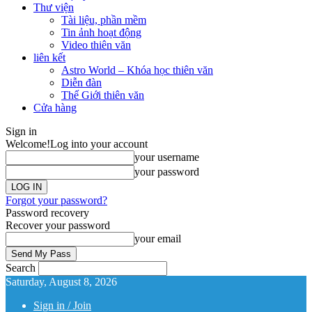
Thư viện
Tài liệu, phần mềm
Tin ảnh hoạt động
Video thiên văn
liên kết
Astro World – Khóa học thiên văn
Diễn đàn
Thế Giới thiên văn
Cửa hàng
Sign in
Welcome!
Log into your account
your username
your password
Forgot your password?
Password recovery
Recover your password
your email
Search
Saturday, August 8, 2026
Sign in / Join