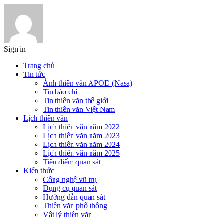
Sign in
Trang chủ
Tin tức
Ảnh thiên văn APOD (Nasa)
Tin báo chí
Tin thiên văn thế giới
Tin thiên văn Việt Nam
Lịch thiên văn
Lịch thiên văn năm 2022
Lịch thiên văn năm 2023
Lịch thiên văn năm 2024
Lịch thiên văn năm 2025
Tiêu điểm quan sát
Kiến thức
Công nghệ vũ trụ
Dụng cụ quan sát
Hướng dẫn quan sát
Thiên văn phổ thông
Vật lý thiên văn