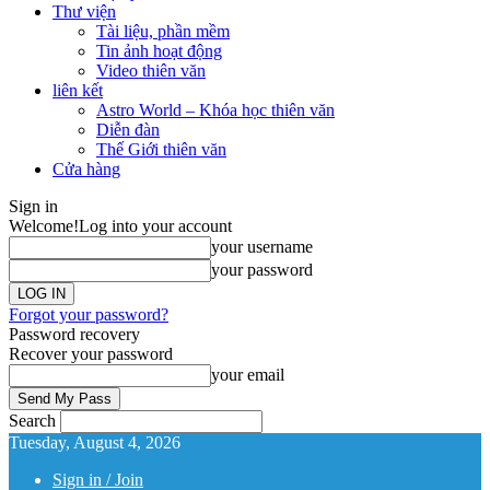
Thư viện
Tài liệu, phần mềm
Tin ảnh hoạt động
Video thiên văn
liên kết
Astro World – Khóa học thiên văn
Diễn đàn
Thế Giới thiên văn
Cửa hàng
Sign in
Welcome!
Log into your account
your username
your password
Forgot your password?
Password recovery
Recover your password
your email
Search
Tuesday, August 4, 2026
Sign in / Join