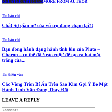
RELATED ARTICLES
MORE FROM AUTHOR
Tin báo chí
Chà! Sự giãn nở của vũ trụ đang chậm lại?!
Tin báo chí
Bạn đồng hành dạng hành tinh lùn của Pluto –
Charon – có thể đã ‘trào ruột’ để tạo ra hai mặt
trăng của...
Tin thiên văn
Các Vòng Tròn Bí Ẩn Trên Sao Kim Gợi Ý Bề Mặt
Hành Tinh Vẫn Đang Thay Đổi
LEAVE A REPLY