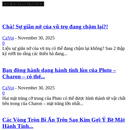
TIN TRONG NGÀY
Chà! Sự giãn nở của vũ trụ đang chậm lại?!
CaVoi
-
November 30, 2025
0
Liệu sự giãn nở của vũ trụ có thể đang chậm lại không? Sau 2 thập
kỷ rưỡi tin rằng các thiên hà đang...
Bạn đồng hành dạng hành tinh lùn của Pluto –
Charon – có thể...
CaVoi
-
November 30, 2025
0
Hai mặt trăng cỡ trung của Pluto có thể được hình thành từ vật chất
bên trong của Charon – mặt trăng lớn nhất...
Các Vòng Tròn Bí Ẩn Trên Sao Kim Gợi Ý Bề Mặt
Hành Tinh...