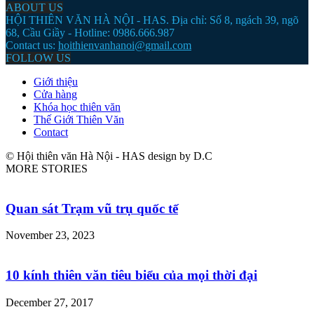
ABOUT US
HỘI THIÊN VĂN HÀ NỘI - HAS. Địa chỉ: Số 8, ngách 39, ngõ
68, Cầu Giầy - Hotline: 0986.666.987
Contact us:
hoithienvanhanoi@gmail.com
FOLLOW US
Giới thiệu
Cửa hàng
Khóa học thiên văn
Thế Giới Thiên Văn
Contact
© Hội thiên văn Hà Nội - HAS design by D.C
MORE STORIES
Quan sát Trạm vũ trụ quốc tế
November 23, 2023
10 kính thiên văn tiêu biểu của mọi thời đại
December 27, 2017