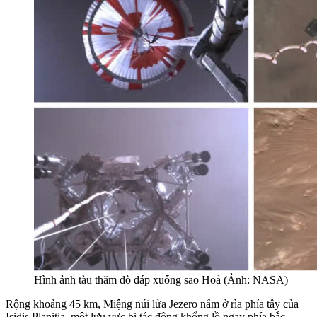
Hình ảnh tàu thăm dò đáp xuống sao Hoả (Ảnh: NASA)
Rộng khoảng 45 km, Miệng núi lửa Jezero nằm ở rìa phía tây của
Isidis Planitia, một lưu vực bị tác động khổng lồ ngay phía bắc