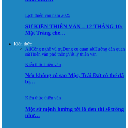
Lịch thiên văn năm 2025
SỰ KIỆN THIÊN VĂN – 12 THÁNG 10:
Mặt Trăng che…
Kiến thức
All
Công nghệ vũ trụ
Dụng cụ quan sát
Hướng dẫn quan
sát
Thiên văn phổ thông
Vật lý thiên văn
Kiến thức thiên văn
Nếu không có sao Mộc, Trái Đất có thể đã
bị…
Kiến thức thiên văn
Một sứ mệnh hướng tới lỗ đen thì sẽ trông
như…