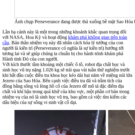
Ảnh chụp Perseverance đang được thả xuống bề mặt Sao Hỏa
Lần hạ cánh này là một trong những khoảnh khắc quan trọng đối
với NASA, Hoa Kỳ và hoạt động
khám phá không gian trên toàn
cầu
. Bản thân nhiệm vụ này đã nhân cách hóa lý tưởng của con
người là kiên trì (Perseverance có nghĩa là sự kiên trì) hướng tới
tương lai và sẽ giúp chúng ta chuẩn bị cho hành trình khám phá
Hành tinh Đỏ của con người.
Với kích thước tầm khoảng một chiếc ô tô, robot địa chất học và
sinh học vũ trụ nặng 1.026 kg sẽ trải qua vài tuần thử nghiệm trước
khi bắt đầu cuộc điều tra khoa học kéo dài hai năm về miệng núi lửa
Jezero của Sao Hỏa. Bên cạnh việc điều tra đá và trầm tích của
đồng bằng sông và lòng hồ cổ của Jezero để mô tả đặc điểm địa
chất và khí hậu trong quá khứ của khu vực, một phần cơ bản trong
nhiệm vụ của nó là sinh học vũ trụ, bao gồm cả việc tìm kiếm các
dấu hiệu của sự sống vi sinh vật cổ đại.