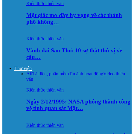
Kiến thức thiên văn
Một giấc mơ đầy hy vọng về các thành
phố khổng…
Kiến thức thiên văn
Vành đai Sao Thổ: 10 sự thật thú vị về
cấu…
Thư viện
All
Tài liệu, phần mềm
Tin ảnh hoạt động
Video thiên
văn
Kiến thức thiên văn
Ngày 2/12/1995: NASA phóng thành công
vệ tinh quan sát Mặt…
Kiến thức thiên văn