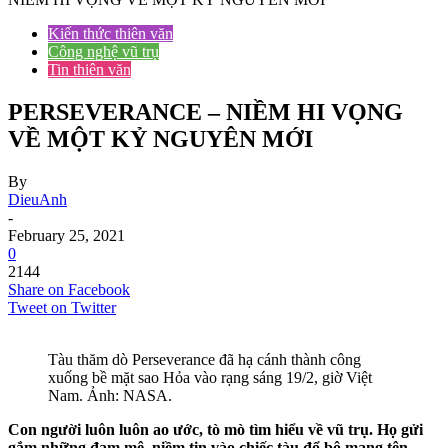
Kiến thức thiên văn
Công nghệ vũ trụ
Tin thiên văn
PERSEVERANCE – NIỀM HI VỌNG
VỀ MỘT KỶ NGUYÊN MỚI
By
DieuAnh
-
February 25, 2021
0
2144
Share on Facebook
Tweet on Twitter
Tàu thăm dò Perseverance đã hạ cánh thành công
xuống bề mặt sao Hỏa vào rạng sáng 19/2, giờ Việt
Nam. Ảnh: NASA.
Con người luôn luôn ao ước, tò mò tìm hiểu về vũ trụ. Họ gửi
gắm những đam mê, niềm tin vào chiếc tàu đổ bộ mang tên