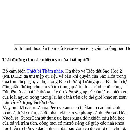
Ảnh minh họa tàu thăm dò Perseverance hạ cánh xuống Sao H
Trải đường cho các nhiệm vụ của loài người
Bộ cảm biến
Thiết bị Thâm nhập
, Hạ thấp và Tiếp đất Sao Hoả 2
(MEDLI2) đã thu thập dữ liệu về bầu khí quyển của Sao Hỏa trong
quá trình tiếp cận, và hệ thống Điều hướng Tương quan Địa hình tự
động dẫn đường cho tàu vũ trụ trong quá trình hạ cánh cuối cùng.
Dữ liệu từ cả hai hệ thống này dự kiến ​​sẽ giúp các tàu làm nhiệm vụ
của loài người trong tương lai hạ cánh trên các thế giới khác an toàn
hơn và với trọng tải lớn hơn.
Máy ảnh Mastcam-Z của Perseverance có thể tạo ra các bức ảnh
toàn cảnh 3D màu, có độ phân giải cao về phong cảnh trên sao Hỏa.
Ngoài ra, SuperCam sử dụng tia laser xung để nghiên cứu hóa học
của đá và trầm tích, đồng thời có micrô riêng để giúp các nhà khoa
học hiểu rõ hơn về đặc tính của đá, bao gồm cả độ cứng của chúng.