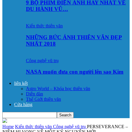
9 BỘ PHIM ĐIỆN ẢNH HAY NHẤT VỀ
DU HÀNH VŨ…
Kiến thức thiên văn
NHỮNG BỨC ẢNH THIÊN VĂN ĐẸP
NHẤT 2018
Công nghệ vũ trụ
NASA muốn đưa con người lên sao Kim
liên kết
Astro World – Khóa học thiên văn
Diễn đàn
Thế Giới thiên văn
Cửa hàng
Home
Kiến thức thiên văn
Công nghệ vũ trụ
PERSEVERANCE –
NIỀM HI VỌNG VỀ MỘT KỶ NGUYÊN MỚI