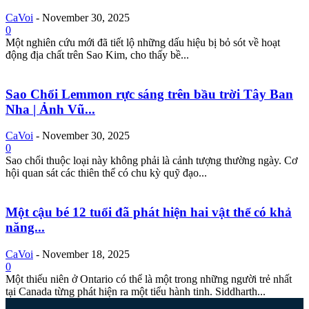
CaVoi
-
November 30, 2025
0
Một nghiên cứu mới đã tiết lộ những dấu hiệu bị bỏ sót về hoạt
động địa chất trên Sao Kim, cho thấy bề...
Sao Chổi Lemmon rực sáng trên bầu trời Tây Ban
Nha | Ảnh Vũ...
CaVoi
-
November 30, 2025
0
Sao chổi thuộc loại này không phải là cảnh tượng thường ngày. Cơ
hội quan sát các thiên thể có chu kỳ quỹ đạo...
Một cậu bé 12 tuổi đã phát hiện hai vật thể có khả
năng...
CaVoi
-
November 18, 2025
0
Một thiếu niên ở Ontario có thể là một trong những người trẻ nhất
tại Canada từng phát hiện ra một tiểu hành tinh. Siddharth...