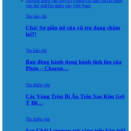
All
Ảnh thiên văn APOD (Nasa)
Tin báo chí
Tin thiên
văn thế giới
Tin thiên văn Việt Nam
Tin báo chí
Chà! Sự giãn nở của vũ trụ đang chậm
lại?!
Tin báo chí
Bạn đồng hành dạng hành tinh lùn của
Pluto – Charon…
Tin thiên văn
Các Vòng Tròn Bí Ẩn Trên Sao Kim Gợi
Ý Bề…
Tin thiên văn
Sao Chổi Lemmon rực sáng trên bầu trời