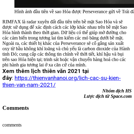
Hình ảnh đầu tiên về sao Hỏa được Perseverance gửi về Trái
RIMFAX là radar xuyên đất đầu tiên trên bề mặt Sao Hỏa và sẽ
được sử dụng để xác định cách các lớp khác nhau trên bề mặt Sao
Hỏa hình thành theo thời gian. Dữ liệu có thể giúp mở đường cho
các cảm biến trong tương lai tìm kiếm các mỏ băng dưới bề mặt.
Ngoài ra, các thiết bị khác của Perseverance sẽ cố gắng sản xuất
oxy từ bầu không khí loãng và chủ yếu là carbon dioxide của Hành
tinh Đỏ; cung cấp các thông tin chính về thời tiết, khí hậu và bụi
trên sao Hỏa hiện tại; trinh sát hoặc vận chuyển hàng hoá cho các
phi hành gia tương lai ở xa căn cứ của mình.
Xem thêm lịch thiên văn 2021 tại
đây
:
https://thienva
nhanoi.org/lich-cac-su-kien-
thien-van-nam-2021/
Nhóm dịch HS
Lược dịch từ Space.com
Comments
comments