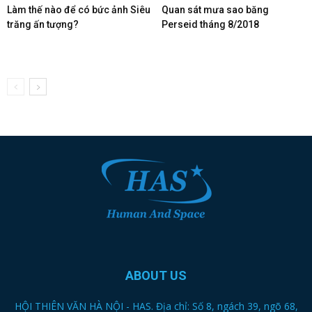
Làm thế nào để có bức ảnh Siêu
Quan sát mưa sao băng
trăng ấn tượng?
Perseid tháng 8/2018
ABOUT US
HỘI THIÊN VĂN HÀ NỘI - HAS. Địa chỉ: Số 8, ngách 39, ngõ 68,