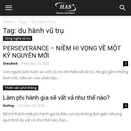
Home
Tags
Du hành vũ trụ
Tag: du hành vũ trụ
Công nghệ vũ trụ
PERSEVERANCE – NIỀM HI VỌNG VỀ MỘT
KỶ NGUYÊN MỚI
DieuAnh
-
February 25, 2021
0
Con người luôn luôn ao ước, tò mò tìm hiểu về vũ trụ. Họ gửi gắm những
đam mê, niềm tin vào chiếc tàu...
Thiên văn phổ thông
Làm phi hành gia sẽ vất vả như thế nào?
VuHuy
-
October 28, 2018
0
Để trở thành một phi hành gia là điều cực kỳ không đơn giản. Nhưng
quá trình ấy vất vả như thế nào, bạn...