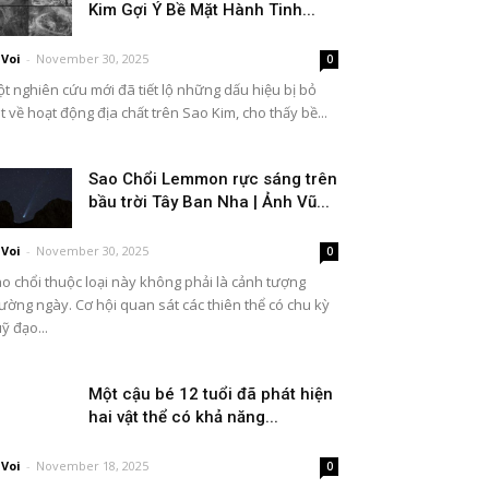
Kim Gợi Ý Bề Mặt Hành Tinh...
Voi
-
November 30, 2025
0
t nghiên cứu mới đã tiết lộ những dấu hiệu bị bỏ
t về hoạt động địa chất trên Sao Kim, cho thấy bề...
Sao Chổi Lemmon rực sáng trên
bầu trời Tây Ban Nha | Ảnh Vũ...
Voi
-
November 30, 2025
0
o chổi thuộc loại này không phải là cảnh tượng
ường ngày. Cơ hội quan sát các thiên thể có chu kỳ
ỹ đạo...
Một cậu bé 12 tuổi đã phát hiện
hai vật thể có khả năng...
Voi
-
November 18, 2025
0