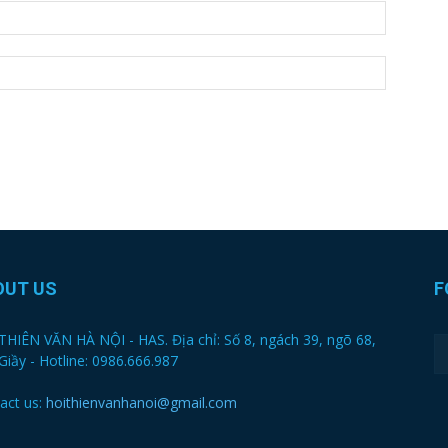
OUT US
F
THIÊN VĂN HÀ NỘI - HAS. Địa chỉ: Số 8, ngách 39, ngõ 68,
Giầy - Hotline: 0986.666.987
act us:
hoithienvanhanoi@gmail.com