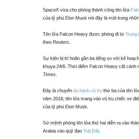
SpaceX vừa cho phóng thành công tên lửa
Fal
Nội
của tỷ phú Elon Musk nói đây là một trong nhữn
Tên lửa Falcon Heavy được phóng đi từ
Trung 
theo
Reuters
.
–
Sự kiện bị trì hoãn gần ba tiếng so với kế hoạch
khuya 24/6. Thời điểm Falcon Heavy cất cánh rơ
Times
.
HAS
Đây là chuyến
du hành vũ trụ
thứ ba của tên lử
năm 2018, tên lửa mang vào vũ trụ chiếc xe đi
của tỷ phú Elon Musk.
Sứ mệnh phóng tên lửa thứ hai diễn ra vào thán
Arabia vào quỹ đạo
Trái Đất
.