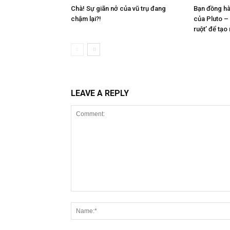
Chà! Sự giãn nở của vũ trụ đang
Bạn đồng hà
chậm lại?!
của Pluto –
ruột’ để tạo
LEAVE A REPLY