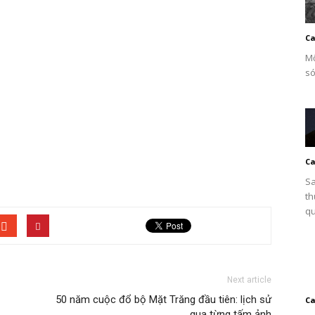
Ca
Mộ
só
Ca
Sa
th
qu
Next article
50 năm cuộc đổ bộ Mặt Trăng đầu tiên: lịch sử
Ca
qua từng tấm ảnh