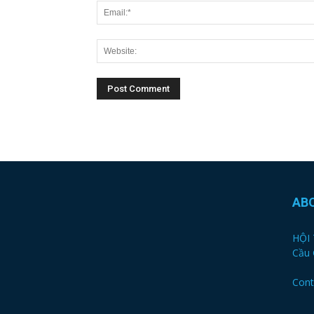
AB
HỘI 
Cầu 
Cont