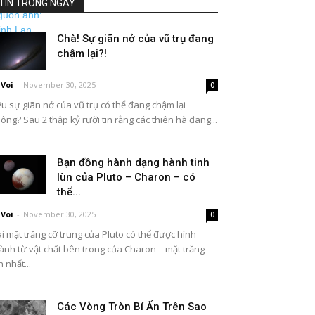
TIN TRONG NGÀY
Chà! Sự giãn nở của vũ trụ đang
chậm lại?!
Voi
-
November 30, 2025
0
ệu sự giãn nở của vũ trụ có thể đang chậm lại
ông? Sau 2 thập kỷ rưỡi tin rằng các thiên hà đang...
Bạn đồng hành dạng hành tinh
lùn của Pluto – Charon – có
thể...
Voi
-
November 30, 2025
0
i mặt trăng cỡ trung của Pluto có thể được hình
ành từ vật chất bên trong của Charon – mặt trăng
n nhất...
Các Vòng Tròn Bí Ẩn Trên Sao