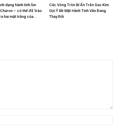
nh dạng hành tinh lùn
Các Vòng Tròn Bí Ẩn Trên Sao Kim
 Charon – có thể đã ‘trào
Gợi Ý Bề Mặt Hành Tinh Vẫn Đang
 ra hai mặt trăng của...
Thay Đổi