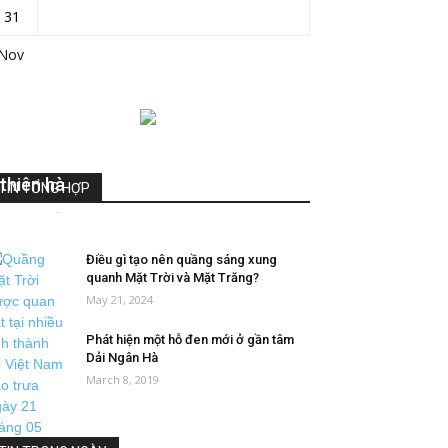
31
 Nov
Sơ lược về thiên hà và phân loại
thiên hà
TIN TỔNG HỢP
DieuAnh
-
February 23, 2019
0
Điều gì tạo nên quầng sáng xung
quanh Mặt Trời và Mặt Trăng?
May 21, 2024
Phát hiện một hỗ đen mới ở gần tâm
Dải Ngân Hà
March 8, 2019