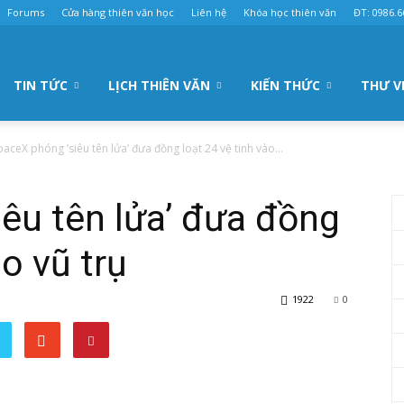
Forums
Cửa hàng thiên văn học
Liên hệ
Khóa học thiên văn
ĐT: 0986.6
TIN TỨC
LỊCH THIÊN VĂN
KIẾN THỨC
THƯ V
paceX phóng ‘siêu tên lửa’ đưa đồng loạt 24 vệ tinh vào...
êu tên lửa’ đưa đồng
ào vũ trụ
1922
0