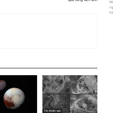
Mộ
ng
hà
Tin thiên văn