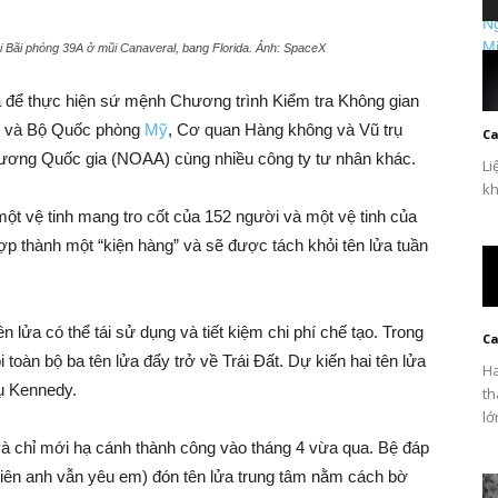
i Bãi phóng 39A ở mũi Canaveral, bang Florida. Ảnh: SpaceX
a để thực hiện sứ mệnh Chương trình Kiểm tra Không gian
eX và Bộ Quốc phòng
Mỹ
, Cơ quan Hàng không và Vũ trụ
Ca
ương Quốc gia (NOAA) cùng nhiều công ty tư nhân khác.
Li
kh
một vệ tinh mang tro cốt của 152 người và một vệ tinh của
ợp thành một “kiện hàng” và sẽ được tách khỏi tên lửa tuần
ửa có thể tái sử dụng và tiết kiệm chi phí chế tạo. Trong
Ca
toàn bộ ba tên lửa đẩy trở về Trái Đất. Dự kiến hai tên lửa
Ha
rụ Kennedy.
th
lớ
và chỉ mới hạ cánh thành công vào tháng 4 vừa qua. Bệ đáp
nhiên anh vẫn yêu em) đón tên lửa trung tâm nằm cách bờ