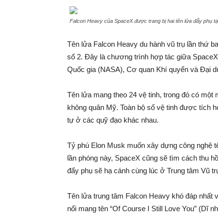
Falcon Heavy của SpaceX được trang bị hai tên lửa đẩy phụ tạ
Tên lửa Falcon Heavy du hành vũ trụ lần thứ b
số 2. Đây là chương trình hợp tác giữa Spac
Quốc gia (NASA), Cơ quan Khí quyển và Đại d
Tên lửa mang theo 24 vệ tinh, trong đó có một 
không quân Mỹ. Toàn bộ số vệ tinh được tích h
tự ở các quỹ đạo khác nhau.
Tỷ phú Elon Musk muốn xây dựng công nghệ tên l
lần phóng này, SpaceX cũng sẽ tìm cách thu hồi 
đẩy phụ sẽ hạ cánh cùng lúc ở Trung tâm Vũ t
Tên lửa trung tâm Falcon Heavy khó đáp nhất 
nổi mang tên “Of Course I Still Love You” (Dĩ 