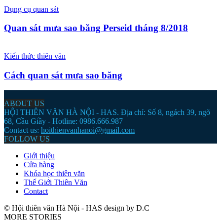
Dụng cụ quan sát
Quan sát mưa sao băng Perseid tháng 8/2018
Kiến thức thiên văn
Cách quan sát mưa sao băng
ABOUT US
HỘI THIÊN VĂN HÀ NỘI - HAS. Địa chỉ: Số 8, ngách 39, ngõ
68, Cầu Giầy - Hotline: 0986.666.987
Contact us:
hoithienvanhanoi@gmail.com
FOLLOW US
Giới thiệu
Cửa hàng
Khóa học thiên văn
Thế Giới Thiên Văn
Contact
© Hội thiên văn Hà Nội - HAS design by D.C
MORE STORIES