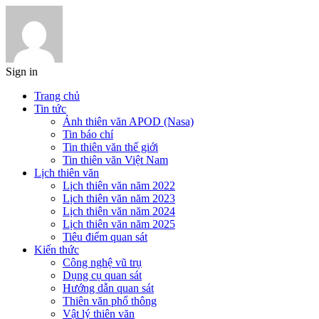
Sign in
Trang chủ
Tin tức
Ảnh thiên văn APOD (Nasa)
Tin báo chí
Tin thiên văn thế giới
Tin thiên văn Việt Nam
Lịch thiên văn
Lịch thiên văn năm 2022
Lịch thiên văn năm 2023
Lịch thiên văn năm 2024
Lịch thiên văn năm 2025
Tiêu điểm quan sát
Kiến thức
Công nghệ vũ trụ
Dụng cụ quan sát
Hướng dẫn quan sát
Thiên văn phổ thông
Vật lý thiên văn