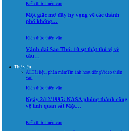
Kiến thức thiên văn
Một giấc mơ đầy hy vọng về các thành
phố khổng…
Kiến thức thiên văn
Vành đai Sao Thổ: 10 sự thật thú vị về
cấu…
Thư viện
All
Tài liệu, phần mềm
Tin ảnh hoạt động
Video thiên
văn
Kiến thức thiên văn
Ngày 2/12/1995: NASA phóng thành công
vệ tinh quan sát Mặt…
Kiến thức thiên văn