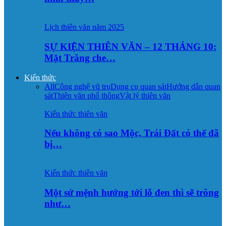
Lịch thiên văn năm 2025
SỰ KIỆN THIÊN VĂN – 12 THÁNG 10:
Mặt Trăng che…
Kiến thức
All
Công nghệ vũ trụ
Dụng cụ quan sát
Hướng dẫn quan
sát
Thiên văn phổ thông
Vật lý thiên văn
Kiến thức thiên văn
Nếu không có sao Mộc, Trái Đất có thể đã
bị…
Kiến thức thiên văn
Một sứ mệnh hướng tới lỗ đen thì sẽ trông
như…