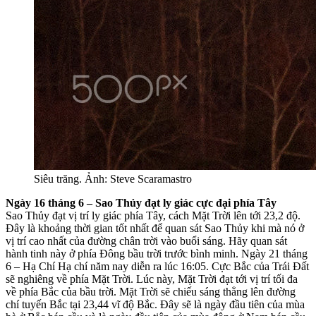
Siêu trăng. Ảnh: Steve Scaramastro
Ngày 16 tháng 6 – Sao Thủy đạt ly giác cực đại phía Tây
Sao Thủy đạt vị trí ly giác phía Tây, cách Mặt Trời lên tới 23,2 độ.
Đây là khoảng thời gian tốt nhất để quan sát Sao Thủy khi mà nó ở
vị trí cao nhất của đường chân trời vào buổi sáng. Hãy quan sát
hành tinh này ở phía Đông bầu trời trước bình minh. Ngày 21 tháng
6 – Hạ Chí Hạ chí năm nay diễn ra lúc 16:05. Cực Bắc của Trái Đất
sẽ nghiêng về phía Mặt Trời. Lúc này, Mặt Trời đạt tới vị trí tối đa
về phía Bắc của bầu trời. Mặt Trời sẽ chiếu sáng thẳng lên đường
chí tuyến Bắc tại 23,44 vĩ độ Bắc. Đây sẽ là ngày đầu tiên của mùa