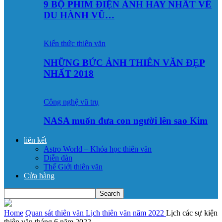
9 BỘ PHIM ĐIỆN ẢNH HAY NHẤT VỀ
DU HÀNH VŨ…
Kiến thức thiên văn
NHỮNG BỨC ẢNH THIÊN VĂN ĐẸP
NHẤT 2018
Công nghệ vũ trụ
NASA muốn đưa con người lên sao Kim
liên kết
Astro World – Khóa học thiên văn
Diễn đàn
Thế Giới thiên văn
Cửa hàng
Home
Quan sát thiên văn
Lịch thiên văn năm 2022
Lịch các sự kiện
thiên văn tháng 6 năm 2022