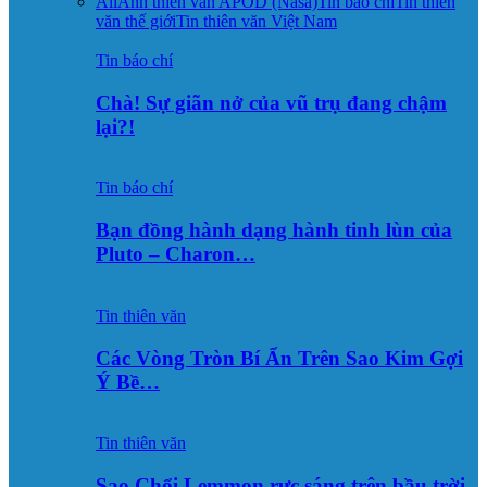
All
Ảnh thiên văn APOD (Nasa)
Tin báo chí
Tin thiên
văn thế giới
Tin thiên văn Việt Nam
Tin báo chí
Chà! Sự giãn nở của vũ trụ đang chậm
lại?!
Tin báo chí
Bạn đồng hành dạng hành tinh lùn của
Pluto – Charon…
Tin thiên văn
Các Vòng Tròn Bí Ẩn Trên Sao Kim Gợi
Ý Bề…
Tin thiên văn
Sao Chổi Lemmon rực sáng trên bầu trời