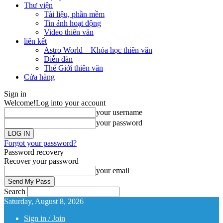
Thư viện
Tài liệu, phần mềm
Tin ảnh hoạt động
Video thiên văn
liên kết
Astro World – Khóa học thiên văn
Diễn đàn
Thế Giới thiên văn
Cửa hàng
Sign in
Welcome!
Log into your account
your username
your password
Forgot your password?
Password recovery
Recover your password
your email
Search
Saturday, August 8, 2026
Sign in / Join