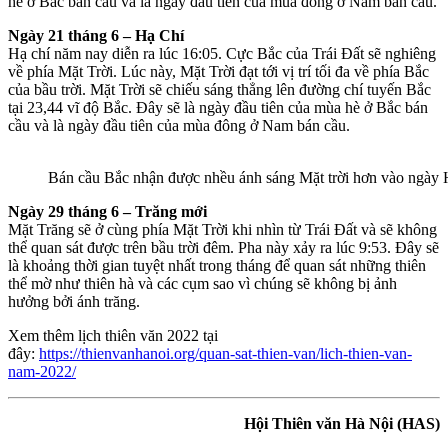
hè ở Bắc bán cầu và là ngày đầu tiên của mùa đông ở Nam bán cầu.
Ngày 21 tháng 6 – Hạ Chí
Hạ chí năm nay diễn ra lúc 16:05. Cực Bắc của Trái Đất sẽ nghiêng
về phía Mặt Trời. Lúc này, Mặt Trời đạt tới vị trí tối đa về phía Bắc
của bầu trời. Mặt Trời sẽ chiếu sáng thẳng lên đường chí tuyến Bắc
tại 23,44 vĩ độ Bắc. Đây sẽ là ngày đầu tiên của mùa hè ở Bắc bán
cầu và là ngày đầu tiên của mùa đông ở Nam bán cầu.
Bán cầu Bắc nhận được nhều ánh sáng Mặt trời hơn vào ngày 
Ngày 29 tháng 6 – Trăng mới
Mặt Trăng sẽ ở cùng phía Mặt Trời khi nhìn từ Trái Đất và sẽ không
thể quan sát được trên bầu trời đêm. Pha này xảy ra lúc 9:53. Đây sẽ
là khoảng thời gian tuyệt nhất trong tháng để quan sát những thiên
thể mờ như thiên hà và các cụm sao vì chúng sẽ không bị ảnh
hưởng bởi ánh trăng.
Xem thêm lịch thiên văn 2022 tại
đây:
https://thienvanhanoi.org/quan-sat-thien-van/lich-thien-van-
nam-2022/
Hội Thiên văn Hà Nội (HAS)