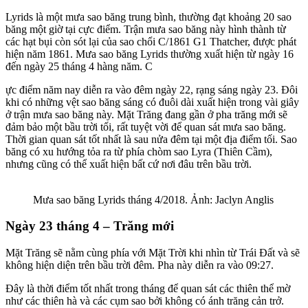
Lyrids là một mưa sao băng trung bình, thường đạt khoảng 20 sao
băng một giờ tại cực điểm. Trận mưa sao băng này hình thành từ
các hạt bụi còn sót lại của sao chổi C/1861 G1 Thatcher, được phát
hiện năm 1861. Mưa sao băng Lyrids thường xuất hiện từ ngày 16
đến ngày 25 tháng 4 hàng năm. C
ực điểm năm nay diễn ra vào đêm ngày 22, rạng sáng ngày 23. Đôi
khi có những vệt sao băng sáng có đuôi dài xuất hiện trong vài giây
ở trận mưa sao băng này. Mặt Trăng đang gần ở pha trăng mới sẽ
đảm bảo một bầu trời tối, rất tuyệt vời để quan sát mưa sao băng.
Thời gian quan sát tốt nhất là sau nửa đêm tại một địa điểm tối. Sao
băng có xu hướng tỏa ra từ phía chòm sao Lyra (Thiên Cầm),
nhưng cũng có thể xuất hiện bất cứ nơi đâu trên bầu trời.
Mưa sao băng Lyrids tháng 4/2018. Ảnh: Jaclyn Anglis
Ngày 23 tháng 4 – Trăng mới
Mặt Trăng sẽ nằm cùng phía với Mặt Trời khi nhìn từ Trái Đất và sẽ
không hiện diện trên bầu trời đêm. Pha này diễn ra vào 09:27.
Đây là thời điểm tốt nhất trong tháng để quan sát các thiên thể mờ
như các thiên hà và các cụm sao bởi không có ánh trăng cản trở.