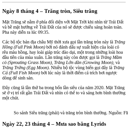
Ngày 8 tháng 4 – Trăng tròn, Siêu trăng
Mặt Trăng sẽ nằm ở phía đối diện với Mặt Trời khi nhìn từ Trái Đất
và bề mặt hướng về Trái Đất của nó sẽ được chiếu sáng hoàn toàn.
Pha này diễn ra lúc 09:35.
Các bộ tộc bản địa châu Mỹ thời xưa gọi lần trăng tròn này là
Trăng
Hồng (Full Pink Moon)
bới nó đánh dấu sự xuất hiện của loài cỏ
rêu màu hồng, hay loài giáp trúc đào dại, một trong những loài hoa
đầu tiên của mùa xuân. Lần trăng này còn được gọi là
Trăng Mầm
cỏ (Sprouting Grass Moon), Trăng Lớn dần (Growing Moon),
và
Trăng Trứng (Egg Moon)
. Nhiều bộ tộc vùng biển gọi đây là
Trăng
Cá (Full Fish Moon)
bởi lúc này là thời điểm cá trích bơi ngược
dòng để sinh sản.
Đây cũng là lần thứ ba trong bốn lần siêu của năm 2020. Mặt Trăng
sẽ ở vị trí rất gần Trái Đất và nhìn có thể to và sáng hơn bình thường
một chút.
So sánh Siêu trăng (phải) và trăng tròn bình thường. Nguồn: Fl
Ngày 22, 23 tháng 4 – Mưa sao băng Lyrids