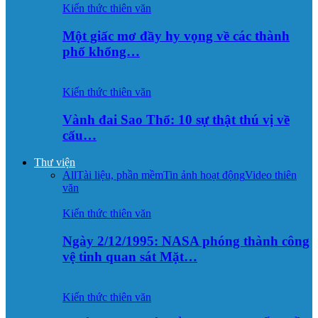
Kiến thức thiên văn
Một giấc mơ đầy hy vọng về các thành
phố khổng…
Kiến thức thiên văn
Vành đai Sao Thổ: 10 sự thật thú vị về
cấu…
Thư viện
All
Tài liệu, phần mềm
Tin ảnh hoạt động
Video thiên
văn
Kiến thức thiên văn
Ngày 2/12/1995: NASA phóng thành công
vệ tinh quan sát Mặt…
Kiến thức thiên văn