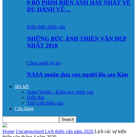
9 BỘ PHIM ĐIỆN ẢNH HAY NHẤT VỀ
DU HÀNH VŨ…
Kiến thức thiên văn
NHỮNG BỨC ẢNH THIÊN VĂN ĐẸP
NHẤT 2018
Công nghệ vũ trụ
NASA muốn đưa con người lên sao Kim
liên kết
Astro World – Khóa học thiên văn
Diễn đàn
Thế Giới thiên văn
Cửa hàng
Home
Uncategorized
Lịch thiên văn năm 2020
Lịch các sự kiện
thiên văn tháng 4 năm 2020