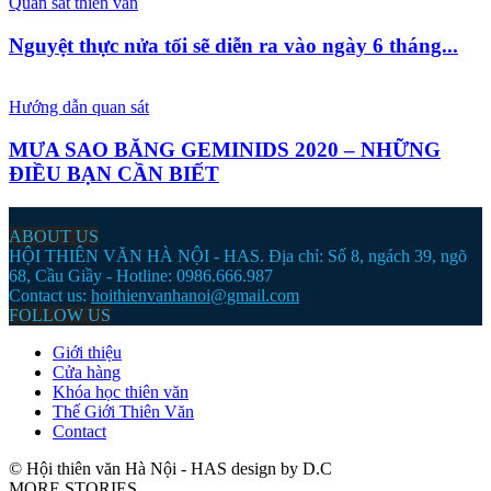
Quan sát thiên văn
Nguyệt thực nửa tối sẽ diễn ra vào ngày 6 tháng...
Hướng dẫn quan sát
MƯA SAO BĂNG GEMINIDS 2020 – NHỮNG
ĐIỀU BẠN CẦN BIẾT
ABOUT US
HỘI THIÊN VĂN HÀ NỘI - HAS. Địa chỉ: Số 8, ngách 39, ngõ
68, Cầu Giầy - Hotline: 0986.666.987
Contact us:
hoithienvanhanoi@gmail.com
FOLLOW US
Giới thiệu
Cửa hàng
Khóa học thiên văn
Thế Giới Thiên Văn
Contact
© Hội thiên văn Hà Nội - HAS design by D.C
MORE STORIES