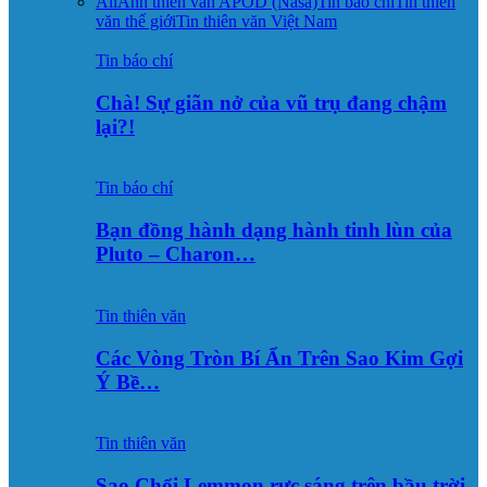
All
Ảnh thiên văn APOD (Nasa)
Tin báo chí
Tin thiên
văn thế giới
Tin thiên văn Việt Nam
Tin báo chí
Chà! Sự giãn nở của vũ trụ đang chậm
lại?!
Tin báo chí
Bạn đồng hành dạng hành tinh lùn của
Pluto – Charon…
Tin thiên văn
Các Vòng Tròn Bí Ẩn Trên Sao Kim Gợi
Ý Bề…
Tin thiên văn
Sao Chổi Lemmon rực sáng trên bầu trời