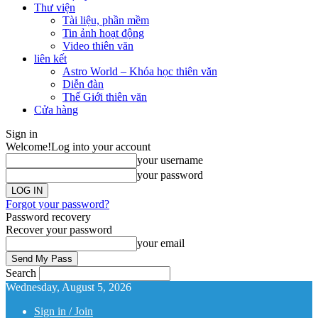
Thư viện
Tài liệu, phần mềm
Tin ảnh hoạt động
Video thiên văn
liên kết
Astro World – Khóa học thiên văn
Diễn đàn
Thế Giới thiên văn
Cửa hàng
Sign in
Welcome!
Log into your account
your username
your password
Forgot your password?
Password recovery
Recover your password
your email
Search
Wednesday, August 5, 2026
Sign in / Join