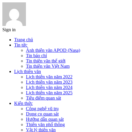
Sign in
Trang chủ
Tin tức
Ảnh thiên văn APOD (Nasa)
Tin báo chí
Tin thiên văn thế giới
Tin thiên văn Việt Nam
Lịch thiên văn
Lịch thiên văn năm 2022
Lịch thiên văn năm 2023
Lịch thiên văn năm 2024
Lịch thiên văn năm 2025
Tiêu điểm quan sát
Kiến thức
Công nghệ vũ trụ
Dụng cụ quan sát
Hướng dẫn quan sát
Thiên văn phổ thông
Vật lý thiên văn