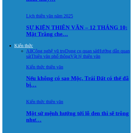
Lịch thiên văn năm 2025
SỰ KIỆN THIÊN VĂN – 12 THÁNG 10:
Mặt Trăng che…
Kiến thức
All
Công nghệ vũ trụ
Dụng cụ quan sát
Hướng dẫn quan
sát
Thiên văn phổ thông
Vật lý thiên văn
Kiến thức thiên văn
Nếu không có sao Mộc, Trái Đất có thể đã
bị…
Kiến thức thiên văn
Một sứ mệnh hướng tới lỗ đen thì sẽ trông
như…