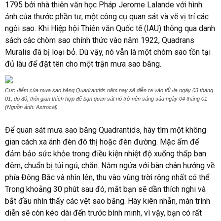
1795 bởi nhà thiên văn học Pháp Jerome Lalande với hình
ảnh của thước phần tư, một công cụ quan sát và vẽ vị trí các
ngôi sao. Khi Hiệp hội Thiên văn Quốc tế (IAU) thông qua danh
sách các chòm sao chính thức vào năm 1922, Quadrans
Muralis đã bị loại bỏ. Dù vậy, nó vẫn là một chòm sao tồn tại
đủ lâu để đặt tên cho một trận mưa sao băng.
Cực điểm của mưa sao băng Quadrantids năm nay sẽ diễn ra vào tối đa ngày 03 tháng
01, do đó, thời gian thích hợp để bạn quan sát nó trở nên sáng sủa ngày 04 tháng 01
(Nguồn ảnh: Astrocal)
Để quan sát mưa sao băng Quadrantids, hãy tìm một không
gian cách xa ánh đèn đô thị hoặc đèn đường. Mặc ấm để
đảm bảo sức khỏe trong điều kiện nhiệt độ xuống thấp ban
đêm, chuẩn bị túi ngủ, chăn. Nằm ngửa với bàn chân hướng về
phía Đông Bắc và nhìn lên, thu vào vùng trời rộng nhất có thể.
Trong khoảng 30 phút sau đó, mắt bạn sẽ dần thích nghi và
bắt đầu nhìn thấy các vệt sao băng. Hãy kiên nhẫn, màn trình
diễn sẽ còn kéo dài đến trước bình minh, vì vậy, bạn có rất