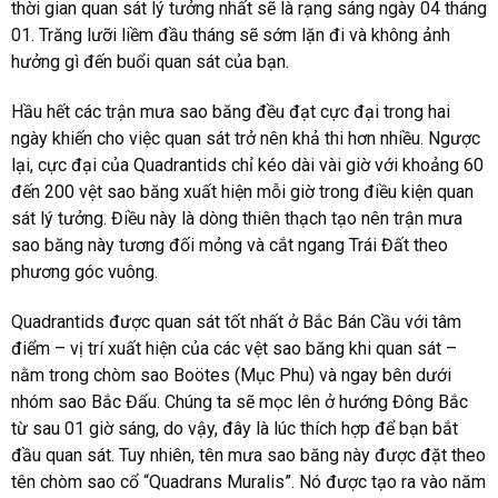
thời gian quan sát lý tưởng nhất sẽ là rạng sáng ngày 04 tháng
01. Trăng lưỡi liềm đầu tháng sẽ sớm lặn đi và không ảnh
hưởng gì đến buổi quan sát của bạn.
Hầu hết các trận mưa sao băng đều đạt cực đại trong hai
ngày khiến cho việc quan sát trở nên khả thi hơn nhiều. Ngược
lại, cực đại của Quadrantids chỉ kéo dài vài giờ với khoảng 60
đến 200 vệt sao băng xuất hiện mỗi giờ trong điều kiện quan
sát lý tưởng. Điều này là dòng thiên thạch tạo nên trận mưa
sao băng này tương đối mỏng và cắt ngang Trái Đất theo
phương góc vuông.
Quadrantids được quan sát tốt nhất ở Bắc Bán Cầu với tâm
điểm – vị trí xuất hiện của các vệt sao băng khi quan sát –
nằm trong chòm sao Boötes (Mục Phu) và ngay bên dưới
nhóm sao Bắc Đẩu. Chúng ta sẽ mọc lên ở hướng Đông Bắc
từ sau 01 giờ sáng, do vậy, đây là lúc thích hợp để bạn bắt
đầu quan sát. Tuy nhiên, tên mưa sao băng này được đặt theo
tên chòm sao cổ “Quadrans Muralis”. Nó được tạo ra vào năm