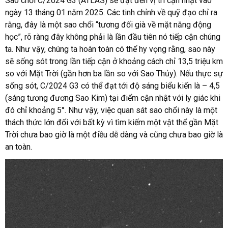
Sao chổi C/2024 G3 (ATLAS) sẽ đạt đến vị trí cận nhật vào
ngày 13 tháng 01 năm 2025. Các tinh chỉnh về quỹ đạo chỉ ra
rằng, đây là một sao chổi “tương đối già về mặt năng động
học”, rõ ràng đây không phải là lần đầu tiên nó tiếp cận chúng
ta. Như vậy, chúng ta hoàn toàn có thể hy vọng rằng, sao này
sẽ sống sót trong lần tiếp cận ở khoảng cách chỉ 13,5 triệu km
so với Mặt Trời (gần hơn ba lần so với Sao Thủy). Nếu thực sự
sống sót, C/2024 G3 có thể đạt tới độ sáng biểu kiến là – 4,5
(sáng tương đương Sao Kim) tại điểm cận nhật với ly giác khi
đó chỉ khoảng 5°. Như vậy, việc quan sát sao chổi này là một
thách thức lớn đối với bất kỳ vì tìm kiếm một vật thể gần Mặt
Trời chưa bao giờ là một điều dễ dàng và cũng chưa bao giờ là
an toàn.