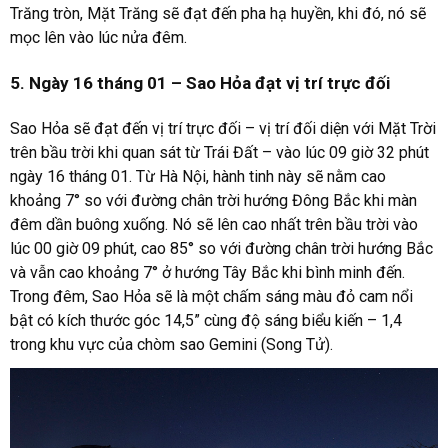
Trăng tròn, Mặt Trăng sẽ đạt đến pha hạ huyền, khi đó, nó sẽ
mọc lên vào lúc nửa đêm.
5. Ngày 16 tháng 01 – Sao Hỏa đạt vị trí trực đối
Sao Hỏa sẽ đạt đến vị trí trực đối – vị trí đối diện với Mặt Trời
trên bầu trời khi quan sát từ Trái Đất – vào lúc 09 giờ 32 phút
ngày 16 tháng 01. Từ Hà Nội, hành tinh này sẽ nằm cao
khoảng 7° so với đường chân trời hướng Đông Bắc khi màn
đêm dần buông xuống. Nó sẽ lên cao nhất trên bầu trời vào
lúc 00 giờ 09 phút, cao 85° so với đường chân trời hướng Bắc
và vẫn cao khoảng 7° ở hướng Tây Bắc khi bình minh đến.
Trong đêm, Sao Hỏa sẽ là một chấm sáng màu đỏ cam nổi
bật có kích thước góc 14,5” cùng độ sáng biểu kiến – 1,4
trong khu vực của chòm sao Gemini (Song Tử).