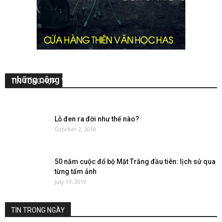
Các nhà thiên văn học chuyên nghiệp phải làm
những công việc gì?
TIN TỔNG HỢP
VuHuy
-
June 25, 2021
0
Lỗ đen ra đời như thế nào?
October 2, 2018
50 năm cuộc đổ bộ Mặt Trăng đầu tiên: lịch sử qua
từng tấm ảnh
July 17, 2019
TIN TRONG NGÀY