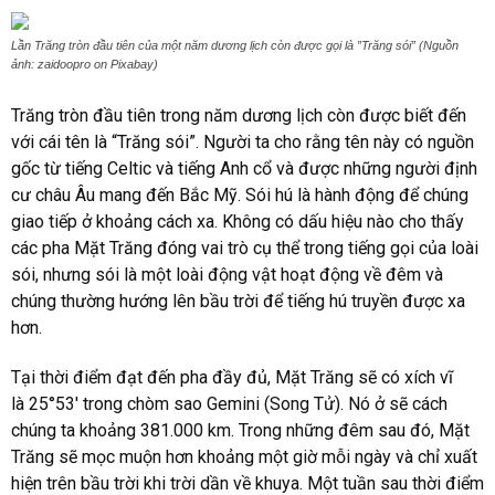
Lần Trăng tròn đầu tiên của một năm dương lịch còn được gọi là ”Trăng sói” (Nguồn
ảnh: zaidoopro on Pixabay)
Trăng tròn đầu tiên trong năm dương lịch còn được biết đến
với cái tên là “Trăng sói”. Người ta cho rằng tên này có nguồn
gốc từ tiếng Celtic và tiếng Anh cổ và được những người định
cư châu Âu mang đến Bắc Mỹ. Sói hú là hành động để chúng
giao tiếp ở khoảng cách xa. Không có dấu hiệu nào cho thấy
các pha Mặt Trăng đóng vai trò cụ thể trong tiếng gọi của loài
sói, nhưng sói là một loài động vật hoạt động về đêm và
chúng thường hướng lên bầu trời để tiếng hú truyền được xa
hơn.
Tại thời điểm đạt đến pha đầy đủ, Mặt Trăng sẽ có xích vĩ
là 25°53′ trong chòm sao Gemini (Song Tử). Nó ở sẽ cách
chúng ta khoảng 381.000 km. Trong những đêm sau đó, Mặt
Trăng sẽ mọc muộn hơn khoảng một giờ mỗi ngày và chỉ xuất
hiện trên bầu trời khi trời dần về khuya. Một tuần sau thời điểm