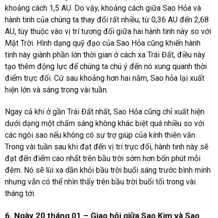
khoảng cách 1,5 AU. Do vậy, khoảng cách giữa Sao Hỏa và
hành tinh của chúng ta thay đổi rất nhiều, từ 0,36 AU đến 2,68
AU, tùy thuộc vào vị trí tương đối giữa hai hành tinh này so với
Mặt Trời. Hình dạng quỹ đạo của Sao Hỏa cũng khiến hành
tinh này giành phần lớn thời gian ở cách xa Trái Đất, điều này
tạo thêm động lực để chúng ta chú ý đến nó xung quanh thời
điểm trực đối. Cứ sau khoảng hơn hai năm, Sao hỏa lại xuất
hiện lớn và sáng trong vài tuần.
Ngay cả khi ở gần Trái Đất nhất, Sao Hỏa cũng chỉ xuất hiện
dưới dạng một chấm sáng không khác biệt quá nhiều so với
các ngôi sao nếu không có sự trợ giúp của kính thiên văn.
Trong vài tuần sau khi đạt đến vị trí trực đối, hành tinh này sẽ
đạt đến điểm cao nhất trên bầu trời sớm hơn bốn phút mỗi
đêm. Nó sẽ lùi xa dần khỏi bầu trời buổi sáng trước bình minh
nhưng vẫn có thể nhìn thấy trên bầu trời buổi tối trong vài
tháng tới.
6. Ngày 20 tháng 01 – Giao hội giữa Sao Kim và Sao