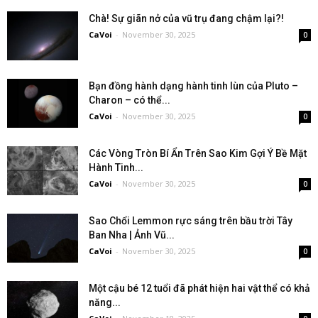
Chà! Sự giãn nở của vũ trụ đang chậm lại?!
CaVoi
-
November 30, 2025
0
Bạn đồng hành dạng hành tinh lùn của Pluto –
Charon – có thể...
CaVoi
-
November 30, 2025
0
Các Vòng Tròn Bí Ẩn Trên Sao Kim Gợi Ý Bề Mặt
Hành Tinh...
CaVoi
-
November 30, 2025
0
Sao Chổi Lemmon rực sáng trên bầu trời Tây
Ban Nha | Ảnh Vũ...
CaVoi
-
November 30, 2025
0
Một cậu bé 12 tuổi đã phát hiện hai vật thể có khả
năng...