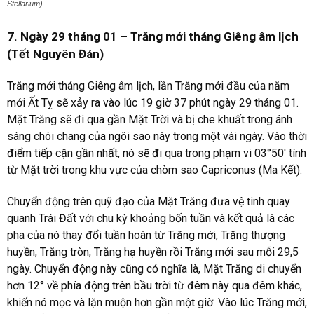
Stellarium)
7. Ngày 29 tháng 01 – Trăng mới tháng Giêng âm lịch
(Tết Nguyên Đán)
Trăng mới tháng Giêng âm lịch, lần Trăng mới đầu của năm
mới Ất Tỵ sẽ xảy ra vào lúc 19 giờ 37 phút ngày 29 tháng 01.
Mặt Trăng sẽ đi qua gần Mặt Trời và bị che khuất trong ánh
sáng chói chang của ngôi sao này trong một vài ngày. Vào thời
điểm tiếp cận gần nhất, nó sẽ đi qua trong phạm vi 03°50′ tính
từ Mặt trời trong khu vực của chòm sao Capriconus (Ma Kết).
Chuyển động trên quỹ đạo của Mặt Trăng đưa vệ tinh quay
quanh Trái Đất với chu kỳ khoảng bốn tuần và kết quả là các
pha của nó thay đổi tuần hoàn từ Trăng mới, Trăng thượng
huyền, Trăng tròn, Trăng hạ huyền rồi Trăng mới sau mỗi 29,5
ngày. Chuyển động này cũng có nghĩa là, Mặt Trăng di chuyển
hơn 12° về phía động trên bầu trời từ đêm này qua đêm khác,
khiến nó mọc và lặn muộn hơn gần một giờ. Vào lúc Trăng mới,