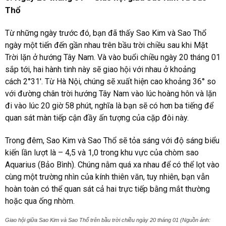
Thổ
Từ những ngày trước đó, bạn đã thấy Sao Kim và Sao Thổ
ngày một tiến đến gần nhau trên bầu trời chiều sau khi Mặt
Trời lặn ở hướng Tây Nam. Và vào buổi chiều ngày 20 tháng 01
sắp tới, hai hành tinh này sẽ giao hội với nhau ở khoảng
cách 2°31′. Từ Hà Nội, chúng sẽ xuất hiện cao khoảng 36° so
với đường chân trời hướng Tây Nam vào lúc hoàng hôn và lặn
đi vào lúc 20 giờ 58 phút, nghĩa là bạn sẽ có hơn ba tiếng để
quan sát màn tiếp cận đầy ấn tượng của cặp đôi này.
Trong đêm, Sao Kim và Sao Thổ sẽ tỏa sáng với độ sáng biểu
kiến lần lượt là – 4,5 và 1,0 trong khu vực của chòm sao
Aquarius (Bảo Bình). Chúng nằm quá xa nhau để có thể lọt vào
cùng một trường nhìn của kính thiên văn, tuy nhiên, bạn vẫn
hoàn toàn có thể quan sát cả hai trực tiếp bằng mắt thường
hoặc qua ống nhòm.
Giao hội giữa Sao Kim và Sao Thổ trên bầu trời chiều ngày 20 tháng 01 (Nguồn ảnh: