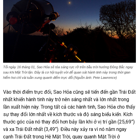
Tối ngày 16 tháng 01, Sao Hỏa sẽ tỏa sáng rực rỡ trên bầu trời hướng Đông Bắc ngay
sau khi Mặt Trời lặn. Đây là cơ hội tuyệt vời để quan sát hành tinh này trong thời gian
hiếm hoi chỉ vài tuần xung quanh điểm trực đối (Nguồn ảnh: Pete Lawrence)
Vào thời điểm trực đối, Sao Hỏa cũng sẽ tiến đến gần Trái Đất
nhất khiến hành tinh này trở nên sáng nhất và lớn nhất trong
lần xuất hiện này. Trong tất cả các hành tinh, Sao Hỏa cho thấy
sự thay đổi lớn nhất về kích thước và độ sáng biểu kiến. Kích
thước góc của nó thay đổi hơn bảy lần khi ở vị trí gần (25,69”)
và xa Trái Đất nhất (3,49”). Điều này xảy ra vì nó nằm ngay
cạnh Trái Đất trong Hệ Mặt Trời, quay quanh Mặt Trời ở