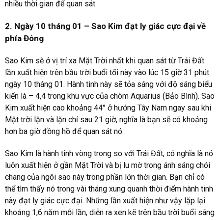
nhiều thời gian để quan sát.
2. Ngày 10 tháng 01 – Sao Kim đạt ly giác cực đại về
phía Đông
Sao Kim sẽ ở vị trí xa Mặt Trời nhất khi quan sát từ Trái Đất
lần xuất hiện trên bầu trời buổi tối này vào lúc 15 giờ 31 phút
ngày 10 tháng 01. Hành tinh này sẽ tỏa sáng với độ sáng biểu
kiến là – 4,4 trong khu vực của chòm Aquarius (Bảo Bình). Sao
Kim xuất hiện cao khoảng 44° ở hướng Tây Nam ngay sau khi
Mặt trời lặn và lặn chỉ sau 21 giờ, nghĩa là bạn sẽ có khoảng
hơn ba giờ đồng hồ để quan sát nó.
Sao Kim là hành tinh vòng trong so với Trái Đất, có nghĩa là nó
luôn xuất hiện ở gần Mặt Trời và bị lu mờ trong ánh sáng chói
chang của ngôi sao này trong phần lớn thời gian. Bạn chỉ có
thể tìm thấy nó trong vài tháng xung quanh thời điểm hành tinh
này đạt ly giác cực đại. Những lần xuất hiện như vậy lặp lại
khoảng 1,6 năm mỗi lần, diễn ra xen kẽ trên bầu trời buổi sáng