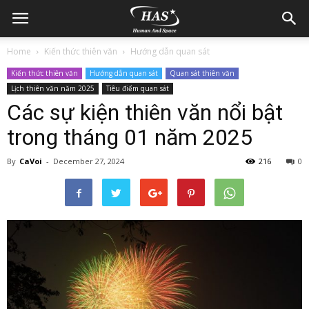
Home
Kiến thức thiên văn
Hướng dẫn quan sát
Kiến thức thiên văn
Hướng dẫn quan sát
Quan sát thiên văn
Lịch thiên văn năm 2025
Tiêu điểm quan sát
Các sự kiện thiên văn nổi bật
trong tháng 01 năm 2025
By
CaVoi
-
December 27, 2024
216
0