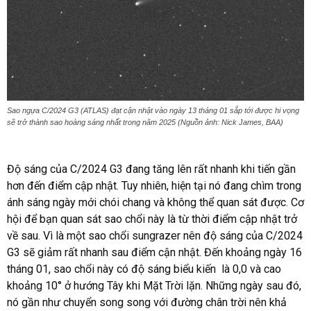
Sao ngựa C/2024 G3 (ATLAS) đạt cận nhật vào ngày 13 tháng 01 sắp tới được hi vọng
sẽ trở thành sao hoàng sáng nhất trong năm 2025 (Nguồn ảnh: Nick James, BAA)
Độ sáng của C/2024 G3 đang tăng lên rất nhanh khi tiến gần
hơn đến điểm cập nhật. Tuy nhiên, hiện tại nó đang chìm trong
ánh sáng ngày mới chói chang và không thể quan sát được. Cơ
hội để bạn quan sát sao chổi này là từ thời điểm cập nhật trở
về sau. Vì là một sao chổi sungrazer nên độ sáng của C/2024
G3 sẽ giảm rất nhanh sau điểm cận nhật. Đến khoảng ngày 16
tháng 01, sao chổi này có độ sáng biểu kiến ​ là 0,0 và cao
khoảng 10° ở hướng Tây khi Mặt Trời lặn. Những ngày sau đó,
nó gần như chuyển song song với đường chân trời nên khả