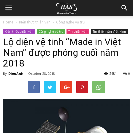
Home
Kiến thức thiên văn
Công nghệ vũ trụ
Kiến thức thiên văn
Công nghệ vũ trụ
Tin thiên văn
Tin thiên văn Việt Nam
Lộ diện vệ tinh “Made in Việt
Nam” được phóng cuối năm
2018
By
DieuAnh
-
October 28, 2018
2481
0