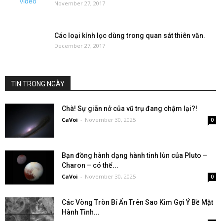
November 27, 2017
Các loại kính lọc dùng trong quan sát thiên văn.
December 27, 2017
TIN TRONG NGÀY
Chà! Sự giãn nở của vũ trụ đang chậm lại?!
CaVoi
-
November 30, 2025
0
Bạn đồng hành dạng hành tinh lùn của Pluto –
Charon – có thể...
CaVoi
-
November 30, 2025
0
Các Vòng Tròn Bí Ẩn Trên Sao Kim Gợi Ý Bề Mặt
Hành Tinh...