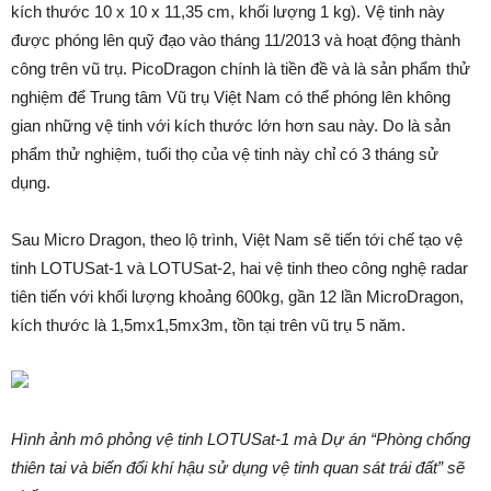
kích thước 10 x 10 x 11,35 cm, khối lượng 1 kg). Vệ tinh này
được phóng lên quỹ đạo vào tháng 11/2013 và hoạt động thành
công trên vũ trụ. PicoDragon chính là tiền đề và là sản phẩm thử
nghiệm để Trung tâm Vũ trụ Việt Nam có thể phóng lên không
gian những vệ tinh với kích thước lớn hơn sau này. Do là sản
phẩm thử nghiệm, tuổi thọ của vệ tinh này chỉ có 3 tháng sử
dụng.
Sau Micro Dragon, theo lộ trình, Việt Nam sẽ tiến tới chế tạo vệ
tinh LOTUSat-1 và LOTUSat-2, hai vệ tinh theo công nghệ radar
tiên tiến với khối lượng khoảng 600kg, gần 12 lần MicroDragon,
kích thước là 1,5mx1,5mx3m, tồn tại trên vũ trụ 5 năm.
Hình ảnh mô phỏng vệ tinh LOTUSat-1 mà Dự án “Phòng chống
thiên tai và biến đổi khí hậu sử dụng vệ tinh quan sát trái đất” sẽ