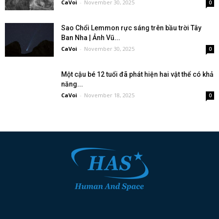
CaVoi
-
November 30, 2025
0
Sao Chổi Lemmon rực sáng trên bầu trời Tây
Ban Nha | Ảnh Vũ...
CaVoi
-
November 30, 2025
0
Một cậu bé 12 tuổi đã phát hiện hai vật thể có khả
năng...
CaVoi
-
November 18, 2025
0