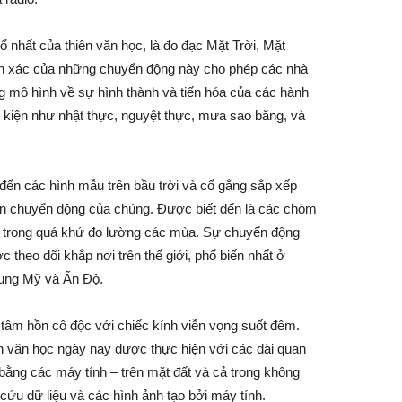
 nhất của thiên văn học, là đo đạc Mặt Trời, Mặt
ính xác của những chuyển động này cho phép các nhà
g mô hình về sự hình thành và tiến hóa của các hành
ự kiện như nhật thực, nguyệt thực, mưa sao băng, và
đến các hình mẫu trên bầu trời và cố gắng sắp xếp
oán chuyển động của chúng. Được biết đến là các chòm
 trong quá khứ đo lường các mùa. Sự chuyển động
 theo dõi khắp nơi trên thế giới, phổ biến nhất ở
rung Mỹ và Ấn Độ.
 tâm hồn cô độc với chiếc kính viễn vọng suốt đêm.
ên văn học ngày nay được thực hiện với các đài quan
 bằng các máy tính – trên mặt đất và cả trong không
 cứu dữ liệu và các hình ảnh tạo bởi máy tính.