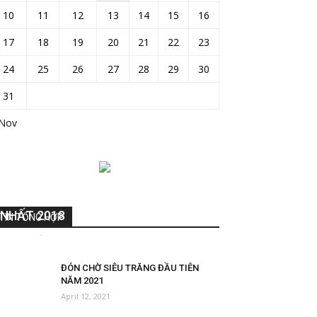
10
11
12
13
14
15
16
17
18
19
20
21
22
23
24
25
26
27
28
29
30
31
 Nov
NHỮNG BỨC ẢNH THIÊN VĂN ĐẸP
NHẤT 2018
TIN TỔNG HỢP
DieuAnh
-
October 26, 2018
0
ĐÓN CHỜ SIÊU TRĂNG ĐẦU TIÊN
NĂM 2021
April 12, 2021