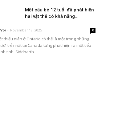
Một cậu bé 12 tuổi đã phát hiện
hai vật thể có khả năng...
Voi
-
November 18, 2025
0
t thiếu niên ở Ontario có thể là một trong những
ười trẻ nhất tại Canada từng phát hiện ra một tiểu
nh tinh. Siddharth...