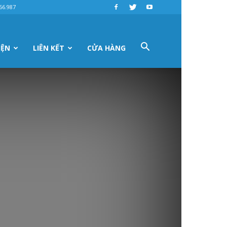
66.987
IỆN
LIÊN KẾT
CỬA HÀNG