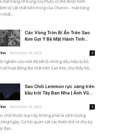
i mặt trăng cỡ trung của Pluto có thể được hình
ành từ vật chất bên trong của Charon – mặt trăng
n nhất...
Các Vòng Tròn Bí Ẩn Trên Sao
Kim Gợi Ý Bề Mặt Hành Tinh...
Voi
-
November 30, 2025
0
t nghiên cứu mới đã tiết lộ những dấu hiệu bị bỏ
t về hoạt động địa chất trên Sao Kim, cho thấy bề...
Sao Chổi Lemmon rực sáng trên
bầu trời Tây Ban Nha | Ảnh Vũ...
Voi
-
November 30, 2025
0
o chổi thuộc loại này không phải là cảnh tượng
ường ngày. Cơ hội quan sát các thiên thể có chu kỳ
ỹ đạo...