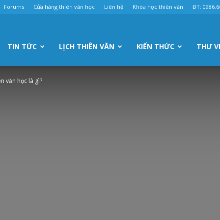
Forums
Cửa hàng thiên văn học
Liên hệ
Khóa học thiên văn
ĐT: 0986.6
TIN TỨC
LỊCH THIÊN VĂN
KIẾN THỨC
THƯ V
n văn học là gì?