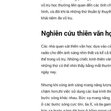
vũ trụ học thường liên quan đến các tính c
hình, và đôi khi là những thứ thuần lý thuyế
khái niệm đa vũ trụ.
Nghiên cứu thiên văn h
Các nhà quan sát thiên văn học dựa vào c
radio cho đến ánh sáng nhìn thất và kể cả 
thể trong vũ trụ. Những chiếc kính thiên v
những thứ có thể nhìn thấy bằng mắt thườn
ngày nay.
Nhưng khi sóng ánh sáng mang năng lượn
chậm hơn,thì việc sử dụng các loại kính th
bước sóng khác nhau. Bức xạ mang năng l
ở các bước sóng cực tím, tia X, và tia ga
bức xạ bước sóng dài hơn ở hồng ngoại và