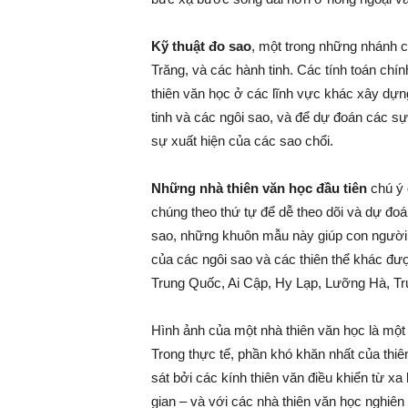
Kỹ thuật đo sao
, một trong những nhánh cổ
Trăng, và các hành tinh. Các tính toán ch
thiên văn học ở các lĩnh vực khác xây dựn
tinh và các ngôi sao, và để dự đoán các s
sự xuất hiện của các sao chổi.
Những nhà thiên văn học đầu tiên
chú ý 
chúng theo thứ tự để dễ theo dõi và dự đ
sao, những khuôn mẫu này giúp con người
của các ngôi sao và các thiên thể khác được
Trung Quốc, Ai Cập, Hy Lạp, Lưỡng Hà, T
Hình ảnh của một nhà thiên văn học là một
Trong thực tế, phần khó khăn nhất của thi
sát bởi các kính thiên văn điều khiển từ xa
gian – và với các nhà thiên văn học nghiên