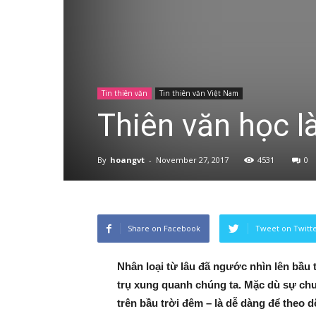
Nội
Tin thiên văn
Tin thiên văn Việt Nam
Thiên văn học là
–
By
hoangvt
-
November 27, 2017
4531
0
HAS
Share on Facebook
Tweet on Twitt
Nhân loại từ lâu đã ngước nhìn lên bầu t
trụ xung quanh chúng ta. Mặc dù sự ch
trên bầu trời đêm – là dễ dàng để theo d