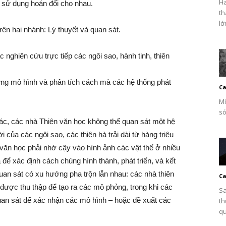
Ha
 sử dụng hoán đổi cho nhau.
th
lớ
rên hai nhánh: Lý thuyết và quan sát.
 nghiên cứu trực tiếp các ngôi sao, hành tinh, thiên
dựng mô hình và phân tích cách mà các hệ thống phát
Ca
Mộ
só
ác, các nhà Thiên văn học không thể quan sát một hệ
i của các ngôi sao, các thiên hà trải dài từ hàng triệu
văn học phải nhờ cậy vào hình ảnh các vật thể ở nhiều
a để xác định cách chúng hình thành, phát triển, và kết
uan sát có xu hướng pha trộn lẫn nhau: các nhà thiên
Ca
ế được thu thập để tạo ra các mô phỏng, trong khi các
Sa
uan sát để xác nhận các mô hình – hoặc đề xuất các
th
qu