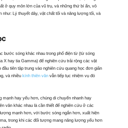
hất ở quy môn lớn của vũ trụ, và những thứ bí ẩn, vô
n như: Lý thuyết dây, vật chất tối và năng lượng tối, và
ọc
ác bước sóng khác nhau trong phổ điện từ (từ sóng
tia X hay tia Gamma) để nghiên cứu trải rộng các vật
ăn đầu tiên tập trung vào nghiên cứu quang học đơn giản
g, và nhiều
kính thiên văn
vẫn tiếp tục nhiệm vụ đó
g mạnh hay yếu hơn, chúng di chuyển nhanh hay
iên văn khác nhau là cần thiết để nghiên cứu ở các
ượng mạnh hơn, với bước sóng ngắn hơn, xuất hiện
mma, trong khi các đối tượng mang năng lượng yếu hơn
 radio.