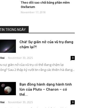
Theo dõi sao chổi bằng phần mềm
Stellarium
November 17, 2018
TIN TRONG NGÀY
Chà! Sự giãn nở của vũ trụ đang
chậm lại?!
Voi
-
November 30, 2025
0
ệu sự giãn nở của vũ trụ có thể đang chậm lại
ông? Sau 2 thập kỷ rưỡi tin rằng các thiên hà đang...
Bạn đồng hành dạng hành tinh
lùn của Pluto – Charon – có
thể...
Voi
-
November 30, 2025
0