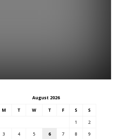
August 2026
M
T
W
T
F
S
S
1
2
3
4
5
6
7
8
9