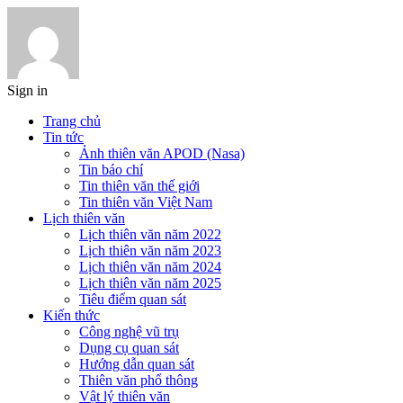
Sign in
Trang chủ
Tin tức
Ảnh thiên văn APOD (Nasa)
Tin báo chí
Tin thiên văn thế giới
Tin thiên văn Việt Nam
Lịch thiên văn
Lịch thiên văn năm 2022
Lịch thiên văn năm 2023
Lịch thiên văn năm 2024
Lịch thiên văn năm 2025
Tiêu điểm quan sát
Kiến thức
Công nghệ vũ trụ
Dụng cụ quan sát
Hướng dẫn quan sát
Thiên văn phổ thông
Vật lý thiên văn