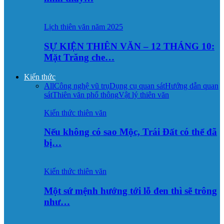
Lịch thiên văn năm 2025
SỰ KIỆN THIÊN VĂN – 12 THÁNG 10:
Mặt Trăng che…
Kiến thức
All
Công nghệ vũ trụ
Dụng cụ quan sát
Hướng dẫn quan
sát
Thiên văn phổ thông
Vật lý thiên văn
Kiến thức thiên văn
Nếu không có sao Mộc, Trái Đất có thể đã
bị…
Kiến thức thiên văn
Một sứ mệnh hướng tới lỗ đen thì sẽ trông
như…