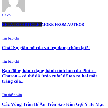
CaVoi
RELATED ARTICLES
MORE FROM AUTHOR
Tin báo chí
Chà! Sự giãn nở của vũ trụ đang chậm lại?!
Tin báo chí
Bạn đồng hành dạng hành tinh lùn của Pluto –
Charon – có thể đã ‘trào ruột’ để tạo ra hai mặt
trăng của...
Tin thiên văn
Các Vòng Tròn Bí Ẩn Trên Sao Kim Gợi Ý Bề Mặt