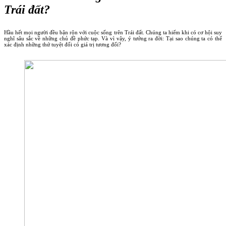
Trái đất?
Hầu hết mọi người đều bận rộn với cuộc sống trên Trái đất. Chúng ta hiếm khi có cơ hội suy
nghĩ sâu sắc về những chủ đề phức tạp. Và vì vậy, ý tưởng ra đời: Tại sao chúng ta có thể
xác định những thứ tuyệt đối có giá trị tương đối?