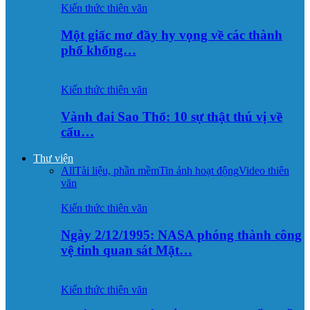
Kiến thức thiên văn
Một giấc mơ đầy hy vọng về các thành
phố khổng…
Kiến thức thiên văn
Vành đai Sao Thổ: 10 sự thật thú vị về
cấu…
Thư viện
All
Tài liệu, phần mềm
Tin ảnh hoạt động
Video thiên
văn
Kiến thức thiên văn
Ngày 2/12/1995: NASA phóng thành công
vệ tinh quan sát Mặt…
Kiến thức thiên văn