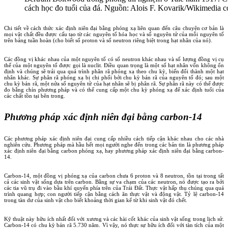
cách học đo tuổi của đá.
Nguồn: Alois F. Kovarik/Wikimedia
Chi tiết về cách thức xác định niên đại bằng phóng xạ liên quan đến câu chuyện cơ bản là
mọi vật chất đều được cấu tạo từ các nguyên tố hóa học và số nguyên tử của mỗi nguyên tố
trên bảng tuần hoàn (cho biết số proton và số neutron riêng biệt trong hạt nhân của nó).
Các đồng vị khác nhau của một nguyên tố có số neutron khác nhau và số lượng đồng vị cụ
thể của một nguyên tố được gọi là nuclit. Điều quan trọng là một số hạt nhân vốn không ổn
định và chúng sẽ trải qua quá trình phân rã phóng xạ theo chu kỳ, biến đổi thành một hạt
nhân khác. Sự phân rã phóng xạ bị chi phối bởi chu kỳ bán rã của nguyên tố đó; sau một
chu kỳ bán rã, một nửa số nguyên tử của hạt nhân sẽ bị phân rã. Sự phân rã này có thể được
đo bằng chín phương pháp và có thể cung cấp một chu kỳ phóng xạ để xác định tuổi của
các chất tồn tại bên trong.
Phương pháp xác định niên đại bằng carbon-14
Các phương pháp xác định niên đại cung cấp nhiều cách tiếp cận khác nhau cho các nhà
nghiên cứu. Phương pháp mà hầu hết mọi người nghe đến trong các bản tin là phương pháp
xác định niên đại bằng carbon phóng xạ, hay phương pháp xác định niên đại bằng carbon-
14.
Carbon-14, một đồng vị phóng xạ của carbon chưa 6 proton và 8 neutron, tồn tại trong tất
cả các sinh vật sống dựa trên carbon. Bằng sự va chạm của các neutron, nó được tạo ra bởi
các tia vũ trụ đi vào bầu khí quyển phía trên của Trái Đất. Thực vật hấp thụ chúng qua quá
trình quang hợp; con người tiếp cận bằng cách ăn thực vật và động vật. Tỷ lệ carbon-14
trong tàn dư của sinh vật cho biết khoảng thời gian kể từ khi sinh vật đó chết.
Kỹ thuật này hữu ích nhất đối với xương và các hài cốt khác của sinh vật sống trong lịch sử.
Carbon-14 có chu kỳ bán rã 5.730 năm. Vì vậy, nó thực sự hữu ích đối với tàn tích của một