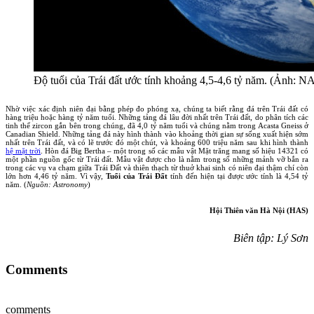
Độ tuổi của Trái đất ước tính khoảng 4,5-4,6 tỷ năm.
(Ảnh: N
Nhờ việc xác định niên đại bằng phép đo phóng xạ, chúng ta biết rằng đá trên Trái đất có
hàng triệu hoặc hàng tỷ năm tuổi. Những tảng đá lâu đời nhất trên Trái đất, do phân tích các
tinh thể zircon gắn bên trong chúng, đã 4,0 tỷ năm tuổi và chúng nằm trong Acasta Gneiss ở
Canadian Shield. Những tảng đá này hình thành vào khoảng thời gian sự sống xuất hiện sớm
nhất trên Trái đất, và có lẽ trước đó một chút, và khoảng 600 triệu năm sau khi hình thành
hệ mặt trời
.
Hòn đá Big Bertha – một trong số các mẫu vật Mặt trăng mang số hiệu 14321 có
một phần nguồn gốc từ Trái đất. Mẫu vật được cho là nằm trong số những mảnh vỡ bắn ra
trong các vụ va chạm giữa Trái Đất và thiên thạch từ thuở khai sinh
có niên đại thậm chí còn
lớn hơn 4,46 tỷ năm. Vì vậy,
Tuổi của Trái Đất
tính đến hiện tại được ước tính là 4,54 tỷ
năm. (
Nguồn: Astronomy
)
Hội Thiên văn Hà Nội (HAS)
Biên tập: Lý Sơn
Comments
comments