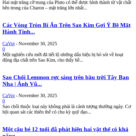
Hai mặt trăng cỡ trung của Pluto có thể được hình thành từ vật chất
bên trong của Charon – mặt trăng lớn nhất...
Các Vòng Tròn Bí Ẩn Trên Sao Kim Gợi Ý Bề Mặt
Hành Tinh...
CaVoi
-
November 30, 2025
0
Một nghiên cứu mới đã tiết lộ những dấu hiệu bị bỏ sót về hoạt
động địa chất trên Sao Kim, cho thấy bề...
Sao Chổi Lemmon rực sáng trên bầu trời Tây Ban
Nha | Ảnh Vũ...
CaVoi
-
November 30, 2025
0
Sao chổi thuộc loại này không phải là cảnh tượng thường ngày. Cơ
hội quan sát các thiên thể có chu kỳ quỹ đạo...
Một cậu bé 12 tuổi đã phát hiện hai vật thể có khả
năng...