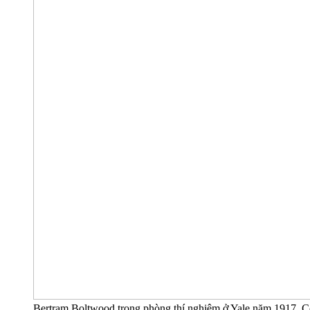
Bertram Boltwood trong phòng thí nghiệm ở Yale năm 1917. Cô