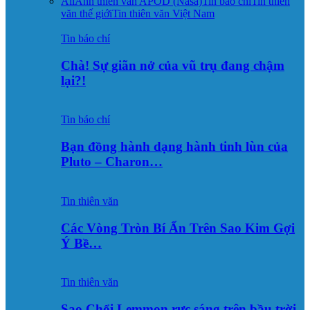
All
Ảnh thiên văn APOD (Nasa)
Tin báo chí
Tin thiên
văn thế giới
Tin thiên văn Việt Nam
Tin báo chí
Chà! Sự giãn nở của vũ trụ đang chậm
lại?!
Tin báo chí
Bạn đồng hành dạng hành tinh lùn của
Pluto – Charon…
Tin thiên văn
Các Vòng Tròn Bí Ẩn Trên Sao Kim Gợi
Ý Bề…
Tin thiên văn
Sao Chổi Lemmon rực sáng trên bầu trời