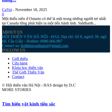
CaVoi
-
November 18, 2025
0
Một thiếu niên ở Ontario có thể là một trong những người trẻ nhất
tại Canada từng phát hiện ra một tiểu hành tinh. Siddharth...
ABOUT US
HỘI THIÊN VĂN HÀ NỘI - HAS. Địa chỉ: Số 8, ngách 39, ngõ
68, Cầu Giầy - Hotline: 0986.666.987
Contact us:
hoithienvanhanoi@gmail.com
FOLLOW US
Giới thiệu
Cửa hàng
Khóa học thiên văn
Thế Giới Thiên Văn
Contact
© Hội thiên văn Hà Nội - HAS design by D.C
MORE STORIES
Tìm hiểu vật kính tiêu sắc