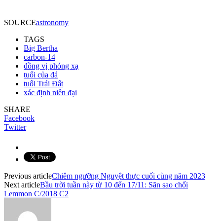
SOURCE
astronomy
TAGS
Big Bertha
carbon-14
đồng vị phóng xạ
tuổi của đá
tuổi Trái Đất
xác định niên đại
SHARE
Facebook
Twitter
Previous article
Chiêm ngưỡng Nguyệt thực cuối cùng năm 2023
Next article
Bầu trời tuần này từ 10 đến 17/11: Săn sao chổi
Lemmon C/2018 C2