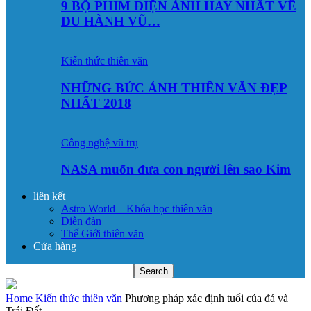
9 BỘ PHIM ĐIỆN ẢNH HAY NHẤT VỀ
DU HÀNH VŨ…
Kiến thức thiên văn
NHỮNG BỨC ẢNH THIÊN VĂN ĐẸP
NHẤT 2018
Công nghệ vũ trụ
NASA muốn đưa con người lên sao Kim
liên kết
Astro World – Khóa học thiên văn
Diễn đàn
Thế Giới thiên văn
Cửa hàng
Home
Kiến thức thiên văn
Phương pháp xác định tuổi của đá và
Trái Đất