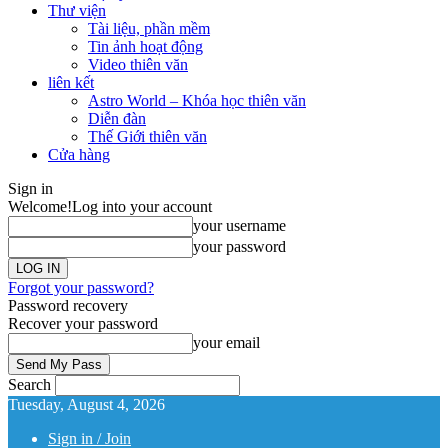
Thư viện
Tài liệu, phần mềm
Tin ảnh hoạt động
Video thiên văn
liên kết
Astro World – Khóa học thiên văn
Diễn đàn
Thế Giới thiên văn
Cửa hàng
Sign in
Welcome!
Log into your account
your username
your password
Forgot your password?
Password recovery
Recover your password
your email
Search
Tuesday, August 4, 2026
Sign in / Join