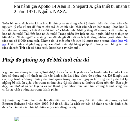
Phi hành gia Apollo 14 Alan B. Shepard Jr. gắn thiết bị nhanh 
2 năm 1971. Nguồn: NASA.
Toàn bộ mục đích của khoa học là chúng ta sử dụng các kỹ thuật phân tích dựa trên các
nguyên lý của vũ trụ để tìm ra câu trả lời chính xác. Một câu hỏi cơ bản trong khoa học là
làm thế nào chúng ta biết được độ tuổi của hành tinh. Những tảng đá chúng ta cầm trên tay
bao nhiêu tuổi? Trái Đất bao nhiêu tuổi? Trong phần lớn lịch sử loài người, không ai thực sự
biết được. Nhiều người cho rằng Trái đất đã già đi một cách lạ thường; nhiều người khác cho
rằng nó đã 6.000 năm tuổi. Nhưng đó là một câu hỏi cực kỳ quan trọng trong
khoa học vũ
trụ
. Điển hình n
hờ phương pháp xác định niên đại bằng phép đo phóng xạ, chúng ta biết
rằng đá trên Trái đất có hàng triệu hoặc hàng tỷ năm tuổi.
Phép đo phóng xạ để biết tuổi của đá
Vậy làm sao chúng ta thực sự biết được tuổi của các loại đá và của hành tinh? Các nhà khoa
học sử dụng một kỹ thuật gọi là xác định niên đại bằng phép đo phóng xạ. Đó là một loạt
các quy trình sử dụng những đặc tính quan trọng của các nguyên tố trong vũ trụ để tiết lộ
những bí mật ẩn giấu bên trong những tảng đá mà chúng ta thường đứng trên đó. Bạn thấy
đấy, hầu như tất cả các loại đá và các thành phần khác trên hành tinh chúng ta sinh sống đều
chứa tạp chất phóng xạ trong thành phần.
Kỹ thuật này được phát triển lần đầu tiên vào những ngày đầu tìm hiểu về phóng xạ bởi
Bertram Boltwood vào năm 1907. Kể từ đó, đây là cách cơ bản để chúng ta xác định niên
đại của hầu hết các chất tự nhiên một cách đáng tin cậy.