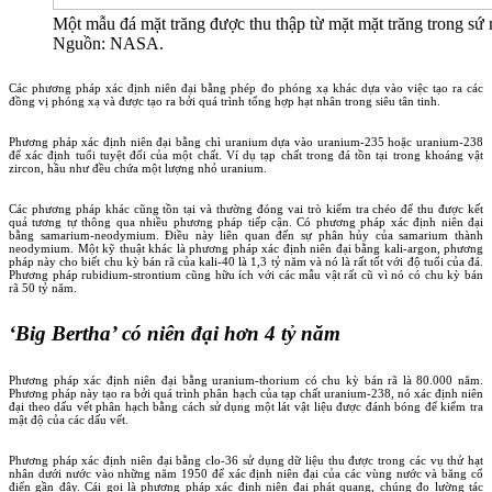
Một mẫu đá mặt trăng được thu thập từ mặt mặt trăng trong sứ
Nguồn: NASA.
Các phương pháp xác định niên đại bằng phép đo phóng xạ khác dựa vào việc tạo ra các
đồng vị phóng xạ và được tạo ra bởi quá trình tổng hợp hạt nhân trong siêu tân tinh.
Phương pháp xác định niên đại bằng chì uranium dựa vào uranium-235 hoặc uranium-238
để xác định tuổi tuyệt đối của một chất. Ví dụ tạp chất trong đá tồn tại trong khoáng vật
zircon, hầu như đều chứa một lượng nhỏ uranium.
Các phương pháp khác cũng tồn tại và thường đóng vai trò kiểm tra chéo để thu được kết
quả tương tự thông qua nhiều phương pháp tiếp cận. Có phương pháp xác định niên đại
bằng samarium-neodymium. Điều này liên quan đến sự phân hủy của samarium thành
neodymium. Một kỹ thuật khác là phương pháp xác định niên đại bằng kali-argon, phương
pháp này cho biết chu kỳ bán rã của kali-40 là 1,3 tỷ năm và nó là rất tốt với độ tuổi của đá.
Phương pháp rubidium-strontium cũng hữu ích với các mẫu vật rất cũ vì nó có chu kỳ bán
rã 50 tỷ năm.
‘Big Bertha’ có niên đại hơn 4 tỷ năm
Phương pháp xác định niên đại bằng uranium-thorium có chu kỳ bán rã là 80.000 năm.
Phương pháp này tạo ra bởi quá trình phân hạch của tạp chất uranium-238, nó xác định niên
đại theo dấu vết phân hạch bằng cách sử dụng một lát vật liệu được đánh bóng để kiểm tra
mật độ của các dấu vết.
Phương pháp xác định niên đại bằng clo-36 sử dụng dữ liệu thu được trong các vụ thử hạt
nhân dưới nước vào những năm 1950 để xác định niên đại của các vùng nước và băng cổ
điển gần đây. Cái gọi là phương pháp xác định niên đại phát quang, chúng đo lường tác