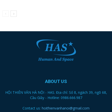
ABOUT US
HỘI THIÊN VĂN HÀ NỘI - HAS. Địa chỉ: Số 8, ngách 39, ngõ 68,
Cầu Giầy - Hotline: 0986.666.987
Contact us:
hoithienvanhanoi@gmail.com