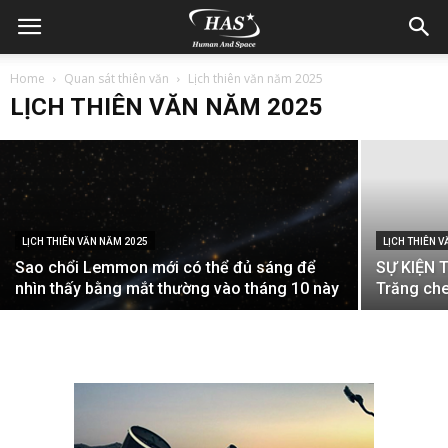
LỊCH THIÊN VĂN NĂM 2025
Tiêu điểm quan sát bầu trời tháng 11: Từ
Home
sao chổi đến Siêu Trăng lớn nhất năm
Quan sát thiên văn
Lịch thiên văn năm 2025
LỊCH THIÊN VĂN NĂM 2025
CaVoi
-
October 31, 2025
LỊCH THIÊN VĂN NĂM 2025
LỊCH THIÊN 
Sao chổi Lemmon mới có thể đủ sáng để
SỰ KIỆN 
nhìn thấy bằng mắt thường vào tháng 10 này
Trăng che