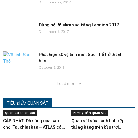
December 27, 2017
Đừng bỏ lỡ! Mưa sao băng Leonids 2017
December 6, 2017
Phát hiện 20 vệ tinh mới: Sao Thổ trở thành
hành...
October 8, 2019
Load more
TIÊU ĐIỂM QUAN SÁT
Quan sát thiên văn
Hướng dẫn quan sát
CẬP NHẬT: Độ sáng của sao
Quan sát sáu hành tinh xếp
chổi Tsuchinshan – ATLAS có...
thẳng hàng trên bầu trời...