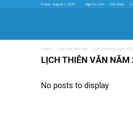
Friday, August 7, 2026
Sign in / Join
Giới thiệu
F
Home
Quan sát thiên văn
Lịch thiên văn năm 202
LỊCH THIÊN VĂN NĂM 
No posts to display