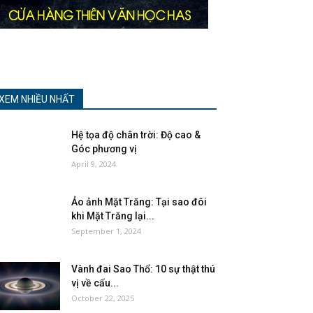
XEM NHIỀU NHẤT
Hệ tọa độ chân trời: Độ cao &
Góc phương vị
April 9, 2024
Ảo ảnh Mặt Trăng: Tại sao đôi
khi Mặt Trăng lại...
September 1, 2024
Vành đai Sao Thổ: 10 sự thật thú
vị về cấu...
October 22, 2025