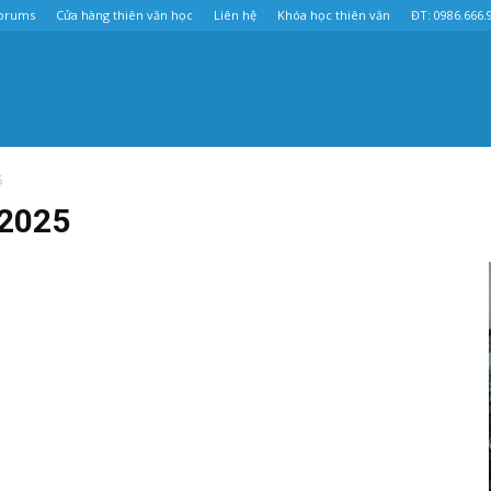
orums
Cửa hàng thiên văn học
Liên hệ
Khóa học thiên văn
ĐT: 0986.666.
5
2025