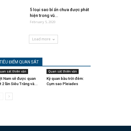
5 loại sao bí ẩn chưa được phát
hiện trong vũ...
February 5, 2020
Load more
TIÊU ĐIỂM QUAN SÁT
uan sát thiên văn
Quan sát thiên văn
ệt Nam sẽ được quan
Kỳ quan bầu trời đêm:
t 2 lần Siêu Trăng và...
Cụm sao Pleiades