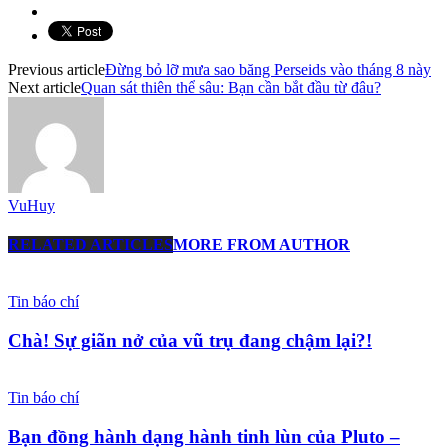
Previous article
Đừng bỏ lỡ mưa sao băng Perseids vào tháng 8 này
Next article
Quan sát thiên thể sâu: Bạn cần bắt đầu từ đâu?
VuHuy
RELATED ARTICLES
MORE FROM AUTHOR
Tin báo chí
Chà! Sự giãn nở của vũ trụ đang chậm lại?!
Tin báo chí
Bạn đồng hành dạng hành tinh lùn của Pluto –