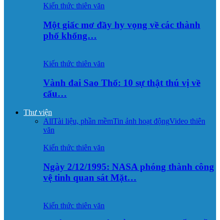
Kiến thức thiên văn
Một giấc mơ đầy hy vọng về các thành
phố khổng…
Kiến thức thiên văn
Vành đai Sao Thổ: 10 sự thật thú vị về
cấu…
Thư viện
All
Tài liệu, phần mềm
Tin ảnh hoạt động
Video thiên
văn
Kiến thức thiên văn
Ngày 2/12/1995: NASA phóng thành công
vệ tinh quan sát Mặt…
Kiến thức thiên văn