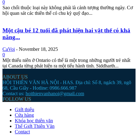
0
Sao chổi thuộc loại này không phải là cảnh tượng thường ngày. Cơ
hội quan sát các thiên thể có chu kỳ quỹ đạo...
Một cậu bé 12 tuổi đã phát hiện hai vật thể có khả
năng...
CaVoi
-
November 18, 2025
0
Một thiếu niên ở Ontario có thể là một trong những người trẻ nhất
tại Canada từng phát hiện ra một tiểu hành tinh. Siddharth...
ABOUT US
HỘI THIÊN VĂN HÀ NỘI - HAS. Địa chỉ: Số 8, ngách 39, ngõ
68, Cầu Giầy - Hotline: 0986.666.987
Contact us:
hoithienvanhanoi@gmail.com
FOLLOW US
Giới thiệu
Cửa hàng
Khóa học thiên văn
Thế Giới Thiên Văn
Contact