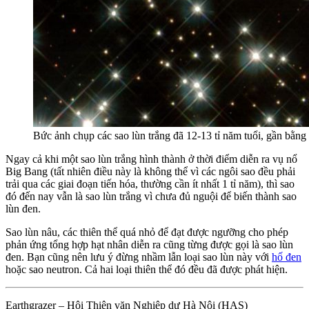
Bức ảnh chụp các sao lùn trắng đã 12-13 tỉ năm tuổi, gần bằn
Ngay cả khi một sao lùn trắng hình thành ở thời điểm diễn ra vụ nổ
Big Bang (tất nhiên điều này là không thể vì các ngôi sao đều phải
trải qua các giai đoạn tiến hóa, thường cần ít nhất 1 tỉ năm), thì sao
đó đến nay vẫn là sao lùn trắng vì chưa đủ nguội để biến thành sao
lùn đen.
Sao lùn nâu, các thiên thể quá nhỏ để đạt được ngưỡng cho phép
phản ứng tổng hợp hạt nhân diễn ra cũng từng được gọi là sao lùn
đen. Bạn cũng nên lưu ý đừng nhầm lẫn loại sao lùn này với
hố đen
hoặc sao neutron. Cả hai loại thiên thể đó đều đã được phát hiện.
Earthgrazer – Hội Thiên văn Nghiệp dư Hà Nội (HAS)