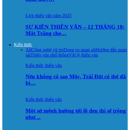
Lịch thiên văn năm 2025
SỰ KIỆN THIÊN VĂN – 12 THÁNG 10:
Mặt Trăng che…
Kiến thức
All
Công nghệ vũ trụ
Dụng cụ quan sát
Hướng dẫn quan
sát
Thiên văn phổ thông
Vật lý thiên văn
Kiến thức thiên văn
Nếu không có sao Mộc, Trái Đất có thể đã
bị…
Kiến thức thiên văn
Một sứ mệnh hướng tới lỗ đen thì sẽ trông
như…