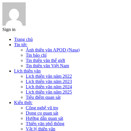
Sign in
Trang chủ
Tin tức
Ảnh thiên văn APOD (Nasa)
Tin báo chí
Tin thiên văn thế giới
Tin thiên văn Việt Nam
Lịch thiên văn
Lịch thiên văn năm 2022
Lịch thiên văn năm 2023
Lịch thiên văn năm 2024
Lịch thiên văn năm 2025
Tiêu điểm quan sát
Kiến thức
Công nghệ vũ trụ
Dụng cụ quan sát
Hướng dẫn quan sát
Thiên văn phổ thông
Vật lý thiên văn