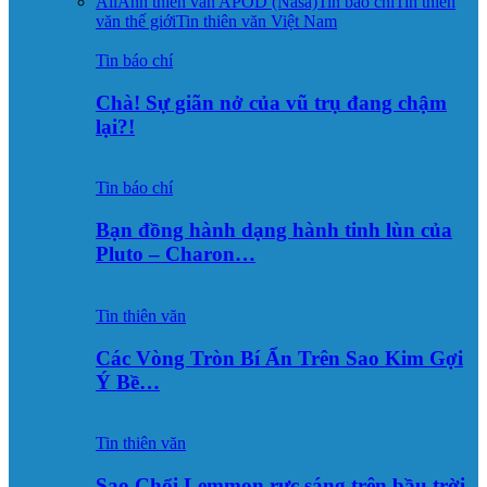
All
Ảnh thiên văn APOD (Nasa)
Tin báo chí
Tin thiên
văn thế giới
Tin thiên văn Việt Nam
Tin báo chí
Chà! Sự giãn nở của vũ trụ đang chậm
lại?!
Tin báo chí
Bạn đồng hành dạng hành tinh lùn của
Pluto – Charon…
Tin thiên văn
Các Vòng Tròn Bí Ẩn Trên Sao Kim Gợi
Ý Bề…
Tin thiên văn
Sao Chổi Lemmon rực sáng trên bầu trời