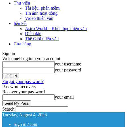
Thư viện
Tài liệu, phần mềm
Tin ảnh hoạt động
Video thiên văn
liên kết
Astro World – Khóa học thiên văn
Diễn đàn
Thế Giới thiên văn
Cửa hàng
Sign in
Welcome!
Log into your account
your username
your password
Forgot your password?
Password recovery
Recover your password
your email
Search
Tuesday, August 4, 2026
Sign in / Join