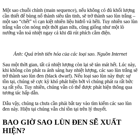
Một sao chuỗi chính (main sequence), nếu không có đủ khối lượng
cần thiết để bùng nổ thành siêu tân tinh, sẽ trở thành sao lùn trắng –
một sao “chết” vì cạn kiệt nhiên liệu hiđrô và hêli. Tuy nhiên sao lùn
trắng vẫn còn nóng một thời gian nữa, cũng giống như một lò
nướng vẫn toả nhiệt ngay cả khi đã rút phích cắm điện.
Ảnh: Quá trình tiến hóa của các loại sao. Nguồn Internet
Sau một thời gian, tất cả nhiệt lượng còn lại sẽ tản mát hết. Lúc này,
khi không còn phát ra ánh sáng hay nhiệt lượng, các sao lùn trắng sẽ
trở thành sao lùn đen (black dwarf). Nếu loại sao lùn này thực sự
tồn tại, chúng sẽ cực kỳ khó phát hiện bởi vì chúng phát ra rất bức
xạ rất yếu. Tuy nhiên, chúng vẫn có thể được phát hiện thông qua
tương tác hấp dẫn.
Dẫu vậy, chúng ta chưa cần phải bắt tay vào tìm kiếm các sao lùn
đen này. Hiện tại chúng vẫn chỉ tồn tại trên lý thuyết.
BAO GIỜ SAO LÙN ĐEN SẼ XUẤT
HIỆN?