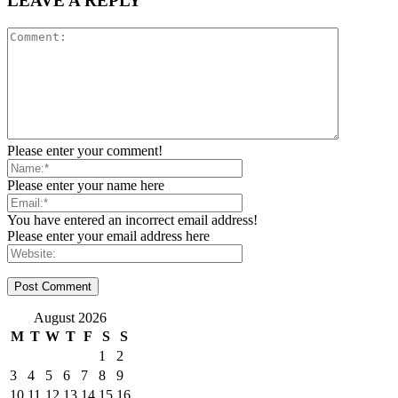
LEAVE A REPLY
Please enter your comment!
Please enter your name here
You have entered an incorrect email address!
Please enter your email address here
August 2026
M
T
W
T
F
S
S
1
2
3
4
5
6
7
8
9
10
11
12
13
14
15
16