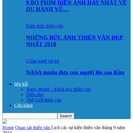
9 BỘ PHIM ĐIỆN ẢNH HAY NHẤT VỀ
DU HÀNH VŨ…
Kiến thức thiên văn
NHỮNG BỨC ẢNH THIÊN VĂN ĐẸP
NHẤT 2018
Công nghệ vũ trụ
NASA muốn đưa con người lên sao Kim
liên kết
Astro World – Khóa học thiên văn
Diễn đàn
Thế Giới thiên văn
Cửa hàng
Home
Quan sát thiên văn
Lịch các sự kiện thiên văn tháng 9 năm
2024