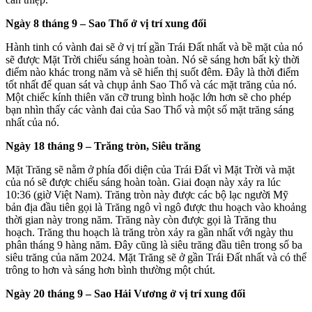
Ngày 8 tháng 9 – Sao Thổ ở vị trí xung đối
Hành tinh có vành đai sẽ ở vị trí gần Trái Đất nhất và bề mặt của nó
sẽ được Mặt Trời chiếu sáng hoàn toàn. Nó sẽ sáng hơn bất kỳ thời
điểm nào khác trong năm và sẽ hiển thị suốt đêm. Đây là thời điểm
tốt nhất để quan sát và chụp ảnh Sao Thổ và các mặt trăng của nó.
Một chiếc kính thiên văn cỡ trung bình hoặc lớn hơn sẽ cho phép
bạn nhìn thấy các vành đai của Sao Thổ và một số mặt trăng sáng
nhất của nó.
Ngày 18 tháng 9 – Trăng tròn, Siêu trăng
Mặt Trăng sẽ nằm ở phía đối diện của Trái Đất vì Mặt Trời và mặt
của nó sẽ được chiếu sáng hoàn toàn. Giai đoạn này xảy ra lúc
10:36 (giờ Việt Nam). Trăng tròn này được các bộ lạc người Mỹ
bản địa đầu tiên gọi là Trăng ngô vì ngô được thu hoạch vào khoảng
thời gian này trong năm. Trăng này còn được gọi là Trăng thu
hoạch. Trăng thu hoạch là trăng tròn xảy ra gần nhất với ngày thu
phân tháng 9 hàng năm. Đây cũng là siêu trăng đầu tiên trong số ba
siêu trăng của năm 2024. Mặt Trăng sẽ ở gần Trái Đất nhất và có thể
trông to hơn và sáng hơn bình thường một chút.
Ngày 20 tháng 9 – Sao Hải Vương ở vị trí xung đối