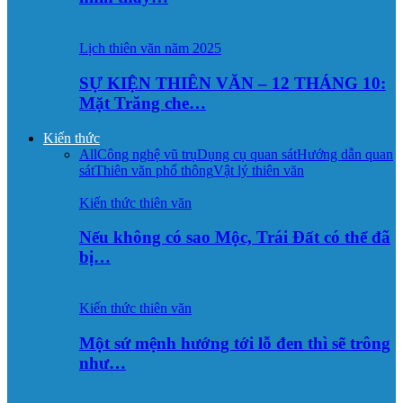
Lịch thiên văn năm 2025
SỰ KIỆN THIÊN VĂN – 12 THÁNG 10:
Mặt Trăng che…
Kiến thức
All
Công nghệ vũ trụ
Dụng cụ quan sát
Hướng dẫn quan
sát
Thiên văn phổ thông
Vật lý thiên văn
Kiến thức thiên văn
Nếu không có sao Mộc, Trái Đất có thể đã
bị…
Kiến thức thiên văn
Một sứ mệnh hướng tới lỗ đen thì sẽ trông
như…