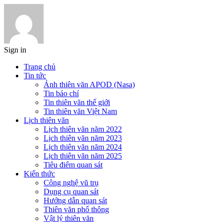
Sign in
Trang chủ
Tin tức
Ảnh thiên văn APOD (Nasa)
Tin báo chí
Tin thiên văn thế giới
Tin thiên văn Việt Nam
Lịch thiên văn
Lịch thiên văn năm 2022
Lịch thiên văn năm 2023
Lịch thiên văn năm 2024
Lịch thiên văn năm 2025
Tiêu điểm quan sát
Kiến thức
Công nghệ vũ trụ
Dụng cụ quan sát
Hướng dẫn quan sát
Thiên văn phổ thông
Vật lý thiên văn