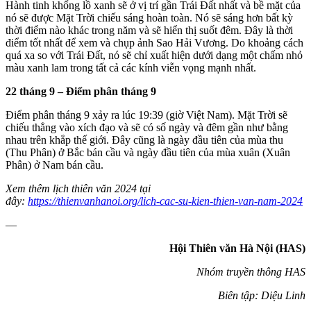
Hành tinh khổng lồ xanh sẽ ở vị trí gần Trái Đất nhất và bề mặt của
nó sẽ được Mặt Trời chiếu sáng hoàn toàn. Nó sẽ sáng hơn bất kỳ
thời điểm nào khác trong năm và sẽ hiển thị suốt đêm. Đây là thời
điểm tốt nhất để xem và chụp ảnh Sao Hải Vương. Do khoảng cách
quá xa so với Trái Đất, nó sẽ chỉ xuất hiện dưới dạng một chấm nhỏ
màu xanh lam trong tất cả các kính viễn vọng mạnh nhất.
22 tháng 9 – Điểm phân tháng 9
Điểm phân tháng 9 xảy ra lúc 19:39 (giờ Việt Nam). Mặt Trời sẽ
chiếu thẳng vào xích đạo và sẽ có số ngày và đêm gần như bằng
nhau trên khắp thế giới. Đây cũng là ngày đầu tiên của mùa thu
(Thu Phân) ở Bắc bán cầu và ngày đầu tiên của mùa xuân (Xuân
Phân) ở Nam bán cầu.
Xem thêm lịch thiên văn 2024 tại
đây:
https://thienvanhanoi.org/lich-cac-su-kien-thien-van-nam-2024
—
Hội Thiên văn Hà Nội (HAS)
Nhóm truyền thông HAS
Biên tập: Diệu Linh