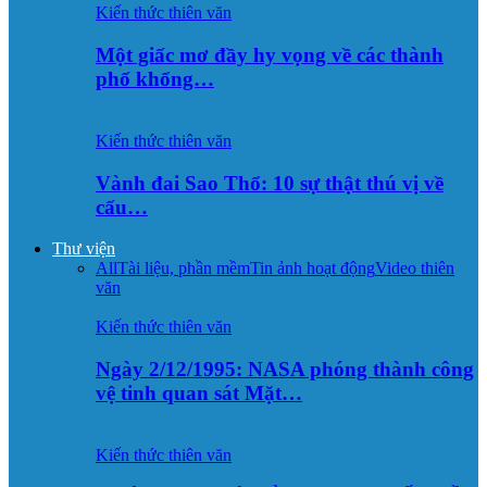
Kiến thức thiên văn
Một giấc mơ đầy hy vọng về các thành
phố khổng…
Kiến thức thiên văn
Vành đai Sao Thổ: 10 sự thật thú vị về
cấu…
Thư viện
All
Tài liệu, phần mềm
Tin ảnh hoạt động
Video thiên
văn
Kiến thức thiên văn
Ngày 2/12/1995: NASA phóng thành công
vệ tinh quan sát Mặt…
Kiến thức thiên văn