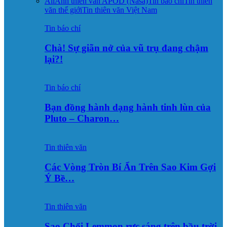
All
Ảnh thiên văn APOD (Nasa)
Tin báo chí
Tin thiên
văn thế giới
Tin thiên văn Việt Nam
Tin báo chí
Chà! Sự giãn nở của vũ trụ đang chậm
lại?!
Tin báo chí
Bạn đồng hành dạng hành tinh lùn của
Pluto – Charon…
Tin thiên văn
Các Vòng Tròn Bí Ẩn Trên Sao Kim Gợi
Ý Bề…
Tin thiên văn
Sao Chổi Lemmon rực sáng trên bầu trời