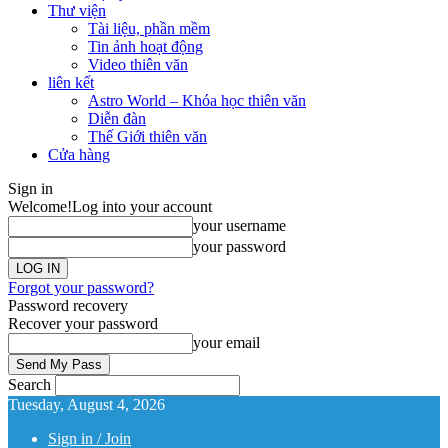
Thư viện
Tài liệu, phần mềm
Tin ảnh hoạt động
Video thiên văn
liên kết
Astro World – Khóa học thiên văn
Diễn đàn
Thế Giới thiên văn
Cửa hàng
Sign in
Welcome!
Log into your account
your username
your password
Forgot your password?
Password recovery
Recover your password
your email
Search
Tuesday, August 4, 2026
Sign in / Join