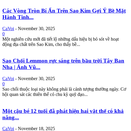
Các Vòng Tròn Bí Ẩn Trên Sao Kim Gợi Ý Bề Mặt
Hành Tinh...
CaVoi
-
November 30, 2025
0
Một nghiên cứu mới đã tiết lộ những dấu hiệu bị bỏ sót về hoạt
động địa chất trên Sao Kim, cho thấy bề...
Sao Chổi Lemmon rực sáng trên bầu trời Tây Ban
Nha | Ảnh Vũ...
CaVoi
-
November 30, 2025
0
Sao chổi thuộc loại này không phải là cảnh tượng thường ngày. Cơ
hội quan sát các thiên thể có chu kỳ quỹ đạo...
Một cậu bé 12 tuổi đã phát hiện hai vật thể có khả
năng...
CaVoi
-
November 18, 2025