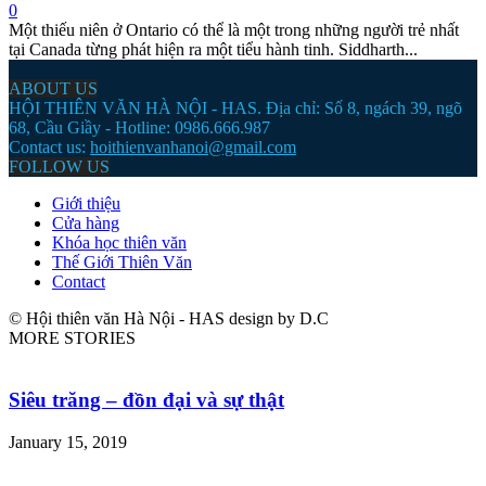
0
Một thiếu niên ở Ontario có thể là một trong những người trẻ nhất
tại Canada từng phát hiện ra một tiểu hành tinh. Siddharth...
ABOUT US
HỘI THIÊN VĂN HÀ NỘI - HAS. Địa chỉ: Số 8, ngách 39, ngõ
68, Cầu Giầy - Hotline: 0986.666.987
Contact us:
hoithienvanhanoi@gmail.com
FOLLOW US
Giới thiệu
Cửa hàng
Khóa học thiên văn
Thế Giới Thiên Văn
Contact
© Hội thiên văn Hà Nội - HAS design by D.C
MORE STORIES
Siêu trăng – đồn đại và sự thật
January 15, 2019