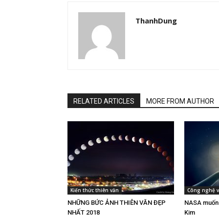
ThanhDung
RELATED ARTICLES
MORE FROM AUTHOR
Kiến thức thiên văn
Công nghệ v
NHỮNG BỨC ẢNH THIÊN VĂN ĐẸP
NASA muốn 
NHẤT 2018
Kim