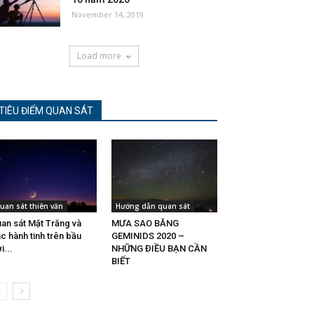
November 14, 2019
Load more
TIÊU ĐIỂM QUAN SÁT
uan sát thiên văn
Hướng dẫn quan sát
an sát Mặt Trăng và
MƯA SAO BĂNG
c hành tinh trên bầu
GEMINIDS 2020 –
i...
NHỮNG ĐIỀU BẠN CẦN
BIẾT