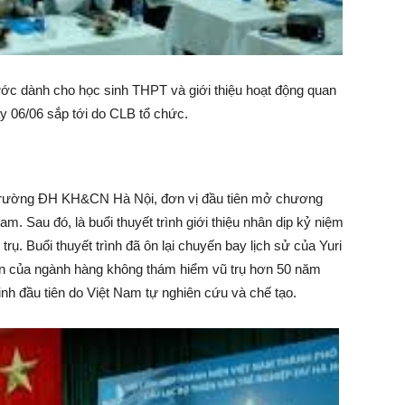
 nước dành cho học sinh THPT và giới thiệu hoạt động quan
ày 06/06 sắp tới do CLB tổ chức.
a trường ĐH KH&CN Hà Nội, đơn vị đầu tiên mở chương
m. Sau đó, là buổi thuyết trình giới thiệu nhân dịp kỷ niệm
rụ. Buổi thuyết trình đã ôn lại chuyến bay lịch sử của Yuri
iển của ngành hàng không thám hiểm vũ trụ hơn 50 năm
 tinh đầu tiên do Việt Nam tự nghiên cứu và chế tạo.