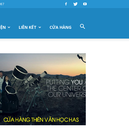
987
IỆN
LIÊN KẾT
CỬA HÀNG