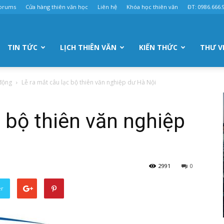
orums
Cửa hàng thiên văn học
Liên hệ
Khóa học thiên văn
ĐT: 0986.666.
TIN TỨC
LỊCH THIÊN VĂN
KIẾN THỨC
THƯ V
 động
Lễ ra mắt câu lạc bộ thiên văn nghiệp dư Hà Nội
c bộ thiên văn nghiệp
2991
0
er