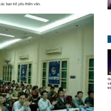
ác bạn trẻ yêu thiên văn.
Q
Qu
cá
trờ