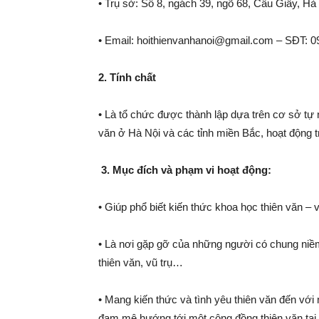
• Trụ sở: Số 8, ngách 39, ngõ 68, Cầu Giấy, Hà
• Email: hoithienvanhanoi@gmail.com – SĐT: 0
2. Tính chất
• Là tổ chức được thành lập dựa trên cơ sở tự
văn ở Hà Nội và các tỉnh miền Bắc, hoạt động 
3. Mục đích và phạm vi hoạt động:
• Giúp phổ biết kiến thức khoa học thiên văn – vũ
• Là nơi gặp gỡ của những người có chung niề
thiên văn, vũ trụ…
• Mang kiến thức và tình yêu thiên văn đến với
đam mê hướng tới một cộng đồng thiên văn tại c