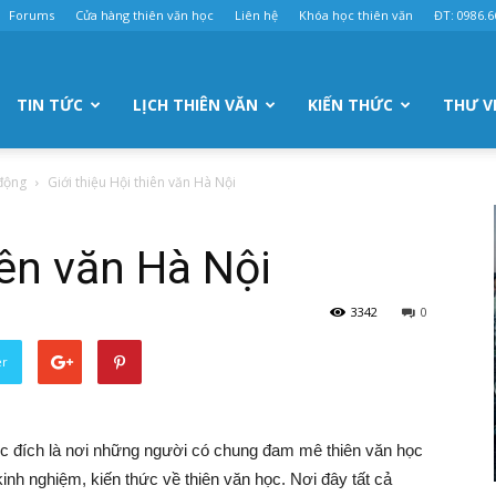
Forums
Cửa hàng thiên văn học
Liên hệ
Khóa học thiên văn
ĐT: 0986.6
TIN TỨC
LỊCH THIÊN VĂN
KIẾN THỨC
THƯ V
 động
Giới thiệu Hội thiên văn Hà Nội
iên văn Hà Nội
3342
0
er
c đích là nơi những người có chung đam mê thiên văn học
kinh nghiệm, kiến thức về thiên văn học. Nơi đây tất cả