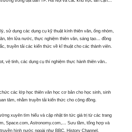
c trường trong địa bàn TP. Hà Nội và các khu vực lân cận…
lý, sử dụng các dụng cụ kỹ thuật kính thiên văn, ống nhòm,
văn, tên lửa nước, thực nghiệm thiên văn, sáng tạo… đồng
mắc, truyền tải các kiến thức về kĩ thuật cho các thành viên.
t, vệ tinh, các dụng cụ thí nghiệm thực hành thiên văn..
chức các lớp học thiên văn học cơ bản cho học sinh, sinh
an tâm, nhằm truyền tải kiến thức cho cộng đồng.
ờng xuyên tìm hiểu và cập nhật tin tức giá trị từ các trang
om, Space.com, Astronomy.com,… Sưu tầm, tổng hợp và
g truyền hình nước ngoài như BBC, History Channel,