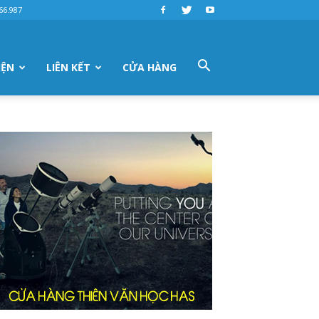
66.987
IỆN
LIÊN KẾT
CỬA HÀNG