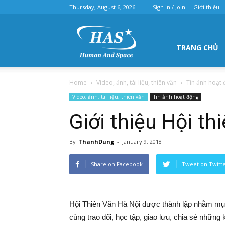
Thursday, August 6, 2026
Sign in / Join
Giới thiệu
Hội
TRANG CHỦ
Home
Video, ảnh, tài liệu, thiên văn
Tin ảnh hoạt
thiên
Video, ảnh, tài liệu, thiên văn
Tin ảnh hoạt động
Giới thiệu Hội th
By
ThanhDung
-
January 9, 2018
văn
Share on Facebook
Tweet on Twitt
Hà
Hội Thiên Văn Hà Nội được thành lập nhằm mụ
cùng trao đổi, học tập, giao lưu, chia sẻ những 