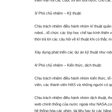
thiên văn và các cuộc thi tên lửa nước cho cá
3/ Phó chủ nhiệm – Kỹ thuật:
Chịu trách nhiệm điều hành nhóm kĩ thuật quản 
robot…tổ chức các lớp học chế tạo kính thiên 
thời trả lời các câu hỏi về kĩ thuật khi có thắc 
Xây dựng phát triển các dự án kỹ thuật như robo
4/ Phó chủ nhiệm – Kiến thức, dịch thuật:
Chịu trách nhiệm điều hành nhóm kiến thức, tổ 
viên, các thành viên HAS và những người có qu
Chịu trách nhiệm điều hành nhóm dịch thuật, thư
web chính thống của nước ngoài như NASA.c
hệ thống hóa các phim, tài liệu hay từ các hãn