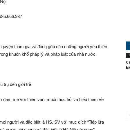
 Nội
986.666.987
 nguyện tham gia và đóng góp của những người yêu thiên
trong khuôn khổ pháp lý và pháp luật của nhà nước.
H
Cá
bi
 trụ đến giới trẻ
m đam mê với thiên văn, muốn học hỏi và hiểu thêm về
 mọi người và đặc biệt là HS, SV với mục đích “Tiếp lửa
ả nước nói chung và đặc biệt là Hà Nội nói riêng”.