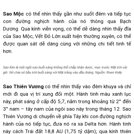
Sao Mộc
có thể nhìn thấy gần như suốt đêm và tiếp tục
con đường nghịch hành của nó thông qua Bạch
Dương. Qua kính viễn vọng, có thể dễ dàng nhìn thấy đĩa
của Sao Mộc, Vết Đỏ Lớn xuất hiện thường xuyên, có thể
được quan sát dễ dàng cùng với những chi tiết tinh tế
hơn.
Sao Kim là một ngôi sao buổi sáng không thể chấp nhận được, mọc trước Mặt trời vài
giờ. Nó chia sẻ bầu trời buổi sáng với Mặt trăng vào đầu tháng. Nguồn: Roen Kelly
Sao Thiên Vương
có thể nhìn thấy vào đêm khuya và chỉ
mới đi qua vị trí xung đối một. Hành tinh màu xanh lục
này, phát sáng ở cấp độ 5,7, nằm trong khoảng từ 2° đến
3° nam – tây nam của ngôi sao này trong tháng 12. Sao
Thiên Vương di chuyển về phía Tây khi con đường nghịch
hành của nó tiếp tục, đưa nó ra xa Delta hơn. Hành tinh
này cách Trái đất 18,8 AU (1,75 tỷ dặm); qua kính thiên