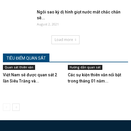
Ngôi sao kỳ dị hình giọt nước mắt chắc chắn
sẽ...
August 2, 2021
Load more
TIÊU ĐIỂM QUAN SÁT
Quan sát thiên văn
Hướng dẫn quan sát
Việt Nam sẽ được quan sát 2
Các sự kiện thiên văn nổi bật
lần Siêu Trăng và...
trong tháng 01 năm...