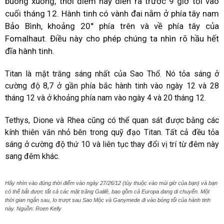
buông xuống, thời điểm này diễn ra trước 9 giờ tối vào
cuối tháng 12. Hành tinh có vành đai nằm ở phía tây nam
Bảo Bình, khoảng 20° phía trên và về phía tây của
Fomalhaut. Điều này cho phép chúng ta nhìn rõ hầu hết
đĩa hành tinh.
Titan là mặt trăng sáng nhất của Sao Thổ. Nó tỏa sáng ở
cường độ 8,7 ở gần phía bắc hành tinh vào ngày 12 và 28
tháng 12 và ở khoảng phía nam vào ngày 4 và 20 tháng 12.
Tethys, Dione và Rhea cũng có thể quan sát được bằng các
kính thiên văn nhỏ bên trong quỹ đạo Titan. Tất cả đều tỏa
sáng ở cường độ thứ 10 và liên tục thay đổi vị trí từ đêm này
sang đêm khác.
Hãy nhìn vào đúng thời điểm vào ngày 27/26/12 (tùy thuộc vào múi giờ của bạn) và bạn
có thể bắt được tất cả các mặt trăng Galilê, bao gồm cả Europa đang di chuyển. Một
thời gian ngắn sau, Io trượt sau Sao Mộc và Ganymede đi vào bóng tối của hành tinh
này. Nguồn: Roen Kelly