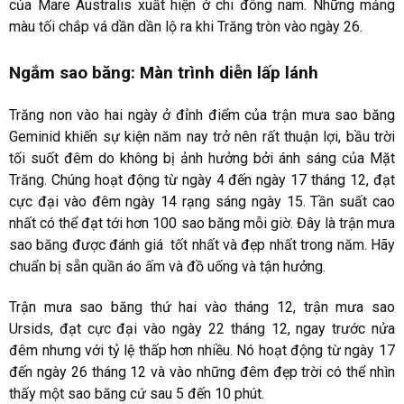
của Mare Australis xuất hiện ở chi đông nam. Những mảng
màu tối chắp vá dần dần lộ ra khi Trăng tròn vào ngày 26.
Ngắm sao băng: Màn trình diễn lấp lánh
Trăng non vào hai ngày ở đỉnh điểm của trận mưa sao băng
Geminid khiến sự kiện năm nay trở nên rất thuận lợi, bầu trời
tối suốt đêm do không bị ảnh hưởng bởi ánh sáng của Mặt
Trăng. Chúng hoạt động từ ngày 4 đến ngày 17 tháng 12, đạt
cực đại vào đêm ngày 14 rạng sáng ngày 15. Tần suất cao
nhất có thể đạt tới hơn 100 sao băng mỗi giờ. Đây là trận mưa
sao băng được đánh giá tốt nhất và đẹp nhất trong năm. Hãy
chuẩn bị sẵn quần áo ấm và đồ uống và tận hưởng.
Trận mưa sao băng thứ hai vào tháng 12, trận mưa sao
Ursids, đạt cực đại vào ngày 22 tháng 12, ngay trước nửa
đêm nhưng với tỷ lệ thấp hơn nhiều. Nó hoạt động từ ngày 17
đến ngày 26 tháng 12 và vào những đêm đẹp trời có thể nhìn
thấy một sao băng cứ sau 5 đến 10 phút.