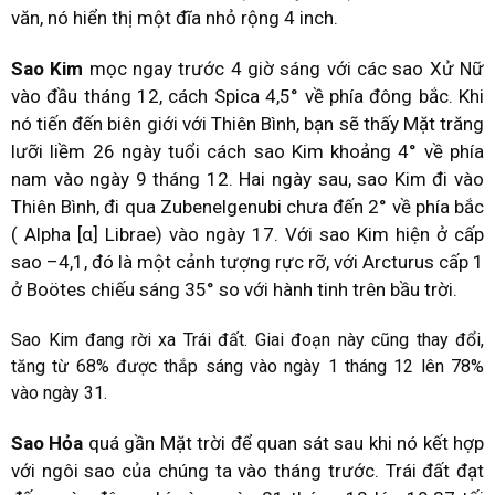
văn, nó hiển thị một đĩa nhỏ rộng 4 inch.
Sao Kim
mọc ngay trước 4 giờ sáng với các sao Xử Nữ
vào đầu tháng 12, cách Spica 4,5° về phía đông bắc. Khi
nó tiến đến biên giới với Thiên Bình, bạn sẽ thấy Mặt trăng
lưỡi liềm 26 ngày tuổi cách sao Kim khoảng 4° về phía
nam vào ngày 9 tháng 12. Hai ngày sau, sao Kim đi vào
Thiên Bình, đi qua Zubenelgenubi chưa đến 2° về phía bắc
( Alpha [α] Librae) vào ngày 17. Với sao Kim hiện ở cấp
sao –4,1, đó là một cảnh tượng rực rỡ, với Arcturus cấp 1
ở Boötes chiếu sáng 35° so với hành tinh trên bầu trời.
Sao Kim đang rời xa Trái đất. Giai đoạn này cũng thay đổi,
tăng từ 68% được thắp sáng vào ngày 1 tháng 12 lên 78%
vào ngày 31.
Sao Hỏa
quá gần Mặt trời để quan sát sau khi nó kết hợp
với ngôi sao của chúng ta vào tháng trước. Trái đất đạt