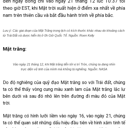
đến ngày đông chí vào ngày 21 tháng 12 lúc 10:37 tối
theo giờ EST, khi Mặt trời xuất hiện ở điểm xa nhất về phía
nam trên thiên cầu và bắt đầu hành trình về phía bắc.
Lưu ý: Các giai đoạn của Mặt Trăng trong lịch có kích thước khác nhau do khoảng cách
từ Trái Đất và được hiển thị ở 0h Giờ Quốc Tế. Nguồn: Roen Kelly
Mặt trăng:
Vào ngày 21 tháng 12, khi Mặt trăng tiến tới vị trí Tròn, chúng ta đang nhìn
trực diện vệ tinh của mình mà không bị nghiêng. Nguồn: NASA
Do độ nghiêng của quỹ đạo Mặt trăng so với Trái đất, chúng
ta có thể thấy vòng cung màu xanh lam của Mặt trăng lắc lư
bên dưới và sau đó nhô lên trên đường đi màu đỏ của Mặt
trời.
Mặt trăng có hình lưỡi liềm vào ngày 16, vào ngày 21, chúng
ta có thể quan sát những dấu hiệu đầu tiên về hình xăm tinh tế