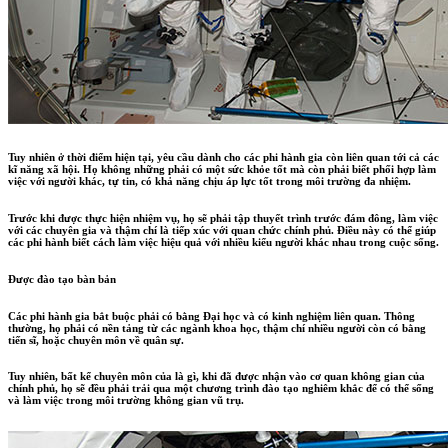
Tuy nhiên ở thời điểm hiện tại, yêu cầu dành cho các phi hành gia còn liên quan tới cả các
kĩ năng xã hội. Họ không những phải có một sức khỏe tốt mà còn phải biết phối hợp làm
việc với người khác, tự tin, có khả năng chịu áp lực tốt trong môi trường đa nhiệm.
Trước khi được thực hiện nhiệm vụ, họ sẽ phải tập thuyết trình trước đám đông, làm việc
với các chuyên gia và thậm chí là tiếp xúc với quan chức chính phủ. Điều này có thể giúp
các phi hành biết cách làm việc hiệu quả với nhiều kiểu người khác nhau trong cuộc sống.
Được đào tạo bàn bản
Các phi hành gia bắt buộc phải có bằng Đại học và có kinh nghiệm liên quan. Thông
thường, họ phải có nền tảng từ các ngành khoa học, thậm chí nhiều người còn có bằng
tiến sĩ, hoặc chuyên môn về quân sự.
Tuy nhiên, bất kể chuyên môn của là gì, khi đã được nhận vào cơ quan không gian của
chính phủ, họ sẽ đều phải trải qua một chương trình đào tạo nghiêm khắc để có thể sống
và làm việc trong môi trường không gian vũ trụ.