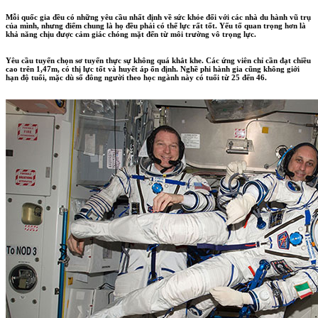
Mỗi quốc gia đều có những yêu cầu nhất định về sức khỏe đối với các nhà du hành vũ trụ
của mình, nhưng điểm chung là họ đều phải có thể lực rất tốt. Yếu tố quan trọng hơn là
khả năng chịu được cảm giác chóng mặt đến từ môi trường vô trọng lực.
Yêu cầu tuyển chọn sơ tuyển thực sự không quá khắt khe. Các ứng viên chỉ cần đạt chiều
cao trên 1,47m, có thị lực tốt và huyết áp ổn định. Nghề phi hành gia cũng không giới
hạn độ tuổi, mặc dù số đông người theo học ngành này có tuổi từ 25 đến 46.