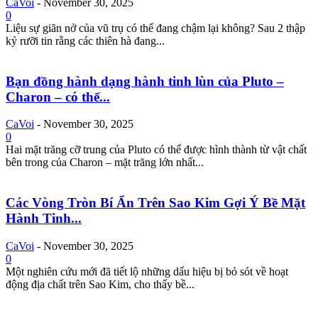
CaVoi
-
November 30, 2025
0
Liệu sự giãn nở của vũ trụ có thể đang chậm lại không? Sau 2 thập
kỷ rưỡi tin rằng các thiên hà đang...
Bạn đồng hành dạng hành tinh lùn của Pluto –
Charon – có thể...
CaVoi
-
November 30, 2025
0
Hai mặt trăng cỡ trung của Pluto có thể được hình thành từ vật chất
bên trong của Charon – mặt trăng lớn nhất...
Các Vòng Tròn Bí Ẩn Trên Sao Kim Gợi Ý Bề Mặt
Hành Tinh...
CaVoi
-
November 30, 2025
0
Một nghiên cứu mới đã tiết lộ những dấu hiệu bị bỏ sót về hoạt
động địa chất trên Sao Kim, cho thấy bề...