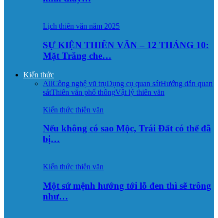
Lịch thiên văn năm 2025
SỰ KIỆN THIÊN VĂN – 12 THÁNG 10:
Mặt Trăng che…
Kiến thức
All
Công nghệ vũ trụ
Dụng cụ quan sát
Hướng dẫn quan
sát
Thiên văn phổ thông
Vật lý thiên văn
Kiến thức thiên văn
Nếu không có sao Mộc, Trái Đất có thể đã
bị…
Kiến thức thiên văn
Một sứ mệnh hướng tới lỗ đen thì sẽ trông
như…