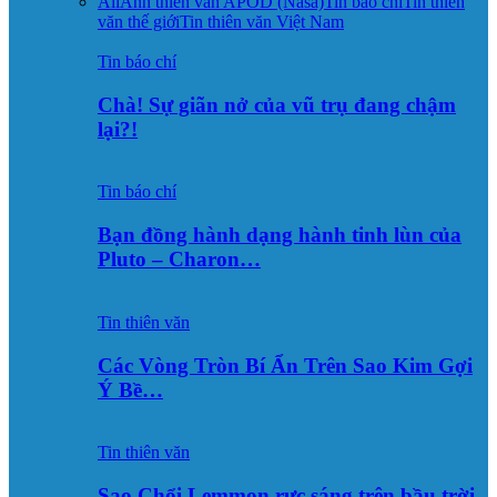
All
Ảnh thiên văn APOD (Nasa)
Tin báo chí
Tin thiên
văn thế giới
Tin thiên văn Việt Nam
Tin báo chí
Chà! Sự giãn nở của vũ trụ đang chậm
lại?!
Tin báo chí
Bạn đồng hành dạng hành tinh lùn của
Pluto – Charon…
Tin thiên văn
Các Vòng Tròn Bí Ẩn Trên Sao Kim Gợi
Ý Bề…
Tin thiên văn
Sao Chổi Lemmon rực sáng trên bầu trời