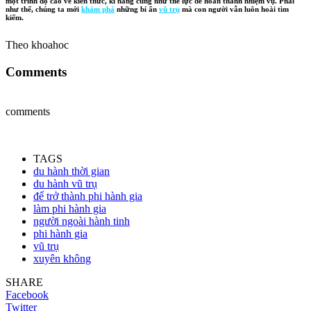
một trình độ cao về kiến thức, kĩ năng cũng như thể lực để hoàn thành nhiệm vụ. Phải
như thế, chúng ta mới
khám phá
những bí ẩn
vũ trụ
mà con người vẫn luôn hoài tìm
kiếm.
Theo khoahoc
Comments
comments
TAGS
du hành thời gian
du hành vũ trụ
để trở thành phi hành gia
làm phi hành gia
người ngoài hành tinh
phi hành gia
vũ trụ
xuyên không
SHARE
Facebook
Twitter