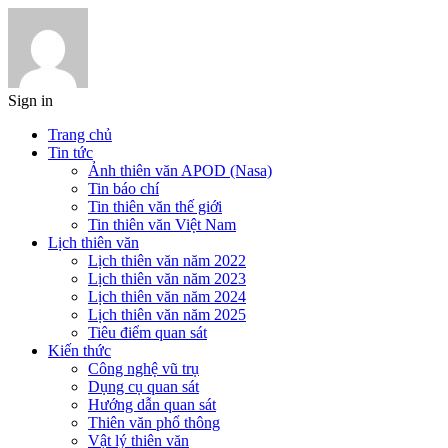
Sign in
Trang chủ
Tin tức
Ảnh thiên văn APOD (Nasa)
Tin báo chí
Tin thiên văn thế giới
Tin thiên văn Việt Nam
Lịch thiên văn
Lịch thiên văn năm 2022
Lịch thiên văn năm 2023
Lịch thiên văn năm 2024
Lịch thiên văn năm 2025
Tiêu điểm quan sát
Kiến thức
Công nghệ vũ trụ
Dụng cụ quan sát
Hướng dẫn quan sát
Thiên văn phổ thông
Vật lý thiên văn