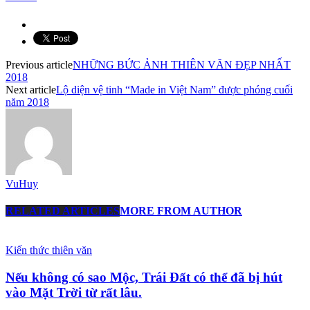
Previous article
NHỮNG BỨC ẢNH THIÊN VĂN ĐẸP NHẤT
2018
Next article
Lộ diện vệ tinh “Made in Việt Nam” được phóng cuối
năm 2018
VuHuy
RELATED ARTICLES
MORE FROM AUTHOR
Kiến thức thiên văn
Nếu không có sao Mộc, Trái Đất có thể đã bị hút
vào Mặt Trời từ rất lâu.