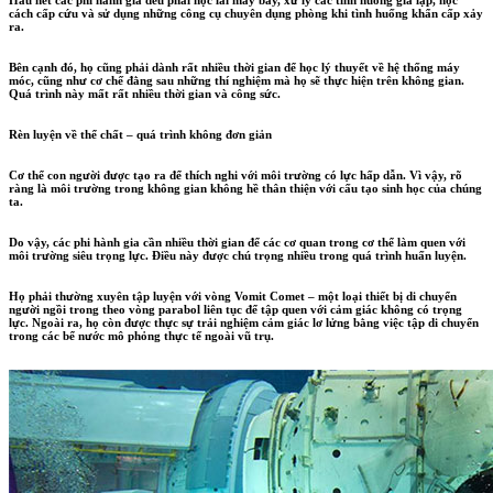
Hầu hết các phi hành gia đều phải học lái máy bay, xử lý các tình huống giả lập, học
cách cấp cứu và sử dụng những công cụ chuyên dụng phòng khi tình huống khẩn cấp xảy
ra.
Bên cạnh đó, họ cũng phải dành rất nhiều thời gian để học lý thuyết về hệ thống máy
móc, cũng như cơ chế đằng sau những thí nghiệm mà họ sẽ thực hiện trên không gian.
Quá trình này mất rất nhiều thời gian và công sức.
Rèn luyện về thể chất – quá trình không đơn giản
Cơ thể con người được tạo ra để thích nghi với môi trường có lực hấp dẫn. Vì vậy, rõ
ràng là môi trường trong không gian không hề thân thiện với cấu tạo sinh học của chúng
ta.
Do vậy, các phi hành gia cần nhiều thời gian để các cơ quan trong cơ thể làm quen với
môi trường siêu trọng lực. Điều này được chú trọng nhiều trong quá trình huấn luyện.
Họ phải thường xuyên tập luyện với vòng Vomit Comet – một loại thiết bị di chuyển
người ngồi trong theo vòng parabol liên tục để tập quen với cảm giác không có trọng
lực. Ngoài ra, họ còn được thực sự trải nghiệm cảm giác lơ lửng bằng việc tập di chuyển
trong các bể nước mô phỏng thực tế ngoài vũ trụ.