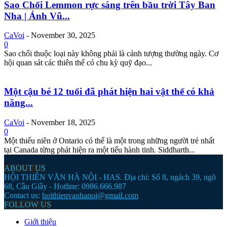
Sao Chổi Lemmon rực sáng trên bầu trời Tây Ban
Nha | Ảnh Vũ...
CaVoi
-
November 30, 2025
0
Sao chổi thuộc loại này không phải là cảnh tượng thường ngày. Cơ
hội quan sát các thiên thể có chu kỳ quỹ đạo...
Một cậu bé 12 tuổi đã phát hiện hai vật thể có khả
năng...
CaVoi
-
November 18, 2025
0
Một thiếu niên ở Ontario có thể là một trong những người trẻ nhất
tại Canada từng phát hiện ra một tiểu hành tinh. Siddharth...
ABOUT US
HỘI THIÊN VĂN HÀ NỘI - HAS. Địa chỉ: Số 8, ngách 39, ngõ
68, Cầu Giầy - Hotline: 0986.666.987
Contact us:
hoithienvanhanoi@gmail.com
FOLLOW US
Giới thiệu