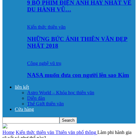
9 BỘ PHIM ĐIỆN ẢNH HAY NHẤT VỀ
DU HÀNH VŨ…
Kiến thức thiên văn
NHỮNG BỨC ẢNH THIÊN VĂN ĐẸP
NHẤT 2018
Công nghệ vũ trụ
NASA muốn đưa con người lên sao Kim
liên kết
Astro World – Khóa học thiên văn
Diễn đàn
Thế Giới thiên văn
Cửa hàng
Home
Kiến thức thiên văn
Thiên văn phổ thông
Làm phi hành gia
sẽ vất vả như thế nào?