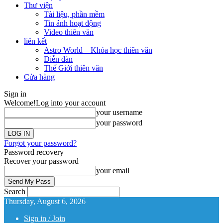
Thư viện
Tài liệu, phần mềm
Tin ảnh hoạt động
Video thiên văn
liên kết
Astro World – Khóa học thiên văn
Diễn đàn
Thế Giới thiên văn
Cửa hàng
Sign in
Welcome!
Log into your account
your username
your password
Forgot your password?
Password recovery
Recover your password
your email
Search
Thursday, August 6, 2026
Sign in / Join