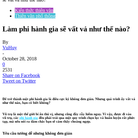
Kiến thức thiên văn
Thiên văn phổ thông
Làm phi hành gia sẽ vất vả như thế nào?
By
VuHuy
-
October 28, 2018
0
2531
Share on Facebook
Tweet on Twitter
Để trở thành một phi hành gia là điều cực kỳ không đơn giản. Nhưng quá trình ấy vất vả
như thế nào, bạn có biết không?
Vũ trụ là một thế giới bí ẩn thú vị, nhưng cũng đầy rẫy hiểm nguy. Vì vậy, được đi vào
vũ trụ, các
phi hành gia
đều phải trải qua một quy trình chọn lọc và huấn luyện rất phức
tạp, mà nếu nói ra dám chắc bạn sẽ cảm thấy choáng ngợp.
Yêu cầu tưởng dễ nhưng không đơn giản