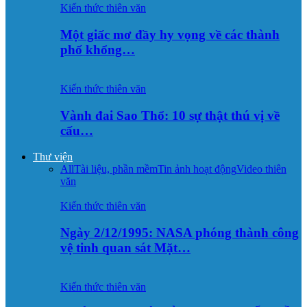
Kiến thức thiên văn
Một giấc mơ đầy hy vọng về các thành
phố khổng…
Kiến thức thiên văn
Vành đai Sao Thổ: 10 sự thật thú vị về
cấu…
Thư viện
All
Tài liệu, phần mềm
Tin ảnh hoạt động
Video thiên
văn
Kiến thức thiên văn
Ngày 2/12/1995: NASA phóng thành công
vệ tinh quan sát Mặt…
Kiến thức thiên văn