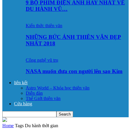
9 BỘ PHIM ĐIỆN ẢNH HAY NHẤT VỀ
DU HÀNH VŨ…
Kiến thức thiên văn
NHỮNG BỨC ẢNH THIÊN VĂN ĐẸP
NHẤT 2018
Công nghệ vũ trụ
NASA muốn đưa con người lên sao Kim
liên kết
Astro World – Khóa học thiên văn
Diễn đàn
Thế Giới thiên văn
Cửa hàng
Home
Tags
Du hành thời gian