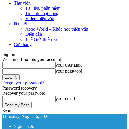
Thư viện
Tài liệu, phần mềm
Tin ảnh hoạt động
Video thiên văn
liên kết
Astro World – Khóa học thiên văn
Diễn đàn
Thế Giới thiên văn
Cửa hàng
Sign in
Welcome!
Log into your account
your username
your password
Forgot your password?
Password recovery
Recover your password
your email
Search
Thursday, August 6, 2026
Sign in / Join