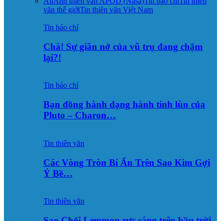
All
Ảnh thiên văn APOD (Nasa)
Tin báo chí
Tin thiên
văn thế giới
Tin thiên văn Việt Nam
Tin báo chí
Chà! Sự giãn nở của vũ trụ đang chậm
lại?!
Tin báo chí
Bạn đồng hành dạng hành tinh lùn của
Pluto – Charon…
Tin thiên văn
Các Vòng Tròn Bí Ẩn Trên Sao Kim Gợi
Ý Bề…
Tin thiên văn
Sao Chổi Lemmon rực sáng trên bầu trời