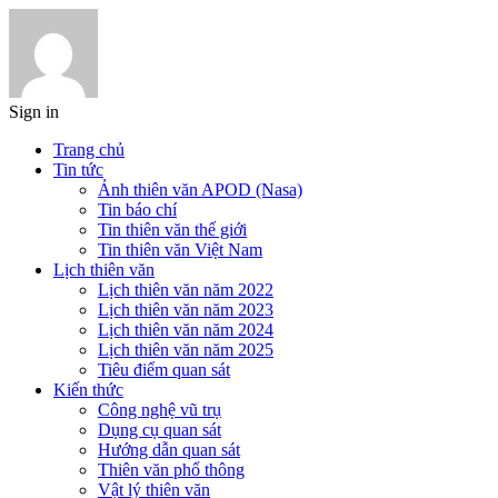
Sign in
Trang chủ
Tin tức
Ảnh thiên văn APOD (Nasa)
Tin báo chí
Tin thiên văn thế giới
Tin thiên văn Việt Nam
Lịch thiên văn
Lịch thiên văn năm 2022
Lịch thiên văn năm 2023
Lịch thiên văn năm 2024
Lịch thiên văn năm 2025
Tiêu điểm quan sát
Kiến thức
Công nghệ vũ trụ
Dụng cụ quan sát
Hướng dẫn quan sát
Thiên văn phổ thông
Vật lý thiên văn