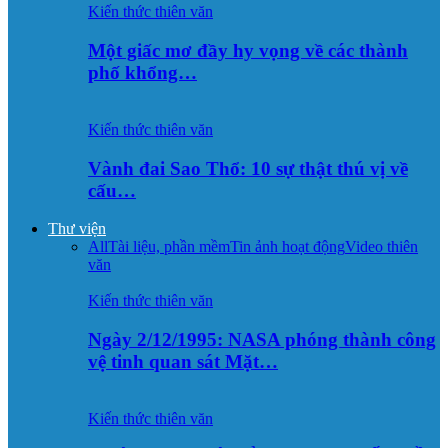
Kiến thức thiên văn
Một giấc mơ đầy hy vọng về các thành
phố khổng…
Kiến thức thiên văn
Vành đai Sao Thổ: 10 sự thật thú vị về
cấu…
Thư viện
All
Tài liệu, phần mềm
Tin ảnh hoạt động
Video thiên
văn
Kiến thức thiên văn
Ngày 2/12/1995: NASA phóng thành công
vệ tinh quan sát Mặt…
Kiến thức thiên văn