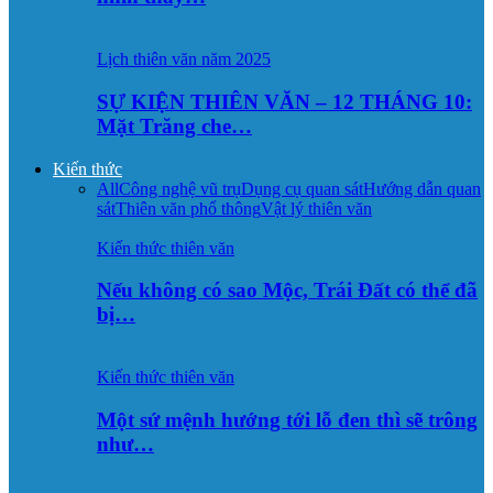
Lịch thiên văn năm 2025
SỰ KIỆN THIÊN VĂN – 12 THÁNG 10:
Mặt Trăng che…
Kiến thức
All
Công nghệ vũ trụ
Dụng cụ quan sát
Hướng dẫn quan
sát
Thiên văn phổ thông
Vật lý thiên văn
Kiến thức thiên văn
Nếu không có sao Mộc, Trái Đất có thể đã
bị…
Kiến thức thiên văn
Một sứ mệnh hướng tới lỗ đen thì sẽ trông
như…