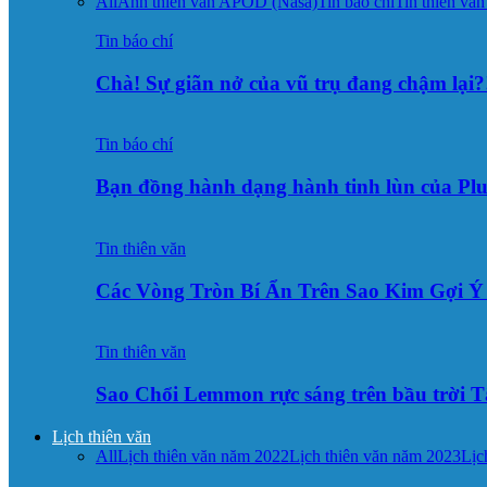
All
Ảnh thiên văn APOD (Nasa)
Tin báo chí
Tin thiên văn
Tin báo chí
Chà! Sự giãn nở của vũ trụ đang chậm lại?
Tin báo chí
Bạn đồng hành dạng hành tinh lùn của Pl
Tin thiên văn
Các Vòng Tròn Bí Ẩn Trên Sao Kim Gợi 
Tin thiên văn
Sao Chổi Lemmon rực sáng trên bầu trời
Lịch thiên văn
All
Lịch thiên văn năm 2022
Lịch thiên văn năm 2023
Lịc