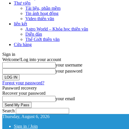
Thư viện
Tài liệu, phần mềm
Tin ảnh hoạt động
Video thiên văn
liên kết
Astro World – Khóa học thiên văn
Diễn đàn
Thế Giới thiên văn
Cửa hàng
Sign in
Welcome!
Log into your account
your username
your password
Forgot your password?
Password recovery
Recover your password
your email
Search
Thursday, August 6, 2026
Sign in / Join