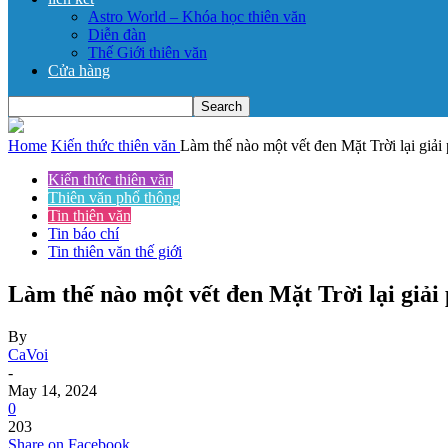
Astro World – Khóa học thiên văn
Diễn đàn
Thế Giới thiên văn
Cửa hàng
Home
Kiến thức thiên văn
Làm thế nào một vết đen Mặt Trời lại giải
Kiến thức thiên văn
Thiên văn phổ thông
Tin thiên văn
Tin báo chí
Tin thiên văn thế giới
Làm thế nào một vết đen Mặt Trời lại giải
By
CaVoi
-
May 14, 2024
0
203
Share on Facebook