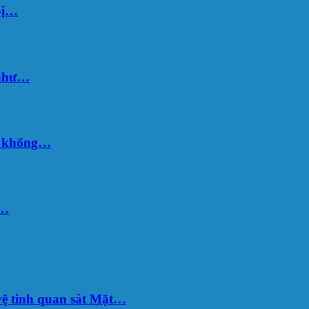
bị…
 như…
hố khổng…
u…
ệ tinh quan sát Mặt…