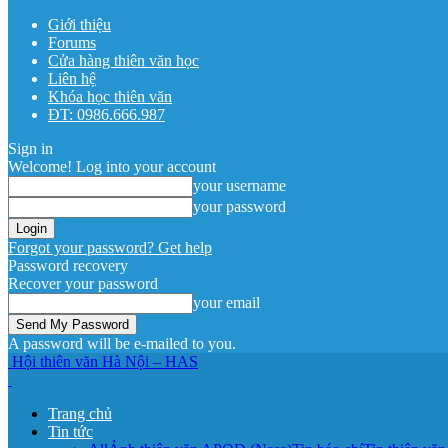
Giới thiệu
Forums
Cửa hàng thiên văn học
Liên hệ
Khóa học thiên văn
ĐT: 0986.666.987
Sign in
Welcome! Log into your account
your username
your password
Forgot your password? Get help
Password recovery
Recover your password
your email
A password will be e-mailed to you.
Hội thiên văn Hà Nội – HAS
Trang chủ
Tin tức