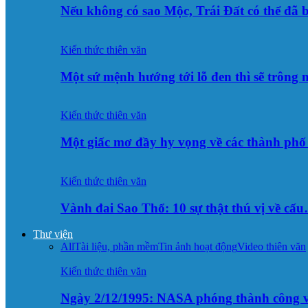
Nếu không có sao Mộc, Trái Đất có thể đã 
Kiến thức thiên văn
Một sứ mệnh hướng tới lỗ đen thì sẽ trông
Kiến thức thiên văn
Một giấc mơ đầy hy vọng về các thành p
Kiến thức thiên văn
Vành đai Sao Thổ: 10 sự thật thú vị về cấ
Thư viện
All
Tài liệu, phần mềm
Tin ảnh hoạt động
Video thiên văn
Kiến thức thiên văn
Ngày 2/12/1995: NASA phóng thành công v