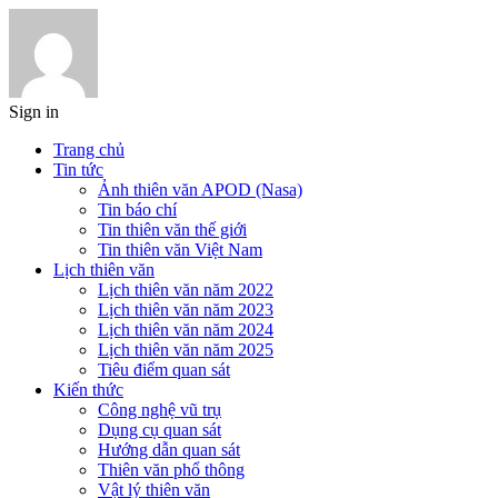
Sign in
Trang chủ
Tin tức
Ảnh thiên văn APOD (Nasa)
Tin báo chí
Tin thiên văn thế giới
Tin thiên văn Việt Nam
Lịch thiên văn
Lịch thiên văn năm 2022
Lịch thiên văn năm 2023
Lịch thiên văn năm 2024
Lịch thiên văn năm 2025
Tiêu điểm quan sát
Kiến thức
Công nghệ vũ trụ
Dụng cụ quan sát
Hướng dẫn quan sát
Thiên văn phổ thông
Vật lý thiên văn