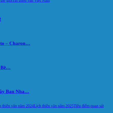
 thế giới
Tin thiên văn Việt Nam
!
uto – Charon…
Ý Bề…
 Tây Ban Nha…
h thiên văn năm 2024
Lịch thiên văn năm 2025
Tiêu điểm quan sát