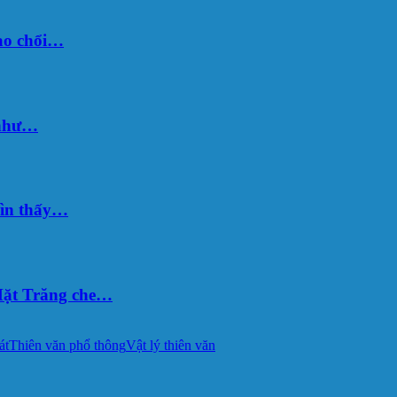
sao chổi…
 như…
hìn thấy…
ặt Trăng che…
át
Thiên văn phổ thông
Vật lý thiên văn