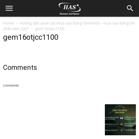
Home
Hướng dẫn quan sát mưa sao băng Geminids – mưa sao băng lớn
nhất năm 2021
gem16otjcc1100
gem16otjcc1100
Comments
comments