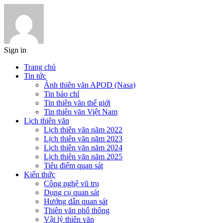
Sign in
Trang chủ
Tin tức
Ảnh thiên văn APOD (Nasa)
Tin báo chí
Tin thiên văn thế giới
Tin thiên văn Việt Nam
Lịch thiên văn
Lịch thiên văn năm 2022
Lịch thiên văn năm 2023
Lịch thiên văn năm 2024
Lịch thiên văn năm 2025
Tiêu điểm quan sát
Kiến thức
Công nghệ vũ trụ
Dụng cụ quan sát
Hướng dẫn quan sát
Thiên văn phổ thông
Vật lý thiên văn