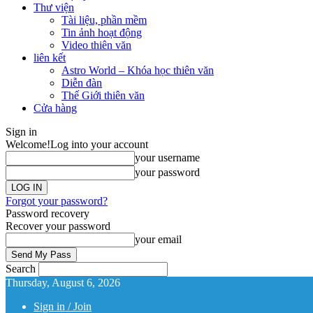
Thư viện
Tài liệu, phần mềm
Tin ảnh hoạt động
Video thiên văn
liên kết
Astro World – Khóa học thiên văn
Diễn đàn
Thế Giới thiên văn
Cửa hàng
Sign in
Welcome!
Log into your account
your username
your password
Forgot your password?
Password recovery
Recover your password
your email
Search
Thursday, August 6, 2026
Sign in / Join