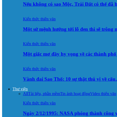
Nếu không có sao Mộc, Trái Đất có thể đã 
Kiến thức thiên văn
Một sứ mệnh hướng tới lỗ đen thì sẽ trông
Kiến thức thiên văn
Một giấc mơ đầy hy vọng về các thành p
Kiến thức thiên văn
Vành đai Sao Thổ: 10 sự thật thú vị về cấ
Thư viện
All
Tài liệu, phần mềm
Tin ảnh hoạt động
Video thiên văn
Kiến thức thiên văn
Ngày 2/12/1995: NASA phóng thành công v