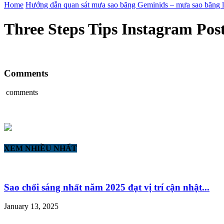
Home
Hướng dẫn quan sát mưa sao băng Geminids – mưa sao băng 
Three Steps Tips Instagram Pos
Comments
comments
XEM NHIỀU NHẤT
Sao chổi sáng nhất năm 2025 đạt vị trí cận nhật...
January 13, 2025