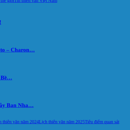
 thế giới
Tin thiên văn Việt Nam
!
uto – Charon…
Ý Bề…
 Tây Ban Nha…
h thiên văn năm 2024
Lịch thiên văn năm 2025
Tiêu điểm quan sát