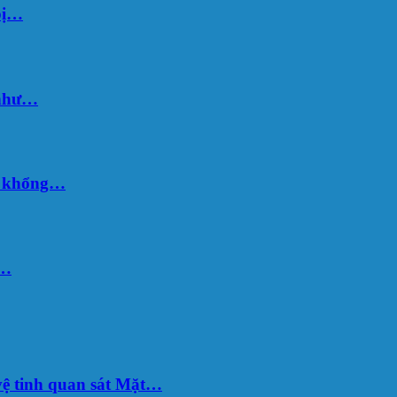
bị…
 như…
hố khổng…
u…
ệ tinh quan sát Mặt…