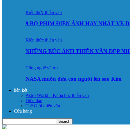
Kiến thức thiên văn
9 BỘ PHIM ĐIỆN ẢNH HAY NHẤT VỀ 
Kiến thức thiên văn
NHỮNG BỨC ẢNH THIÊN VĂN ĐẸP NH
Công nghệ vũ trụ
NASA muốn đưa con người lên sao Kim
liên kết
Astro World – Khóa học thiên văn
Diễn đàn
Thế Giới thiên văn
Cửa hàng