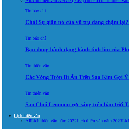
All
Ảnh thiên văn APOD (Nasa)
Tin báo chí
Tin thiên văn
Tin báo chí
Chà! Sự giãn nở của vũ trụ đang chậm lại?
Tin báo chí
Bạn đồng hành dạng hành tinh lùn của Pl
Tin thiên văn
Các Vòng Tròn Bí Ẩn Trên Sao Kim Gợi 
Tin thiên văn
Sao Chổi Lemmon rực sáng trên bầu trời
Lịch thiên văn
All
Lịch thiên văn năm 2022
Lịch thiên văn năm 2023
Lịc