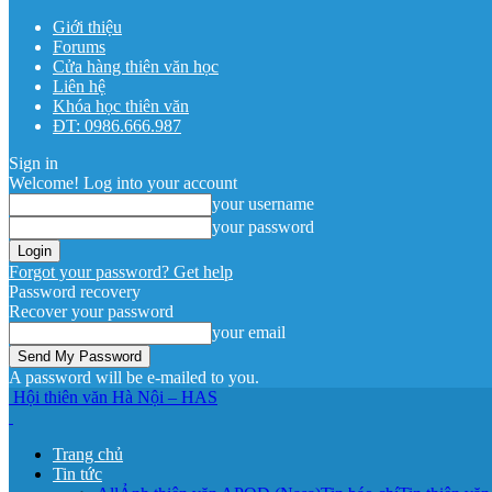
Giới thiệu
Forums
Cửa hàng thiên văn học
Liên hệ
Khóa học thiên văn
ĐT: 0986.666.987
Sign in
Welcome! Log into your account
your username
your password
Forgot your password? Get help
Password recovery
Recover your password
your email
A password will be e-mailed to you.
Hội thiên văn Hà Nội – HAS
Trang chủ
Tin tức