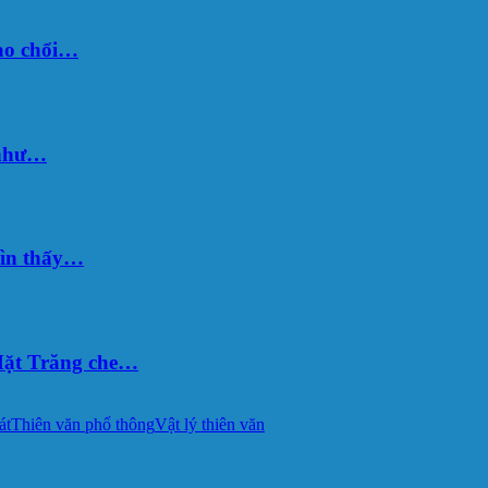
sao chổi…
 như…
hìn thấy…
ặt Trăng che…
át
Thiên văn phổ thông
Vật lý thiên văn