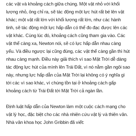
các vật và khoảng cách giữa chúng. Một vật nhỏ với khối
lượng nhỏ, ông chỉ ra, sẽ tác động một lực hút rất bé lên vật
khác; một vật rất lớn với khối lượng rất lớn, như các hành
tinh, sẽ tác động một lực hấp dẫn có thể đo đạc được lên các
vật khác. Cùng lúc đó, khoảng cách cũng tham gia vào. Các
vật thể càng xa, Newton nói, sẽ có lực hấp dẫn nhau càng
yếu. Và điều ngược lại cũng đúng, các vật thể càng gần thì hút
nhau càng mạnh. Điều này giải thích vì sao Mặt Trời dễ dàng
tác động lực hút của mình lên Trái Đất, vì nó nằm gần ngôi sao
này, nhưng lực hấp dẫn của Mặt Trời lại không có ý nghĩa gì
tới các vì sao khác, vì chúng tồn tại ở khoảng cách gấp
khoảng cách từ Trái Đất tới Mặt Trời cả ngàn lần.
Định luật hấp dẫn của Newton làm một cuộc cách mạng cho
vật lý học, đặc biệt cho các nhà nhiên cứu vật lý và thiên văn.
Nhà văn khoa học John Gribbin đã viết: