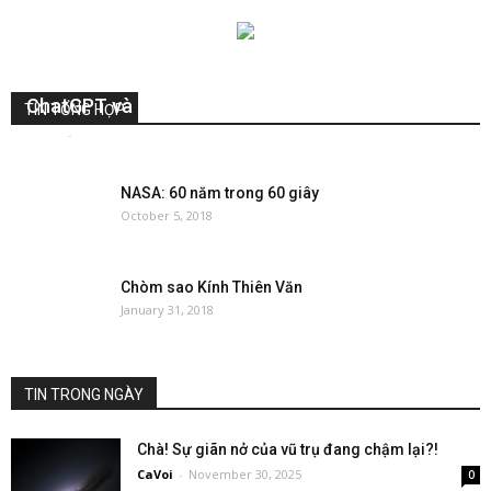
ChatGPT và Thiên văn học
TIN TỔNG HỢP
CaVoi
-
October 20, 2023
0
NASA: 60 năm trong 60 giây
October 5, 2018
Chòm sao Kính Thiên Văn
January 31, 2018
TIN TRONG NGÀY
Chà! Sự giãn nở của vũ trụ đang chậm lại?!
CaVoi
-
November 30, 2025
0