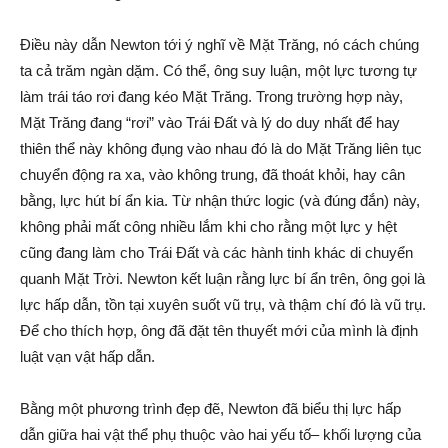
Điều này dẫn Newton tới ý nghĩ về Mặt Trăng, nó cách chúng
ta cả trăm ngàn dặm. Có thể, ông suy luận, một lực tương tự
làm trái táo rơi đang kéo Mặt Trăng. Trong trường hợp này,
Mặt Trăng đang “rơi” vào Trái Đất và lý do duy nhất để hay
thiên thể này không đụng vào nhau đó là do Mặt Trăng liên tục
chuyển động ra xa, vào không trung, đã thoát khỏi, hay cân
bằng, lực hút bí ẩn kia. Từ nhận thức logic (và đúng đắn) này,
không phải mất công nhiều lắm khi cho rằng một lực y hệt
cũng đang làm cho Trái Đất và các hành tinh khác di chuyển
quanh Mặt Trời. Newton kết luận rằng lực bí ẩn trên, ông gọi là
lực hấp dẫn, tồn tại xuyên suốt vũ trụ, và thậm chí đó là vũ trụ.
Để cho thích hợp, ông đã đặt tên thuyết mới của mình là định
luật vạn vật hấp dẫn.
Bằng một phương trình đẹp đẽ, Newton đã biểu thị lực hấp
dẫn giữa hai vật thể phụ thuộc vào hai yếu tố– khối lượng của