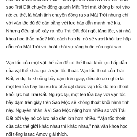
sao Trái Đất chuyển động quanh Mặt Trời mà không bị rơi vào
nó; cụ thể, là hành tinh chuyển động ra xa Mặt Trời nhưng chỉ
với vận tốc đủ để cân bằng với lực hấp dẫn mạnh mẽ kia.
Nhưng điều gì sẽ xảy ra nếu Trái Đất đột ngột tăng tốc, vài nhà
khoa học thắc mắc? Một cách hợp lý, nó sẽ vượt khỏi lực hấp
dẫn của Mặt Trời và thoát khỏi sự ràng buộc của ngôi sao.
Vận tốc của một vật thể cần để có thể thoát khỏi lực hấp dẫn
của vật thể khác gọi là vận tốc thoát. Vận tốc thoát của Trái
Đất, ví dụ, là khoảng bảy dặm trên giây, điều đó có nghĩa là
một tên lửa hay tàu vũ trụ phải đạt được vận tốc đó mới thoát
khỏi lực hút Trái Đất. Ngược lại, một tên lửa bay với vận tốc
bảy dặm trên giây trên Sao Mộc sẽ không thoát khỏi hành tinh
này. Nguyên nhân là vì Sao Mộc nặng hơn nhiều so với Trái
Đất bởi vậy nó có lực hấp dẫn lớn hơn nhiều. “Vận tốc thoát
của các thế giới khác nhau thì khác nhau,” nhà văn khoa học
nổi tiếng Issac Amov giải thích.