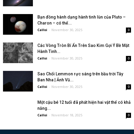
Bạn đồng hành dạng hành tinh lùn của Pluto –
Charon – có thể...
CaVoi
-
November 30, 2025
0
Các Vòng Tròn Bí Ẩn Trên Sao Kim Gợi Ý Bề Mặt
Hành Tinh...
CaVoi
-
November 30, 2025
0
Sao Chổi Lemmon rực sáng trên bầu trời Tây
Ban Nha | Ảnh Vũ...
CaVoi
-
November 30, 2025
0
Một cậu bé 12 tuổi đã phát hiện hai vật thể có khả
năng...
CaVoi
-
November 18, 2025
0