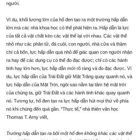
người.
Ví dụ, khối lượng lớn của hố đen tạo ra một trường hấp dẫn
lớn mà các nhà khoa học có thể phát hiện ra. Hấp dẫn là lực
của tất cả vật chất kéo các vật thể lại với nhau. Các vật thể
nhỏ như các phân tử, đá cuội, con người, nhà cửa và thậm
chí cả bốn, lực hấp dẫn quá nhỏ để giác quan con người nhận
ra hay để các dụng cụ có thể đo đạc được; chỉ có các hành
tinh hay lớn hơn, lực hấp dẫn mới rõ ràng và đo đạc được. Ví
dụ, lực hấp dẫn của Trái Đất giữ Mặt Trăng quay quanh nó, và
lực hấp dẫn của Mặt Trời, ngôi sao nằm tại tâm hệ mặt trời
của chúng ta, giữ Trái Đất và các hành tinh khác quay quanh
nó. Tương tự, hố đen tạo ra lực hấp dẫn hút mọi thứ về phía
nó khi chúng đến quá gần. “Thực tế,” nhà thiên văn học
Thomas T. Arny viết,
Trường hấp dẫn tạo ra bởi một hố đen không khác các vật thể