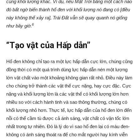
cùng khối lượng khác. Ví dụ, nếu Mặt Trời bằng một cách nào
đó bất ngờ biến thành hố đen với khối lượng nó đang có [điều
này không thể xảy ra], Trái Đất vẫn sẽ quay quanh nó giống
6
như bây giờ.
“Tạo vật của Hấp dẫn”
Hố đen không chỉ tạo ra một lực hấp dẫn cực lớn, chúng cũng
đồng thời có một quá trình dùng lực hấp dẫn nén một lượng
lớn vật chất vào một khoảng không gian rất nhỏ. Điều này làm
cho chúng trở thành các vật thể cực nặng, hay cực đặc. Cực
nặng và khối lượng lớn là các vật thể có khối lượng lớn hơn
nhiều so với cách hành tinh và sao thông thường, chúng có
khổi lượng nhỏ hơn. Thực tế, lực hấp dẫn của hố đen lớn đến
nỗi có thể cầm tù được cả ánh sáng, vật chất có vận tốc lớn
nhất trong tự nhiên. Đó là lý do vì sao hố đen lại có màu đen-
không có ánh sáng thoát ra để cho mắt người hay kính viễn