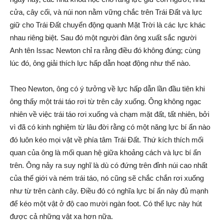
cửa, cây cối, và núi non nằm vững chắc trên Trái Đất và lực
giữ cho Trái Đất chuyển động quanh Mặt Trời là các lực khác
nhau riêng biệt. Sau đó một người đàn ông xuất sắc người
Anh tên Issac Newton chỉ ra rằng điều đó không đúng; cùng
lúc đó, ông giải thích lực hấp dẫn hoạt động như thế nào.
Theo Newton, ông có ý tưởng về lực hấp dẫn lần đầu tiên khi
ông thấy một trái táo rơi từ trên cây xuống. Ông không ngạc
nhiên về việc trái táo rơi xuống và chạm mặt đất, tất nhiên, bởi
vì đã có kinh nghiệm từ lâu đời rằng có một năng lực bí ẩn nào
đó luôn kéo mọi vật về phía tâm Trái Đất. Thứ kích thích mối
quan của ông là mối quan hệ giữa khoảng cách và lực bí ẩn
trên. Ông nảy ra suy nghĩ là dù có đứng trên đỉnh núi cao nhất
của thế giới và ném trái táo, nó cũng sẽ chắc chắn rơi xuống
như từ trên cành cây. Điều đó có nghĩa lực bí ẩn này đủ mạnh
để kéo một vật ở độ cao mười ngàn foot. Có thể lực này hút
được cả những vật xa hơn nữa.