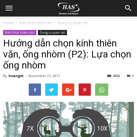
Home
Kiến thức thiên văn
Dụng cụ quan sát
Kiến thức thiên văn
Dụng cụ quan sát
Hướng dẫn chọn kính thiên
văn, ống nhòm (P2): Lựa chọn
ống nhòm
By
hoangvt
-
November 27, 2017
4452
0