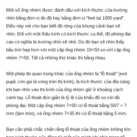
Một số ống nhòm được đánh dấu với kích thước của trường
nhìn bằng đơn vị đo độ hay bằng đơn vị “feet tại 1000 yard”.
Điều này nói cho bạn biết độ rộng của khung cảnh bạn sẽ
nhìn. Đối với một thấu kính có kích thước cụ thể, độ phóng đại
cao có nghĩa là trường nhìn sẽ nhỏ. Do đó bạn sẽ nhìn thấy
bầu trời hẹp hơn với một cặp ống nhòm 10×50 so với cặp ống
nhòm 7×50. Tất cả những thứ khác thì bằng nhau.
Một phép đo quan trọng khác của ống nhòm là “lỗ thoát” (exit
pupil, còn gọi là vòng tròn thị kính), là kích thước của đĩa sáng
khi bạn nhìn vào thị kính của ống nhòm giữ ở khoảng cách
cánh tay. Lỗ thoát đơn giản là tỷ lệ của khẩu độ so với độ
phóng đại. Một cặp ống nhòm 7×50 có lỗ thoát bằng 50/7 = 7
mm (làm tròn), và ống nhòm 7×35 thì có lỗ thoát bằng 5 mm.
Bạn cần phải chắc chắn rằng lỗ thoát của ống nhòm không lớn