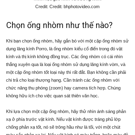
Credit: Credit: bhphotovideo.com
Chọn ống nhòm như thế nào?
Khi bạn chọn ống nhòm, hãy gắn bó với một cặp ống nhòm sử
dụng lăng kính Porro, là ống nhòm kiểu cổ điển trong đó vật
kính và thị kính không đồng trục. Các ống nhòm có cái nhìn
thẳng xuyên qua là loại ống nhòm sử dụng lăng kính vòm, và
một cặp ống nhòm tốt loại này thì rất đắt. Bạn không cần phải
chi trả cho loại thượng hạng. Cần tránh các ống nhòm với
chức năng thu phóng (zoom) hay camera tích hợp. Chúng
không hữu ích cho việc quan sát thiên văn học.
Khi lựa chọn một cặp ống nhòm, hãy thử nhìn ánh sáng phản
xạ ở phía trước vật kính. Nếu vật kính được tráng phủ lớp
chống phản xạ tốt, nó sẽ trông hầu như là tối, với một chút
màu sắc phản xạ lại. Nếu vật kính có màu trắng, hoặc màu đỏ