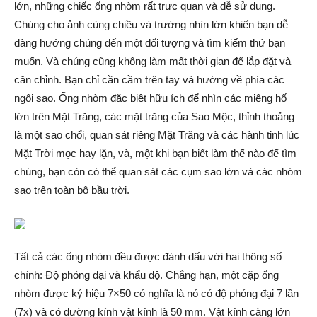
lớn, những chiếc ống nhòm rất trực quan và dễ sử dụng.
Chúng cho ảnh cùng chiều và trường nhìn lớn khiến bạn dễ
dàng hướng chúng đến một đối tượng và tìm kiếm thứ bạn
muốn. Và chúng cũng không làm mất thời gian để lắp đặt và
căn chỉnh. Bạn chỉ cần cầm trên tay và hướng về phía các
ngôi sao. Ống nhòm đặc biệt hữu ích để nhìn các miệng hố
lớn trên Mặt Trăng, các mặt trăng của Sao Mộc, thỉnh thoảng
là một sao chổi, quan sát riêng Mặt Trăng và các hành tinh lúc
Mặt Trời mọc hay lặn, và, một khi bạn biết làm thế nào để tìm
chúng, bạn còn có thể quan sát các cụm sao lớn và các nhóm
sao trên toàn bộ bầu trời.
Tất cả các ống nhòm đều được đánh dấu với hai thông số
chính: Độ phóng đại và khẩu độ. Chẳng hạn, một cặp ống
nhòm được ký hiệu 7×50 có nghĩa là nó có độ phóng đại 7 lần
(7x) và có đường kính vật kính là 50 mm. Vật kính càng lớn