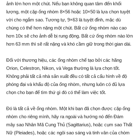
ảnh lớn hơn một chút. Nếu bạn không quan tâm đến khối
lượng, một cặp ống nhòm 8×56 hoặc 10×50 là lựa chọn tuyệt
vời cho ngắm sao. Tương tự, 9×63 là tuyệt đỉnh, mặc dù
chúng có thể hơn nặng một chút. Bất cứ ống nhòm nào cao
hơn 10x sẽ cho ảnh dễ bị rung động. Bất cứ ống nhòm nào lớn
hơn 63 mm thì sẽ rất nặng và khó cầm giữ trong thời gian dài.
Đối với thương hiệu, các ống nhòm chế tạo bởi các hãng
Orion, Celestron, Nikon, và Vega thường là lựa chọn tốt.
Không phải tất cả nhà sản xuất đều có tất cả cấu hình về độ
phóng đại và khẩu độ của ống nhòm, nhưng luôn có đủ lựa
chọn cho bạn để tìm thứ gì đó có thể làm việc tốt.
Đó là tất cả về ống nhòm. Một khi bạn đã chọn được cặp ống
nhòm cho riêng mình, hãy ra ngoài và hướng nó đến Đám
mây sao Nhân Mã Cung Thủ (Sagittarius), hoặc cụm sao Thất
Nữ (Pleiades), hoặc các ngôi sao sáng và tinh vân của chòm