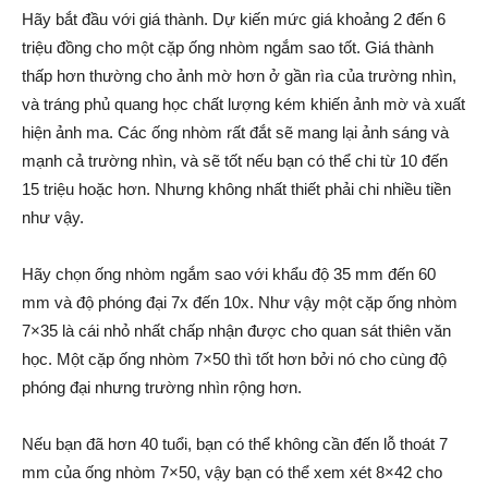
Hãy bắt đầu với giá thành. Dự kiến mức giá khoảng 2 đến 6
triệu đồng cho một cặp ống nhòm ngắm sao tốt. Giá thành
thấp hơn thường cho ảnh mờ hơn ở gần rìa của trường nhìn,
và tráng phủ quang học chất lượng kém khiến ảnh mờ và xuất
hiện ảnh ma. Các ống nhòm rất đắt sẽ mang lại ảnh sáng và
mạnh cả trường nhìn, và sẽ tốt nếu bạn có thể chi từ 10 đến
15 triệu hoặc hơn. Nhưng không nhất thiết phải chi nhiều tiền
như vậy.
Hãy chọn ống nhòm ngắm sao với khẩu độ 35 mm đến 60
mm và độ phóng đại 7x đến 10x. Như vậy một cặp ống nhòm
7×35 là cái nhỏ nhất chấp nhận được cho quan sát thiên văn
học. Một cặp ống nhòm 7×50 thì tốt hơn bởi nó cho cùng độ
phóng đại nhưng trường nhìn rộng hơn.
Nếu bạn đã hơn 40 tuổi, bạn có thể không cần đến lỗ thoát 7
mm của ống nhòm 7×50, vậy bạn có thể xem xét 8×42 cho