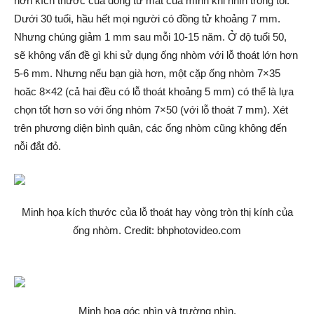
hơn kích thước của đồng tử mắt của mình khi nhìn trong tối.
Dưới 30 tuổi, hầu hết mọi người có đồng tử khoảng 7 mm.
Nhưng chúng giảm 1 mm sau mỗi 10-15 năm. Ở độ tuổi 50,
sẽ không vấn đề gì khi sử dụng ống nhòm với lỗ thoát lớn hơn
5-6 mm. Nhưng nếu bạn già hơn, một cặp ống nhòm 7×35
hoăc 8×42 (cả hai đều có lỗ thoát khoảng 5 mm) có thể là lựa
chọn tốt hơn so với ống nhòm 7×50 (với lỗ thoát 7 mm). Xét
trên phương diện bình quân, các ống nhòm cũng không đến
nỗi đắt đỏ.
Minh họa kích thước của lỗ thoát hay vòng tròn thị kính của
ống nhòm. Credit: bhphotovideo.com
Minh họa góc nhìn và trường nhìn.