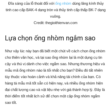
Đĩa sáng của lỗ thoát đối với
ống nhòm
dùng lăng kính thủy
tinh cao cấp BAK-4 dạng tròn và thủy tinh cấp thấp BK-7 dạng
vuông.
Credit: thegioithienvan.com
Lựa chọn ống nhòm ngắm sao
Như vậy lúc này bạn đã biết một chút về cách chọn ống nhòm
cho thiên văn học, và tại sao ống nhòm lại là một dụng cụ tin
cậy và thú vị dành cho việc ngắm sao. Nhưng thương hiệu và
mẫu mã ống nhòm nào là tối nhất cho bạn? Điều đó tất nhiên
tùy thuộc vào hoàn cảnh và khả năng tài chính của bạn. Có
hàng tá mẫu mã tốt sẵn có hiện nay, và nhiều ống nhòm hiện
đại chất lượng cao và vật liệu nhẹ với giá thành hợp lý. Đây là
thời điểm tốt nhất lịch sử để chọn một cặp ống nhòm ngắm
sao tốt.