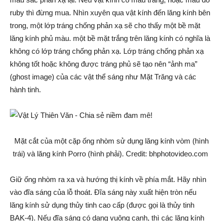
ruby thì đừng mua. Nhìn xuyên qua vật kính đến lăng kính bên
trong, một lớp tráng chống phản xạ sẽ cho thấy một bề mặt
lăng kính phủ màu. một bề mặt trắng trên lăng kính có nghĩa là
không có lớp tráng chống phản xạ. Lớp tráng chống phản xạ
không tốt hoặc không được tráng phủ sẽ tạo nên “ảnh ma”
(ghost image) của các vật thể sáng như Mặt Trăng và các
hành tinh.
Mặt cắt của một cặp ống nhòm sử dụng lăng kính vòm (hình
trái) và lăng kính Porro (hình phải). Credit: bhphotovideo.com
Giữ ống nhòm ra xa và hướng thị kính về phía mắt. Hãy nhìn
vào đĩa sáng của lỗ thoát. Đĩa sáng này xuất hiện tròn nếu
lăng kính sử dụng thủy tinh cao cấp (được gọi là thủy tinh
BAK-4). Nếu đĩa sáng có dạng vuông cạnh, thì các lăng kính