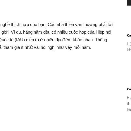
t nghề thích hợp cho bạn. Các nhà thiên văn thường phải tới
ế giới. Ví dụ, hằng năm đều có nhiều cuộc họp của Hiệp hội
Ca
uốc tế (IAU) diễn ra ở nhiều địa điểm khác nhau. Thông
Li
 tham gia ít nhất vài hội nghị như vậy mỗi năm.
kh
Ca
Ha
th
lớ