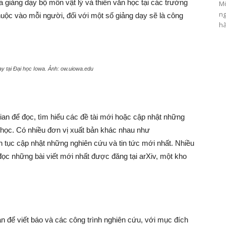
 giảng dạy bộ môn vật lý và thiên văn học tại các trường
Mộ
ng
huộc vào mỗi người, đối với một số giảng dạy sẽ là công
hà
dạy tại Đại học Iowa. Ảnh: ow.uiowa.edu
ian để đọc, tìm hiểu các đề tài mới hoặc cập nhật những
n học. Có nhiều đơn vị xuất bản khác nhau như
ên tục cập nhật những nghiên cứu và tin tức mới nhất. Nhiều
đọc những bài viết mới nhất được đăng tại arXiv, một kho
an để viết báo và các công trình nghiên cứu, với mục đích