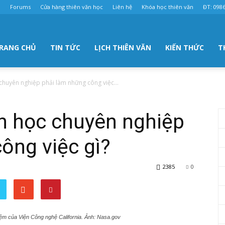
u
Forums
Cửa hàng thiên văn học
Liên hệ
Khóa học thiên văn
ĐT: 0986
RANG CHỦ
TIN TỨC
LỊCH THIÊN VĂN
KIẾN THỨC
T
chuyên nghiệp phải làm những công việc...
n học chuyên nghiệp
ông việc gì?
2385
0
iệm của Viện Công nghệ California. Ảnh: Nasa.gov