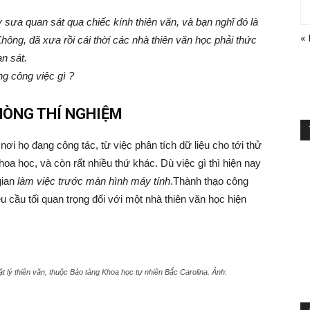
sưa quan sát qua chiếc kính thiên văn, và bạn nghĩ đó là
«
hông, đã xưa rồi cái thời các nhà thiên văn học phải thức
n sát.
ng công việc gì ?
HÒNG THÍ NGHIỆM
nơi họ đang công tác, từ việc phân tích dữ liệu cho tới thử
hoa học, và còn rất nhiều thứ khác. Dù việc gì thì hiện nay
gian
làm việc trước màn hình máy tính
.Thành thạo công
êu cầu tối quan trọng đối với một nhà thiên văn học hiện
t lý thiên văn, thuộc Bảo tàng Khoa học tự nhiên Bắc Carolina. Ảnh: