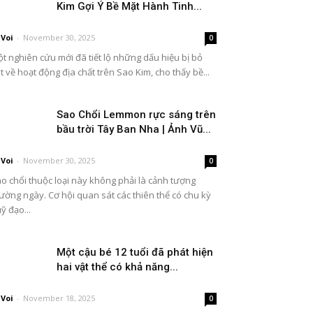
Kim Gợi Ý Bề Mặt Hành Tinh...
Voi
-
November 30, 2025
0
t nghiên cứu mới đã tiết lộ những dấu hiệu bị bỏ
t về hoạt động địa chất trên Sao Kim, cho thấy bề...
Sao Chổi Lemmon rực sáng trên
bầu trời Tây Ban Nha | Ảnh Vũ...
Voi
-
November 30, 2025
0
o chổi thuộc loại này không phải là cảnh tượng
ường ngày. Cơ hội quan sát các thiên thể có chu kỳ
ỹ đạo...
Một cậu bé 12 tuổi đã phát hiện
hai vật thể có khả năng...
Voi
-
November 18, 2025
0