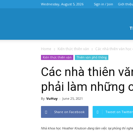
Wednesday, August 5, 2026
Sign in / Join
Giới thiệ
Hội
T
Home
Kiến thức thiên văn
Các nhà thiên văn học 
thiên
Kiến thức thiên văn
Thiên văn phổ thông
Các nhà thiên vă
phải làm những c
văn
By
VuHuy
-
June 25, 2021
Share on Facebook
Tweet on Twitter
Hà
Nhà khoa học Heather Knutson đang làm việc tại phòng thí ngh