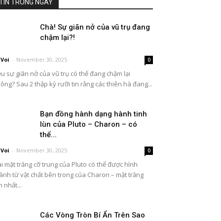
TIN TRONG NGÀY
Chà! Sự giãn nở của vũ trụ đang
chậm lại?!
Voi
-
November 30, 2025
0
ệu sự giãn nở của vũ trụ có thể đang chậm lại
ông? Sau 2 thập kỷ rưỡi tin rằng các thiên hà đang...
Bạn đồng hành dạng hành tinh
lùn của Pluto – Charon – có
thể...
Voi
-
November 30, 2025
0
i mặt trăng cỡ trung của Pluto có thể được hình
ành từ vật chất bên trong của Charon – mặt trăng
n nhất...
Các Vòng Tròn Bí Ẩn Trên Sao