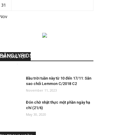
31
 Nov
CHÀO ĐÓN MƯA SAO BĂNG MÙA
XUÂN ĐẦU TIÊN 2021 – MƯA SAO
BĂNG LYRIDS
TIN TỔNG HỢP
DieuAnh
-
April 12, 2021
0
Bầu trời tuần này từ 10 đến 17/11: Săn
sao chổi Lemmon C/2018 C2
November 11, 2023
Đón chờ nhật thực một phần ngày hạ
chí (21/6)
May 30, 2020