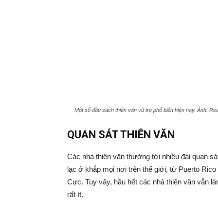
Một số đầu sách thiên văn vũ trụ phổ biến hiện nay. Ảnh: Rea
QUAN SÁT THIÊN VĂN
Các nhà thiên văn thường tới nhiều đài quan s
lạc ở khắp mọi nơi trên thế giới, từ Puerto Ri
Cực. Tuy vậy, hầu hết các nhà thiên văn vẫn làm
rất ít.