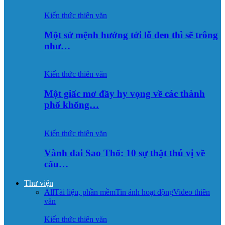
Kiến thức thiên văn
Một sứ mệnh hướng tới lỗ đen thì sẽ trông
như…
Kiến thức thiên văn
Một giấc mơ đầy hy vọng về các thành
phố khổng…
Kiến thức thiên văn
Vành đai Sao Thổ: 10 sự thật thú vị về
cấu…
Thư viện
All
Tài liệu, phần mềm
Tin ảnh hoạt động
Video thiên
văn
Kiến thức thiên văn