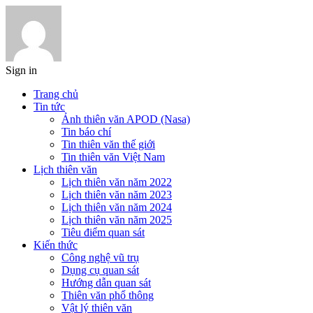
Sign in
Trang chủ
Tin tức
Ảnh thiên văn APOD (Nasa)
Tin báo chí
Tin thiên văn thế giới
Tin thiên văn Việt Nam
Lịch thiên văn
Lịch thiên văn năm 2022
Lịch thiên văn năm 2023
Lịch thiên văn năm 2024
Lịch thiên văn năm 2025
Tiêu điểm quan sát
Kiến thức
Công nghệ vũ trụ
Dụng cụ quan sát
Hướng dẫn quan sát
Thiên văn phổ thông
Vật lý thiên văn