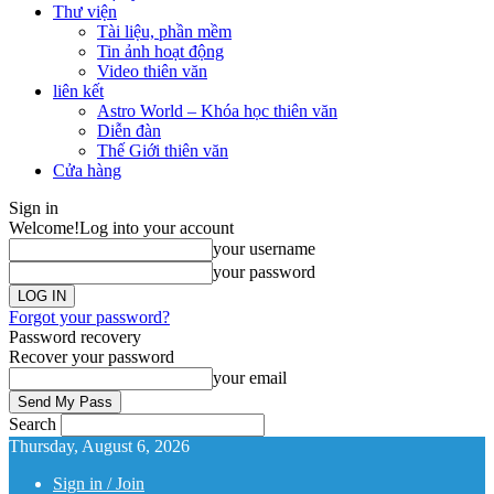
Thư viện
Tài liệu, phần mềm
Tin ảnh hoạt động
Video thiên văn
liên kết
Astro World – Khóa học thiên văn
Diễn đàn
Thế Giới thiên văn
Cửa hàng
Sign in
Welcome!
Log into your account
your username
your password
Forgot your password?
Password recovery
Recover your password
your email
Search
Thursday, August 6, 2026
Sign in / Join