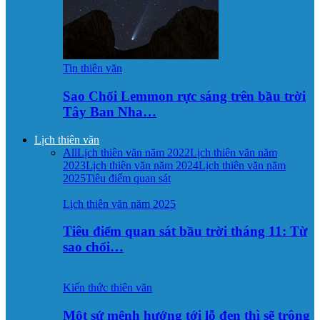
Tin thiên văn
Sao Chổi Lemmon rực sáng trên bầu trời
Tây Ban Nha…
Lịch thiên văn
All
Lịch thiên văn năm 2022
Lịch thiên văn năm
2023
Lịch thiên văn năm 2024
Lịch thiên văn năm
2025
Tiêu điểm quan sát
Lịch thiên văn năm 2025
Tiêu điểm quan sát bầu trời tháng 11: Từ
sao chổi…
Kiến thức thiên văn
Một sứ mệnh hướng tới lỗ đen thì sẽ trông