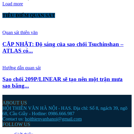
Load more
TIÊU ĐIỂM QUAN SÁT
Quan sát thiên văn
CẬP NHẬT: Độ sáng của sao chổi Tsuchinshan –
ATLAS có...
Hướng dẫn quan sát
Sao chổi 209P/LINEAR sẽ tạo nên một trận mưa
sao băng...
ABOUT US
HỘI THIÊN VĂN HÀ NỘI - HAS. Địa chỉ: Số 8, ngách 39, ngõ
68, Cầu Giầy - Hotline: 0986.666.987
Contact us:
hoithienvanhanoi@gmail.com
FOLLOW US