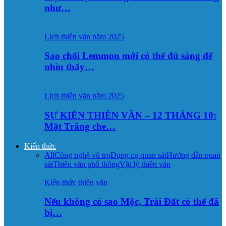
như…
Lịch thiên văn năm 2025
Sao chổi Lemmon mới có thể đủ sáng để
nhìn thấy…
Lịch thiên văn năm 2025
SỰ KIỆN THIÊN VĂN – 12 THÁNG 10:
Mặt Trăng che…
Kiến thức
All
Công nghệ vũ trụ
Dụng cụ quan sát
Hướng dẫn quan
sát
Thiên văn phổ thông
Vật lý thiên văn
Kiến thức thiên văn
Nếu không có sao Mộc, Trái Đất có thể đã
bị…