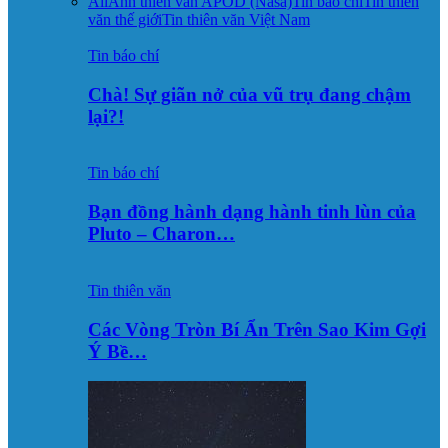
All
Ảnh thiên văn APOD (Nasa)
Tin báo chí
Tin thiên
văn thế giới
Tin thiên văn Việt Nam
Tin báo chí
Chà! Sự giãn nở của vũ trụ đang chậm
lại?!
Tin báo chí
Bạn đồng hành dạng hành tinh lùn của
Pluto – Charon…
Tin thiên văn
Các Vòng Tròn Bí Ẩn Trên Sao Kim Gợi
Ý Bề…