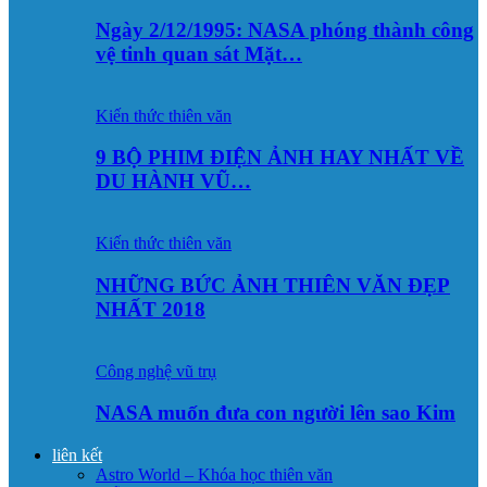
Ngày 2/12/1995: NASA phóng thành công
vệ tinh quan sát Mặt…
Kiến thức thiên văn
9 BỘ PHIM ĐIỆN ẢNH HAY NHẤT VỀ
DU HÀNH VŨ…
Kiến thức thiên văn
NHỮNG BỨC ẢNH THIÊN VĂN ĐẸP
NHẤT 2018
Công nghệ vũ trụ
NASA muốn đưa con người lên sao Kim
liên kết
Astro World – Khóa học thiên văn