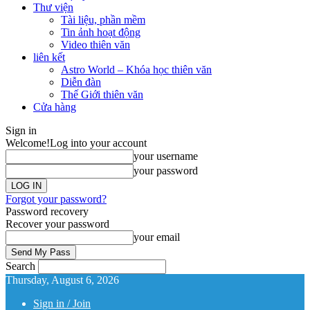
Thư viện
Tài liệu, phần mềm
Tin ảnh hoạt động
Video thiên văn
liên kết
Astro World – Khóa học thiên văn
Diễn đàn
Thế Giới thiên văn
Cửa hàng
Sign in
Welcome!
Log into your account
your username
your password
Forgot your password?
Password recovery
Recover your password
your email
Search
Thursday, August 6, 2026
Sign in / Join