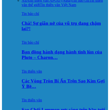
All
Ảnh thiên văn APOD (Nasa)
Tin báo chí
Tin thiên
văn thế giới
Tin thiên văn Việt Nam
Tin báo chí
Chà! Sự giãn nở của vũ trụ đang chậm
lại?!
Tin báo chí
Bạn đồng hành dạng hành tinh lùn của
Pluto – Charon…
Tin thiên văn
Các Vòng Tròn Bí Ẩn Trên Sao Kim Gợi
Ý Bề…
Tin thiên văn
Sao Chổi Lemmon rực sáng trên bầu trời