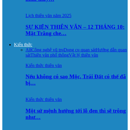
Lịch thiên văn năm 2025
SỰ KIỆN THIÊN VĂN – 12 THÁNG 10:
Mặt Trăng che…
Kiến thức
All
Công nghệ vũ trụ
Dụng cụ quan sát
Hướng dẫn quan
sát
Thiên văn phổ thông
Vật lý thiên văn
Kiến thức thiên văn
Nếu không có sao Mộc, Trái Đất có thể đã
bị…
Kiến thức thiên văn
Một sứ mệnh hướng tới lỗ đen thì sẽ trông
như…