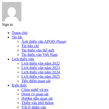
Sign in
Trang chủ
Tin tức
Ảnh thiên văn APOD (Nasa)
Tin báo chí
Tin thiên văn thế giới
Tin thiên văn Việt Nam
Lịch thiên văn
Lịch thiên văn năm 2022
Lịch thiên văn năm 2023
Lịch thiên văn năm 2024
Lịch thiên văn năm 2025
Tiêu điểm quan sát
Kiến thức
Công nghệ vũ trụ
Dụng cụ quan sát
Hướng dẫn quan sát
Thiên văn phổ thông
Vật lý thiên văn