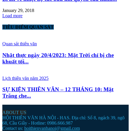
January 29, 2018
Load more
TIÊU ĐIỂM QUAN SÁT
Quan sát thiên văn
Nhật thực ngày 20/4/2023: Mặt Trời chỉ bị che
khuất tối...
Lịch thiên văn năm 2025
SỰ KIỆN THIÊN VĂN – 12 THÁNG 10: Mặt
Trăng che...
ABOUT US
HỘI THIÊN VĂN HÀ NỘI - HAS. Địa chỉ: Số 8, ngách 39, ngõ
68, Cầu Giầy - Hotline: 0986.666.987
Contact us:
hoithienvanhanoi@gmail.com