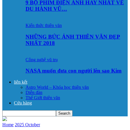
9 BỘ PHIM ĐIỆN ẢNH HAY NHẤT VỀ
DU HÀNH VŨ…
Kiến thức thiên văn
NHỮNG BỨC ẢNH THIÊN VĂN ĐẸP
NHẤT 2018
Công nghệ vũ trụ
NASA muốn đưa con người lên sao Kim
liên kết
Astro World – Khóa học thiên văn
Diễn đàn
Thế Giới thiên văn
Cửa hàng
Home
2025
October