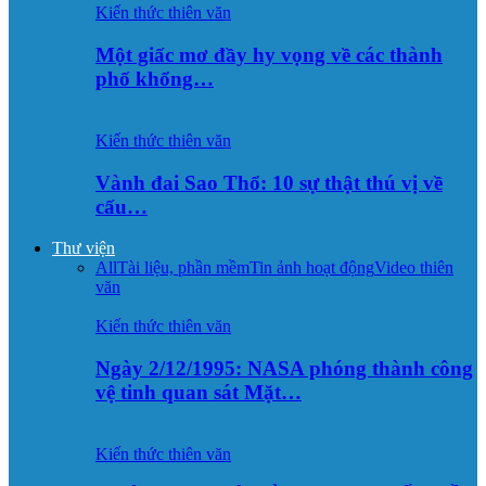
Kiến thức thiên văn
Một giấc mơ đầy hy vọng về các thành
phố khổng…
Kiến thức thiên văn
Vành đai Sao Thổ: 10 sự thật thú vị về
cấu…
Thư viện
All
Tài liệu, phần mềm
Tin ảnh hoạt động
Video thiên
văn
Kiến thức thiên văn
Ngày 2/12/1995: NASA phóng thành công
vệ tinh quan sát Mặt…
Kiến thức thiên văn