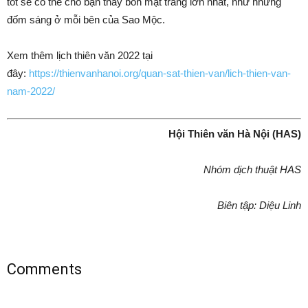
tốt sẽ có thể cho bạn thấy bốn mặt trăng lớn nhất, như những
đốm sáng ở mỗi bên của Sao Mộc.
Xem thêm lịch thiên văn 2022 tại
đây:
https://thienvanhanoi.org/quan-sat-thien-van/lich-thien-van-
nam-2022/
Hội Thiên văn Hà Nội (HAS)
Nhóm dịch thuật HAS
Biên tập: Diệu Linh
Prev
Next
Comments