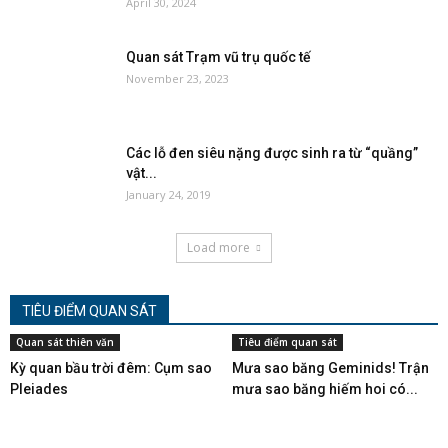
April 30, 2024
Quan sát Trạm vũ trụ quốc tế
November 23, 2023
Các lỗ đen siêu nặng được sinh ra từ “quầng”
vật...
January 24, 2019
Load more
TIÊU ĐIỂM QUAN SÁT
Quan sát thiên văn
Tiêu điểm quan sát
Kỳ quan bầu trời đêm: Cụm sao
Mưa sao băng Geminids! Trận
Pleiades
mưa sao băng hiếm hoi có...