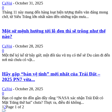
CaVoi
-
October 31, 2025
0
Tháng 11 này mang đến hàng loạt hiện tượng thiên văn đáng mong
chờ, từ Siêu Trăng lớn nhất năm đến những trận mưa...
Một sứ mệnh hướng tới lỗ đen thì sẽ trông như thế
nào?
CaVoi
-
October 28, 2025
0
Một thế kỷ kể từ bây giờ, một đôi tàu vũ trụ có thể sẽ Du cảm đi đến
nơi mà chưa có vật...
Hãy gặp “bán vệ tinh” mới nhất của Trái Đất –
2025 PN7 vừa...
CaVoi
-
October 28, 2025
0
Bạn có nghe tin đồn gần đây rằng “NASA xác nhận Trái Đất có
Mặt Trăng thứ hai” chưa? Thực ra, điều đó không...
1
2
Page 1 of 2