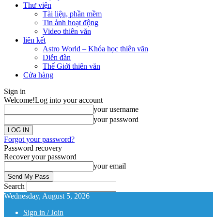
Thư viện
Tài liệu, phần mềm
Tin ảnh hoạt động
Video thiên văn
liên kết
Astro World – Khóa học thiên văn
Diễn đàn
Thế Giới thiên văn
Cửa hàng
Sign in
Welcome!
Log into your account
your username
your password
Forgot your password?
Password recovery
Recover your password
your email
Search
Wednesday, August 5, 2026
Sign in / Join