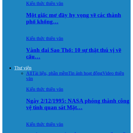
Kiến thức thiên văn
Một giấc mơ đầy hy vọng về các thành
phố khổng…
Kiến thức thiên văn
Vành đai Sao Thổ: 10 sự thật thú vị về
cấu…
Thư viện
All
Tài liệu, phần mềm
Tin ảnh hoạt động
Video thiên
văn
Kiến thức thiên văn
Ngày 2/12/1995: NASA phóng thành công
vệ tinh quan sát Mặt…
Kiến thức thiên văn