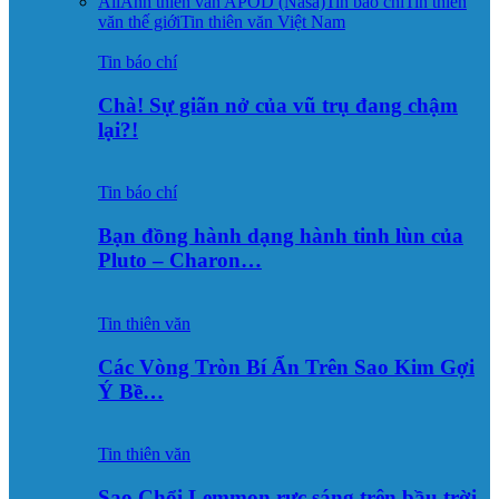
All
Ảnh thiên văn APOD (Nasa)
Tin báo chí
Tin thiên
văn thế giới
Tin thiên văn Việt Nam
Tin báo chí
Chà! Sự giãn nở của vũ trụ đang chậm
lại?!
Tin báo chí
Bạn đồng hành dạng hành tinh lùn của
Pluto – Charon…
Tin thiên văn
Các Vòng Tròn Bí Ẩn Trên Sao Kim Gợi
Ý Bề…
Tin thiên văn
Sao Chổi Lemmon rực sáng trên bầu trời