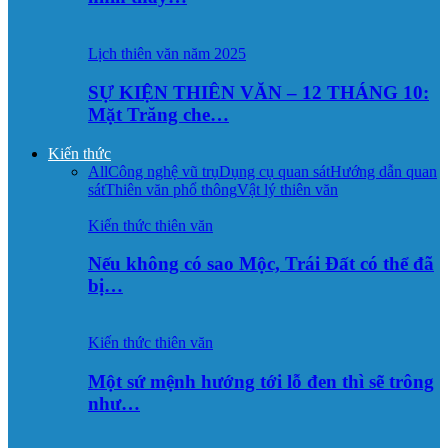
Lịch thiên văn năm 2025
SỰ KIỆN THIÊN VĂN – 12 THÁNG 10:
Mặt Trăng che…
Kiến thức
All
Công nghệ vũ trụ
Dụng cụ quan sát
Hướng dẫn quan
sát
Thiên văn phổ thông
Vật lý thiên văn
Kiến thức thiên văn
Nếu không có sao Mộc, Trái Đất có thể đã
bị…
Kiến thức thiên văn
Một sứ mệnh hướng tới lỗ đen thì sẽ trông
như…