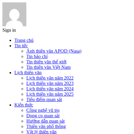
Sign in
Trang chủ
Tin tức
Ảnh thiên văn APOD (Nasa)
Tin báo chí
Tin thiên văn thế giới
Tin thiên văn Việt Nam
Lịch thiên văn
Lịch thiên văn năm 2022
Lịch thiên văn năm 2023
Lịch thiên văn năm 2024
Lịch thiên văn năm 2025
Tiêu điểm quan sát
Kiến thức
Công nghệ vũ trụ
Dụng cụ quan sát
Hướng dẫn quan sát
Thiên văn phổ thông
Vật lý thiên văn