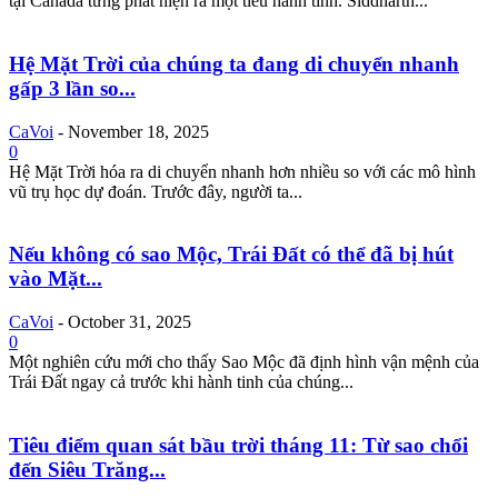
tại Canada từng phát hiện ra một tiểu hành tinh. Siddharth...
Hệ Mặt Trời của chúng ta đang di chuyển nhanh
gấp 3 lần so...
CaVoi
-
November 18, 2025
0
Hệ Mặt Trời hóa ra di chuyển nhanh hơn nhiều so với các mô hình
vũ trụ học dự đoán. Trước đây, người ta...
Nếu không có sao Mộc, Trái Đất có thể đã bị hút
vào Mặt...
CaVoi
-
October 31, 2025
0
Một nghiên cứu mới cho thấy Sao Mộc đã định hình vận mệnh của
Trái Đất ngay cả trước khi hành tinh của chúng...
Tiêu điểm quan sát bầu trời tháng 11: Từ sao chổi
đến Siêu Trăng...