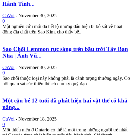
Hành Tinh...
CaVoi
-
November 30, 2025
0
Một nghiên cứu mới đã tiết lộ những dấu hiệu bị bỏ sót về hoạt
động địa chất trên Sao Kim, cho thấy bề...
Sao Chổi Lemmon rực sáng trên bầu trời Tây Ban
Nha | Ảnh Vũ...
CaVoi
-
November 30, 2025
0
Sao chổi thuộc loại này không phải là cảnh tượng thường ngày. Cơ
hội quan sát các thiên thể có chu kỳ quỹ đạo...
Một cậu bé 12 tuổi đã phát hiện hai vật thể có khả
năng...
CaVoi
-
November 18, 2025
0
Một thiếu niên ở Ontario có thể là một trong những người trẻ nhất