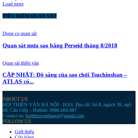
Load more
TIÊU ĐIỂM QUAN SÁT
Dụng cụ quan sát
Quan sát mưa sao băng Perseid tháng 8/2018
Quan sát thiên văn
CẬP NHẬT: Độ sáng của sao chổi Tsuchinshan –
ATLAS có...
ABOUT US
HỘI THIÊN VĂN HÀ NỘI - HAS. Địa chỉ: Số 8, ngách 39, ngõ
68, Cầu Giầy - Hotline: 0986.666.987
Contact us:
hoithienvanhanoi@gmail.com
FOLLOW US
Giới thiệu
Cửa hàng