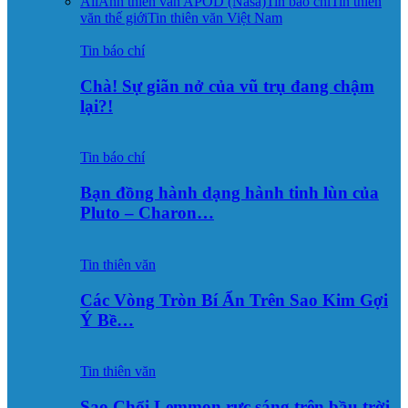
All
Ảnh thiên văn APOD (Nasa)
Tin báo chí
Tin thiên
văn thế giới
Tin thiên văn Việt Nam
Tin báo chí
Chà! Sự giãn nở của vũ trụ đang chậm
lại?!
Tin báo chí
Bạn đồng hành dạng hành tinh lùn của
Pluto – Charon…
Tin thiên văn
Các Vòng Tròn Bí Ẩn Trên Sao Kim Gợi
Ý Bề…
Tin thiên văn
Sao Chổi Lemmon rực sáng trên bầu trời