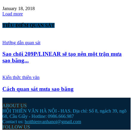
January 18, 2018
Load more
TIÊU ĐIỂM QUAN SÁT
Hướng dẫn quan sát
Sao chổi 209P/LINEAR sẽ tạo nên một trận mưa
sao băng...
Kiến thức thiên văn
Cách quan sát mưa sao băng
ABOUT US
HỘI THIÊN VĂN HÀ NỘI - HAS. Địa chỉ: Số 8, ngách 39, ngõ
68, Cầu Giầy - Hotline: 0986.666.987
Contact us:
hoithienvanhanoi@gmail.com
FOLLOW US