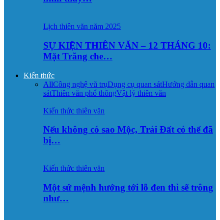
Lịch thiên văn năm 2025
SỰ KIỆN THIÊN VĂN – 12 THÁNG 10:
Mặt Trăng che…
Kiến thức
All
Công nghệ vũ trụ
Dụng cụ quan sát
Hướng dẫn quan
sát
Thiên văn phổ thông
Vật lý thiên văn
Kiến thức thiên văn
Nếu không có sao Mộc, Trái Đất có thể đã
bị…
Kiến thức thiên văn
Một sứ mệnh hướng tới lỗ đen thì sẽ trông
như…