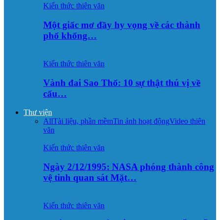
Kiến thức thiên văn
Một giấc mơ đầy hy vọng về các thành
phố khổng…
Kiến thức thiên văn
Vành đai Sao Thổ: 10 sự thật thú vị về
cấu…
Thư viện
All
Tài liệu, phần mềm
Tin ảnh hoạt động
Video thiên
văn
Kiến thức thiên văn
Ngày 2/12/1995: NASA phóng thành công
vệ tinh quan sát Mặt…
Kiến thức thiên văn