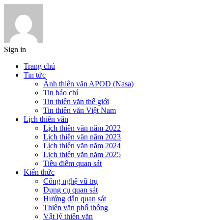
Sign in
Trang chủ
Tin tức
Ảnh thiên văn APOD (Nasa)
Tin báo chí
Tin thiên văn thế giới
Tin thiên văn Việt Nam
Lịch thiên văn
Lịch thiên văn năm 2022
Lịch thiên văn năm 2023
Lịch thiên văn năm 2024
Lịch thiên văn năm 2025
Tiêu điểm quan sát
Kiến thức
Công nghệ vũ trụ
Dụng cụ quan sát
Hướng dẫn quan sát
Thiên văn phổ thông
Vật lý thiên văn