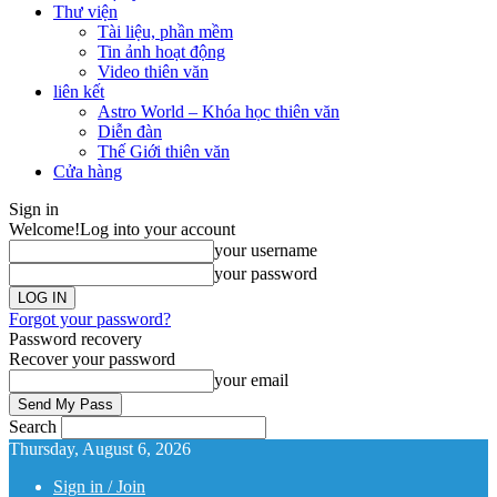
Thư viện
Tài liệu, phần mềm
Tin ảnh hoạt động
Video thiên văn
liên kết
Astro World – Khóa học thiên văn
Diễn đàn
Thế Giới thiên văn
Cửa hàng
Sign in
Welcome!
Log into your account
your username
your password
Forgot your password?
Password recovery
Recover your password
your email
Search
Thursday, August 6, 2026
Sign in / Join