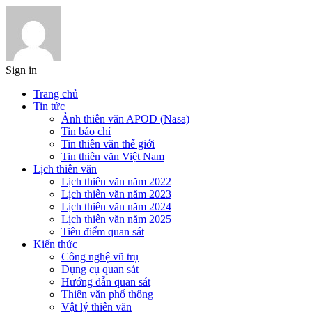
Sign in
Trang chủ
Tin tức
Ảnh thiên văn APOD (Nasa)
Tin báo chí
Tin thiên văn thế giới
Tin thiên văn Việt Nam
Lịch thiên văn
Lịch thiên văn năm 2022
Lịch thiên văn năm 2023
Lịch thiên văn năm 2024
Lịch thiên văn năm 2025
Tiêu điểm quan sát
Kiến thức
Công nghệ vũ trụ
Dụng cụ quan sát
Hướng dẫn quan sát
Thiên văn phổ thông
Vật lý thiên văn