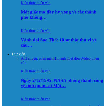
Kiến thức thiên văn
Một giấc mơ đầy hy vọng về các thành
phố khổng…
Kiến thức thiên văn
Vành đai Sao Thổ: 10 sự thật thú vị về
cấu…
Thư viện
All
Tài liệu, phần mềm
Tin ảnh hoạt động
Video thiên
văn
Kiến thức thiên văn
Ngày 2/12/1995: NASA phóng thành công
vệ tinh quan sát Mặt…
Kiến thức thiên văn