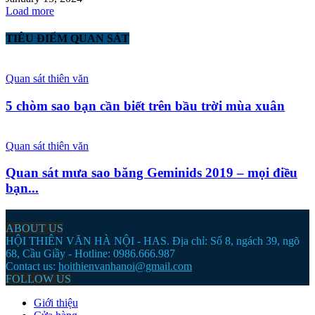
Load more
TIÊU ĐIỂM QUAN SÁT
Quan sát thiên văn
5 chòm sao bạn cần biết trên bầu trời mùa xuân
Quan sát thiên văn
Quan sát mưa sao băng Geminids 2019 – mọi điều
bạn...
ABOUT US
HỘI THIÊN VĂN HÀ NỘI - HAS. Địa chỉ: Số 8, ngách 39, ngõ
68, Cầu Giầy - Hotline: 0986.666.987
Contact us:
hoithienvanhanoi@gmail.com
FOLLOW US
Giới thiệu