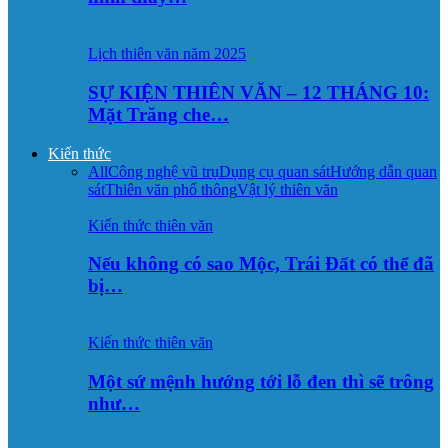
Lịch thiên văn năm 2025
SỰ KIỆN THIÊN VĂN – 12 THÁNG 10:
Mặt Trăng che…
Kiến thức
All
Công nghệ vũ trụ
Dụng cụ quan sát
Hướng dẫn quan
sát
Thiên văn phổ thông
Vật lý thiên văn
Kiến thức thiên văn
Nếu không có sao Mộc, Trái Đất có thể đã
bị…
Kiến thức thiên văn
Một sứ mệnh hướng tới lỗ đen thì sẽ trông
như…