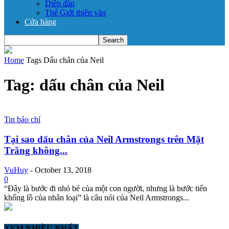
Diễn đàn
Thế Giới thiên văn
Cửa hàng
Home
Tags
Dấu chân của Neil
Tag: dấu chân của Neil
Tin báo chí
Tại sao dấu chân của Neil Armstrongs trên Mặt
Trăng không...
VuHuy
-
October 13, 2018
0
“Đây là bước đi nhỏ bé của một con người, nhưng là bước tiến
khổng lồ của nhân loại” là câu nói của Neil Armstrongs...
XEM NHIỀU NHẤT