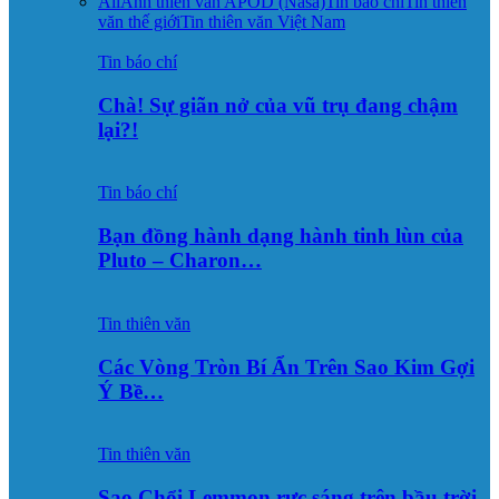
All
Ảnh thiên văn APOD (Nasa)
Tin báo chí
Tin thiên
văn thế giới
Tin thiên văn Việt Nam
Tin báo chí
Chà! Sự giãn nở của vũ trụ đang chậm
lại?!
Tin báo chí
Bạn đồng hành dạng hành tinh lùn của
Pluto – Charon…
Tin thiên văn
Các Vòng Tròn Bí Ẩn Trên Sao Kim Gợi
Ý Bề…
Tin thiên văn
Sao Chổi Lemmon rực sáng trên bầu trời