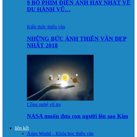
9 BỘ PHIM ĐIỆN ẢNH HAY NHẤT VỀ
DU HÀNH VŨ…
Kiến thức thiên văn
NHỮNG BỨC ẢNH THIÊN VĂN ĐẸP
NHẤT 2018
Công nghệ vũ trụ
NASA muốn đưa con người lên sao Kim
liên kết
Astro World – Khóa học thiên văn