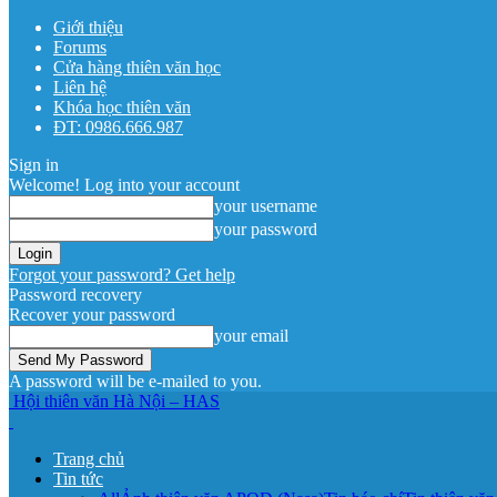
Giới thiệu
Forums
Cửa hàng thiên văn học
Liên hệ
Khóa học thiên văn
ĐT: 0986.666.987
Sign in
Welcome! Log into your account
your username
your password
Forgot your password? Get help
Password recovery
Recover your password
your email
A password will be e-mailed to you.
Hội thiên văn Hà Nội – HAS
Trang chủ
Tin tức