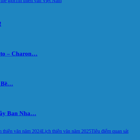
 thế giới
Tin thiên văn Việt Nam
!
uto – Charon…
Ý Bề…
 Tây Ban Nha…
h thiên văn năm 2024
Lịch thiên văn năm 2025
Tiêu điểm quan sát