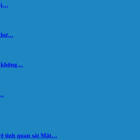
bị…
 như…
hố khổng…
u…
ệ tinh quan sát Mặt…