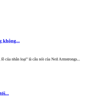
g không...
ồ của nhân loại” là câu nói của Neil Armstrongs...
ối...