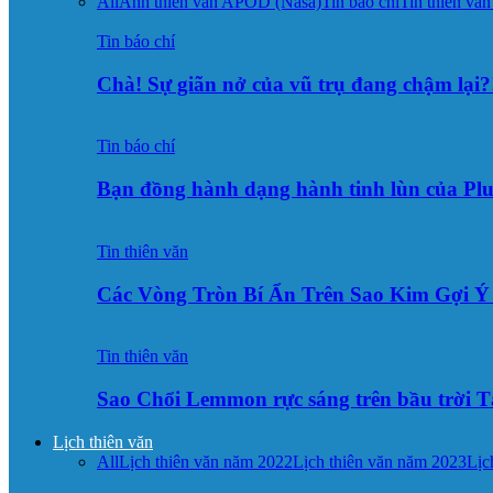
All
Ảnh thiên văn APOD (Nasa)
Tin báo chí
Tin thiên văn
Tin báo chí
Chà! Sự giãn nở của vũ trụ đang chậm lại?
Tin báo chí
Bạn đồng hành dạng hành tinh lùn của Pl
Tin thiên văn
Các Vòng Tròn Bí Ẩn Trên Sao Kim Gợi 
Tin thiên văn
Sao Chổi Lemmon rực sáng trên bầu trời
Lịch thiên văn
All
Lịch thiên văn năm 2022
Lịch thiên văn năm 2023
Lịc