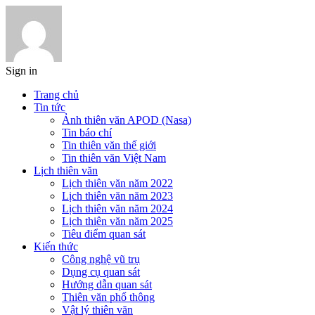
Sign in
Trang chủ
Tin tức
Ảnh thiên văn APOD (Nasa)
Tin báo chí
Tin thiên văn thế giới
Tin thiên văn Việt Nam
Lịch thiên văn
Lịch thiên văn năm 2022
Lịch thiên văn năm 2023
Lịch thiên văn năm 2024
Lịch thiên văn năm 2025
Tiêu điểm quan sát
Kiến thức
Công nghệ vũ trụ
Dụng cụ quan sát
Hướng dẫn quan sát
Thiên văn phổ thông
Vật lý thiên văn