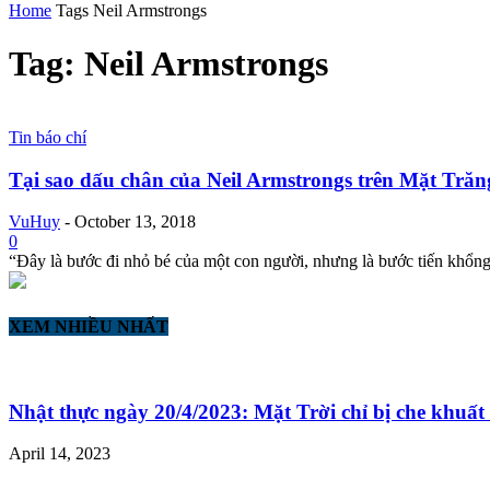
Home
Tags
Neil Armstrongs
Tag: Neil Armstrongs
Tin báo chí
Tại sao dấu chân của Neil Armstrongs trên Mặt Trăn
VuHuy
-
October 13, 2018
0
“Đây là bước đi nhỏ bé của một con người, nhưng là bước tiến khổng l
XEM NHIỀU NHẤT
Nhật thực ngày 20/4/2023: Mặt Trời chỉ bị che khuất t
April 14, 2023