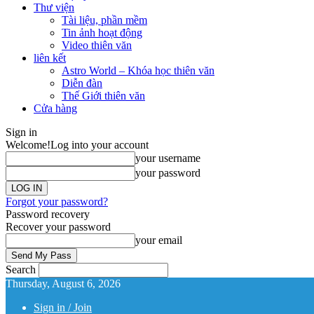
Thư viện
Tài liệu, phần mềm
Tin ảnh hoạt động
Video thiên văn
liên kết
Astro World – Khóa học thiên văn
Diễn đàn
Thế Giới thiên văn
Cửa hàng
Sign in
Welcome!
Log into your account
your username
your password
Forgot your password?
Password recovery
Recover your password
your email
Search
Thursday, August 6, 2026
Sign in / Join