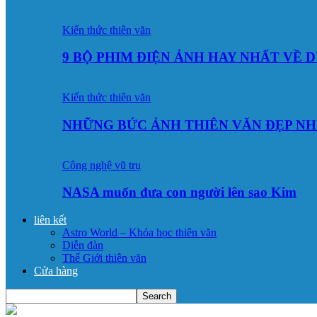
Kiến thức thiên văn
9 BỘ PHIM ĐIỆN ẢNH HAY NHẤT VỀ 
Kiến thức thiên văn
NHỮNG BỨC ẢNH THIÊN VĂN ĐẸP NH
Công nghệ vũ trụ
NASA muốn đưa con người lên sao Kim
liên kết
Astro World – Khóa học thiên văn
Diễn đàn
Thế Giới thiên văn
Cửa hàng