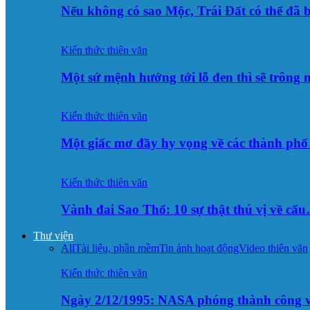
Nếu không có sao Mộc, Trái Đất có thể đã 
Kiến thức thiên văn
Một sứ mệnh hướng tới lỗ đen thì sẽ trông
Kiến thức thiên văn
Một giấc mơ đầy hy vọng về các thành p
Kiến thức thiên văn
Vành đai Sao Thổ: 10 sự thật thú vị về cấ
Thư viện
All
Tài liệu, phần mềm
Tin ảnh hoạt động
Video thiên văn
Kiến thức thiên văn
Ngày 2/12/1995: NASA phóng thành công v