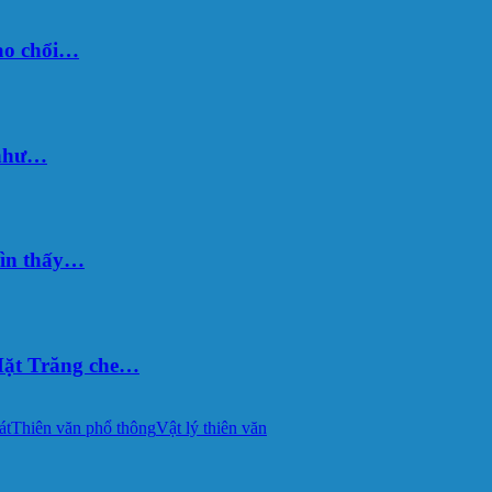
sao chổi…
 như…
hìn thấy…
ặt Trăng che…
át
Thiên văn phổ thông
Vật lý thiên văn