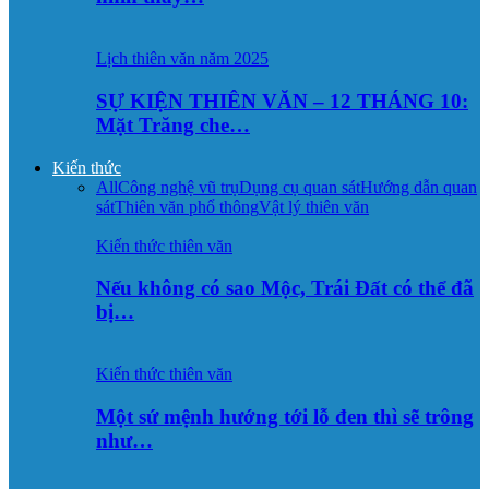
Lịch thiên văn năm 2025
SỰ KIỆN THIÊN VĂN – 12 THÁNG 10:
Mặt Trăng che…
Kiến thức
All
Công nghệ vũ trụ
Dụng cụ quan sát
Hướng dẫn quan
sát
Thiên văn phổ thông
Vật lý thiên văn
Kiến thức thiên văn
Nếu không có sao Mộc, Trái Đất có thể đã
bị…
Kiến thức thiên văn
Một sứ mệnh hướng tới lỗ đen thì sẽ trông
như…