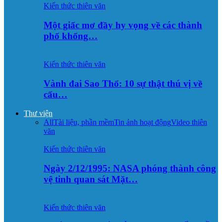
Kiến thức thiên văn
Một giấc mơ đầy hy vọng về các thành
phố khổng…
Kiến thức thiên văn
Vành đai Sao Thổ: 10 sự thật thú vị về
cấu…
Thư viện
All
Tài liệu, phần mềm
Tin ảnh hoạt động
Video thiên
văn
Kiến thức thiên văn
Ngày 2/12/1995: NASA phóng thành công
vệ tinh quan sát Mặt…
Kiến thức thiên văn