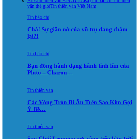
All
Ảnh thiên văn APOD (Nasa)
Tin báo chí
Tin thiên
văn thế giới
Tin thiên văn Việt Nam
Tin báo chí
Chà! Sự giãn nở của vũ trụ đang chậm
lại?!
Tin báo chí
Bạn đồng hành dạng hành tinh lùn của
Pluto – Charon…
Tin thiên văn
Các Vòng Tròn Bí Ẩn Trên Sao Kim Gợi
Ý Bề…
Tin thiên văn
Sao Chổi Lemmon rực sáng trên bầu trời