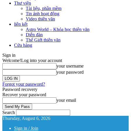
Thư viện
Tài liệu, phần mềm
Tin ảnh hoạt động
Video thiên văn
liên kết
Astro World – Khóa học thiên văn
Diễn đàn
Thế Giới thiên văn
Cửa hàng
Sign in
Welcome!
Log into your account
your username
your password
Forgot your password?
Password recovery
Recover your password
your email
Search
Thursday, August 6, 2026
Sign in / Join