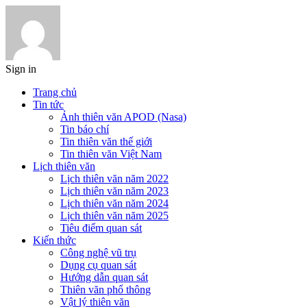
Sign in
Trang chủ
Tin tức
Ảnh thiên văn APOD (Nasa)
Tin báo chí
Tin thiên văn thế giới
Tin thiên văn Việt Nam
Lịch thiên văn
Lịch thiên văn năm 2022
Lịch thiên văn năm 2023
Lịch thiên văn năm 2024
Lịch thiên văn năm 2025
Tiêu điểm quan sát
Kiến thức
Công nghệ vũ trụ
Dụng cụ quan sát
Hướng dẫn quan sát
Thiên văn phổ thông
Vật lý thiên văn