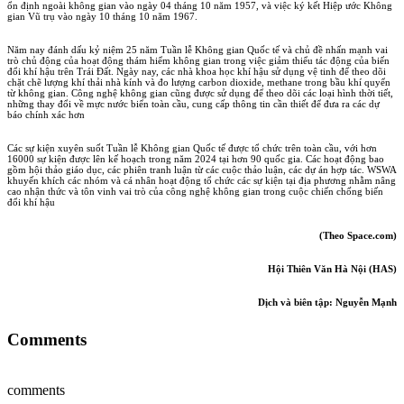
ổn định ngoài không gian vào ngày 04 tháng 10 năm 1957, và việc ký kết Hiệp ước Không
gian Vũ trụ vào ngày 10 tháng 10 năm 1967.
Năm nay đánh dấu kỷ niệm 25 năm Tuần lễ Không gian Quốc tế và chủ đề nhấn mạnh vai
trò chủ động của hoạt động thám hiểm không gian trong việc giảm thiểu tác động của biến
đổi khí hậu trên Trái Đất. Ngày nay, các nhà khoa học khí hậu sử dụng vệ tinh để theo dõi
chặt chẽ lượng khí thải nhà kính và đo lượng carbon dioxide, methane trong bầu khí quyển
từ không gian. Công nghệ không gian cũng được sử dụng để theo dõi các loại hình thời tiết,
những thay đổi về mực nước biển toàn cầu, cung cấp thông tin cần thiết để đưa ra các dự
báo chính xác hơn
Các sự kiện xuyên suốt Tuần lễ Không gian Quốc tế được tổ chức trên toàn cầu, với hơn
16000 sự kiện được lên kế hoạch trong năm 2024 tại hơn 90 quốc gia. Các hoạt động bao
gồm hội thảo giáo dục, các phiên tranh luận từ các cuộc thảo luận, các dự án hợp tác. WSWA
khuyến khích các nhóm và cá nhân hoạt động tổ chức các sự kiện tại địa phương nhằm nâng
cao nhận thức và tôn vinh vai trò của công nghệ không gian trong cuộc chiến chống biến
đổi khí hậu
(Theo Space.com)
Hội Thiên Văn Hà Nội (HAS)
Dịch và biên tập
: Nguyễn Mạnh
Comments
comments