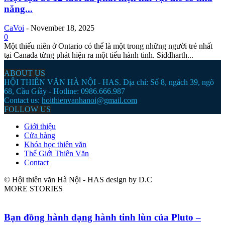
năng...
CaVoi
-
November 18, 2025
0
Một thiếu niên ở Ontario có thể là một trong những người trẻ nhất
tại Canada từng phát hiện ra một tiểu hành tinh. Siddharth...
ABOUT US
HỘI THIÊN VĂN HÀ NỘI - HAS. Địa chỉ: Số 8, ngách 39, ngõ
68, Cầu Giầy - Hotline: 0986.666.987
Contact us:
hoithienvanhanoi@gmail.com
FOLLOW US
Giới thiệu
Cửa hàng
Khóa học thiên văn
Thế Giới Thiên Văn
Contact
© Hội thiên văn Hà Nội - HAS design by D.C
MORE STORIES
Bạn đồng hành dạng hành tinh lùn của Pluto –