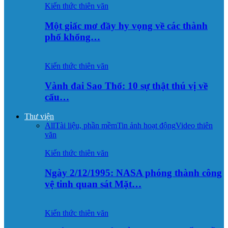
Kiến thức thiên văn
Một giấc mơ đầy hy vọng về các thành
phố khổng…
Kiến thức thiên văn
Vành đai Sao Thổ: 10 sự thật thú vị về
cấu…
Thư viện
All
Tài liệu, phần mềm
Tin ảnh hoạt động
Video thiên
văn
Kiến thức thiên văn
Ngày 2/12/1995: NASA phóng thành công
vệ tinh quan sát Mặt…
Kiến thức thiên văn