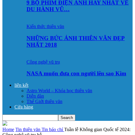
9 BỘ PHIM ĐIỆN ẢNH HAY NHẤT VỀ
DU HÀNH VŨ…
Kiến thức thiên văn
NHỮNG BỨC ẢNH THIÊN VĂN ĐẸP
NHẤT 2018
Công nghệ vũ trụ
NASA muốn đưa con người lên sao Kim
liên kết
Astro World – Khóa học thiên văn
Diễn đàn
Thế Giới thiên văn
Cửa hàng
Home
Tin thiên văn
Tin báo chí
Tuần lễ Không gian Quốc tế 2024:
Công nghệ vũ trụ hỗ...