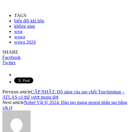
TAGS
biến đổi khí hậu
không gian
wsw
wswa
wswa 2024
SHARE
Facebook
Twitter
Previous article
CẬP NHẬT: Độ sáng của sao chổi Tsuchinshan –
ATLAS có thể vượt mong đợi
Next article
Nobel Vật lý 2024: Đào tạo mạng neural nhân tạo bằng
vật lý