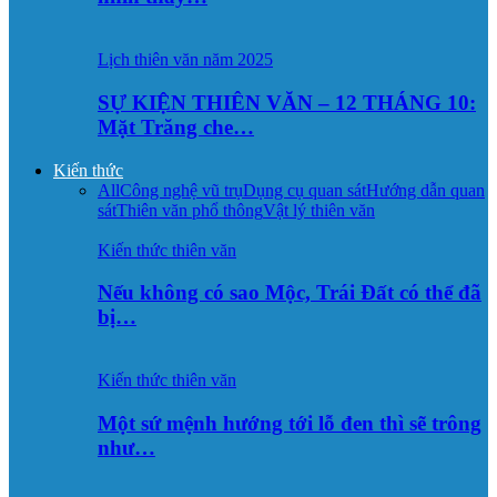
Lịch thiên văn năm 2025
SỰ KIỆN THIÊN VĂN – 12 THÁNG 10:
Mặt Trăng che…
Kiến thức
All
Công nghệ vũ trụ
Dụng cụ quan sát
Hướng dẫn quan
sát
Thiên văn phổ thông
Vật lý thiên văn
Kiến thức thiên văn
Nếu không có sao Mộc, Trái Đất có thể đã
bị…
Kiến thức thiên văn
Một sứ mệnh hướng tới lỗ đen thì sẽ trông
như…