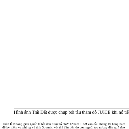
Hình ảnh Trái Đất được chụp bởi tàu thăm dò JUICE khi nó t
Tuần lễ Không gian Quốc tế bắt đầu được tổ chức từ năm 1999 vào đầu tháng 10 hàng năm
để kỷ niệm vụ phóng vệ tinh Sputnik, vật thể đầu tiên do con người tạo ra bay đến quỹ đạo