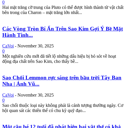
0
Hai mặt trăng cỡ trung của Pluto có thể được hình thành từ vật chất
bên trong của Charon – mặt trăng lớn nhất...
Các Vòng Tròn Bí Ẩn Trên Sao Kim Gợi Ý Bề Mặt
Hành Tinh...
CaVoi
-
November 30, 2025
0
Một nghiên cứu mới đã tiết lộ những dấu hiệu bị bỏ sót về hoạt
động địa chất trên Sao Kim, cho thấy bề...
Sao Chổi Lemmon rực sáng trên bầu trời Tây Ban
Nha | Ảnh Vũ...
CaVoi
-
November 30, 2025
0
Sao chổi thuộc loại này không phải là cảnh tượng thường ngày. Cơ
hội quan sát các thiên thể có chu kỳ quỹ đạo...
Một cậu bé 12 tuổi đã phát hiện hai vật thể có khả