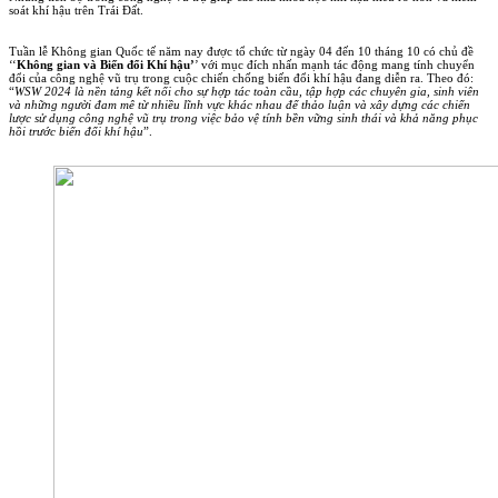
soát khí hậu trên Trái Đất.
Tuần lễ Không gian Quốc tế năm nay được tổ chức từ ngày 04 đến 10 tháng 10 có chủ đề
‘‘
Không gian và Biến đổi Khí hậu’
’ với mục đích nhấn mạnh tác động mang tính chuyển
đổi của công nghệ vũ trụ trong cuộc chiến chống biến đổi khí hậu đang diễn ra. Theo đó:
“
WSW 2024 là nền tảng kết nối cho sự hợp tác toàn cầu, tập hợp các chuyên gia, sinh viên
và những người đam mê từ nhiều lĩnh vực khác nhau để thảo luận và xây dựng các chiến
lược sử dụng công nghệ vũ trụ trong việc bảo vệ tính bền vững sinh thái và khả năng phục
hồi trước biến đổi khí hậu
”.