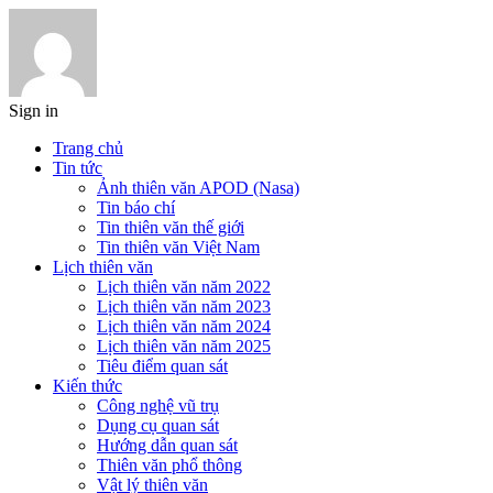
Sign in
Trang chủ
Tin tức
Ảnh thiên văn APOD (Nasa)
Tin báo chí
Tin thiên văn thế giới
Tin thiên văn Việt Nam
Lịch thiên văn
Lịch thiên văn năm 2022
Lịch thiên văn năm 2023
Lịch thiên văn năm 2024
Lịch thiên văn năm 2025
Tiêu điểm quan sát
Kiến thức
Công nghệ vũ trụ
Dụng cụ quan sát
Hướng dẫn quan sát
Thiên văn phổ thông
Vật lý thiên văn