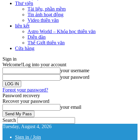
Thư viện
Tài liệu, phần mềm
Tin ảnh hoạt động
Video thiên văn
liên kết
Astro World – Khóa học thiên văn
Diễn đàn
Thế Giới thiên văn
Cửa hàng
Sign in
Welcome!
Log into your account
your username
your password
Forgot your password?
Password recovery
Recover your password
your email
Search
Tuesday, August 4, 2026
Sign in / Join