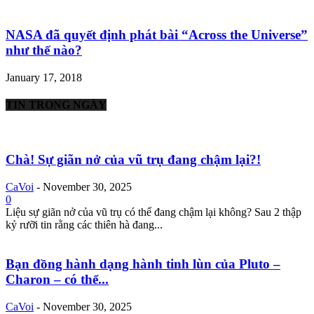
NASA đã quyết định phát bài “Across the Universe”
như thế nào?
January 17, 2018
TIN TRONG NGÀY
Chà! Sự giãn nở của vũ trụ đang chậm lại?!
CaVoi
-
November 30, 2025
0
Liệu sự giãn nở của vũ trụ có thể đang chậm lại không? Sau 2 thập
kỷ rưỡi tin rằng các thiên hà đang...
Bạn đồng hành dạng hành tinh lùn của Pluto –
Charon – có thể...
CaVoi
-
November 30, 2025