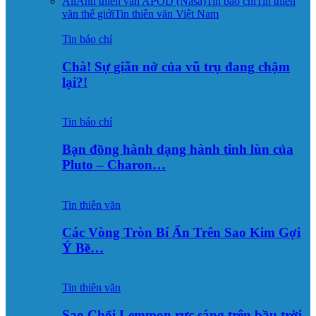
All
Ảnh thiên văn APOD (Nasa)
Tin báo chí
Tin thiên
văn thế giới
Tin thiên văn Việt Nam
Tin báo chí
Chà! Sự giãn nở của vũ trụ đang chậm
lại?!
Tin báo chí
Bạn đồng hành dạng hành tinh lùn của
Pluto – Charon…
Tin thiên văn
Các Vòng Tròn Bí Ẩn Trên Sao Kim Gợi
Ý Bề…
Tin thiên văn
Sao Chổi Lemmon rực sáng trên bầu trời