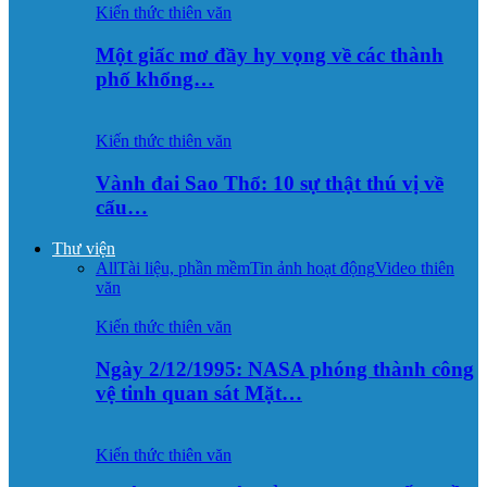
Kiến thức thiên văn
Một giấc mơ đầy hy vọng về các thành
phố khổng…
Kiến thức thiên văn
Vành đai Sao Thổ: 10 sự thật thú vị về
cấu…
Thư viện
All
Tài liệu, phần mềm
Tin ảnh hoạt động
Video thiên
văn
Kiến thức thiên văn
Ngày 2/12/1995: NASA phóng thành công
vệ tinh quan sát Mặt…
Kiến thức thiên văn