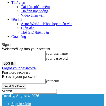
Thư viện
Tài liệu, phần mềm
Tin ảnh hoạt động
Video thiên văn
liên kết
Astro World – Khóa học thiên văn
Diễn đàn
Thế Giới thiên văn
Cửa hàng
Sign in
Welcome!
Log into your account
your username
your password
Forgot your password?
Password recovery
Recover your password
your email
Search
Tuesday, August 4, 2026
Sign in / Join