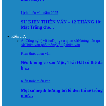
Lịch thiên văn năm 2025
SỰ KIỆN THIÊN VĂN – 12 THÁNG 10:
Mặt Trăng che…
Kiến thức
All
Công nghệ vũ trụ
Dụng cụ quan sát
Hướng dẫn quan
sát
Thiên văn phổ thông
Vật lý thiên văn
Kiến thức thiên văn
Nếu không có sao Mộc, Trái Đất có thể đã
bị…
Kiến thức thiên văn
Một sứ mệnh hướng tới lỗ đen thì sẽ trông
như…