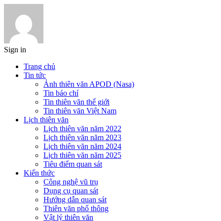
Sign in
Trang chủ
Tin tức
Ảnh thiên văn APOD (Nasa)
Tin báo chí
Tin thiên văn thế giới
Tin thiên văn Việt Nam
Lịch thiên văn
Lịch thiên văn năm 2022
Lịch thiên văn năm 2023
Lịch thiên văn năm 2024
Lịch thiên văn năm 2025
Tiêu điểm quan sát
Kiến thức
Công nghệ vũ trụ
Dụng cụ quan sát
Hướng dẫn quan sát
Thiên văn phổ thông
Vật lý thiên văn