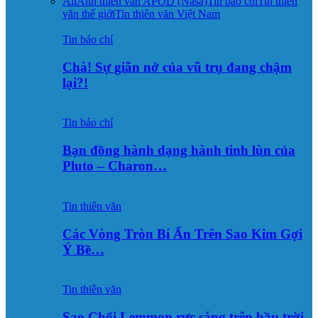
All
Ảnh thiên văn APOD (Nasa)
Tin báo chí
Tin thiên
văn thế giới
Tin thiên văn Việt Nam
Tin báo chí
Chà! Sự giãn nở của vũ trụ đang chậm
lại?!
Tin báo chí
Bạn đồng hành dạng hành tinh lùn của
Pluto – Charon…
Tin thiên văn
Các Vòng Tròn Bí Ẩn Trên Sao Kim Gợi
Ý Bề…
Tin thiên văn
Sao Chổi Lemmon rực sáng trên bầu trời