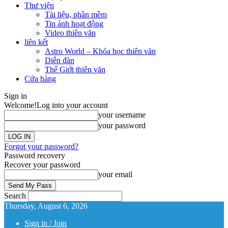
Thư viện
Tài liệu, phần mềm
Tin ảnh hoạt động
Video thiên văn
liên kết
Astro World – Khóa học thiên văn
Diễn đàn
Thế Giới thiên văn
Cửa hàng
Sign in
Welcome!
Log into your account
your username
your password
Forgot your password?
Password recovery
Recover your password
your email
Search
Thursday, August 6, 2026
Sign in / Join