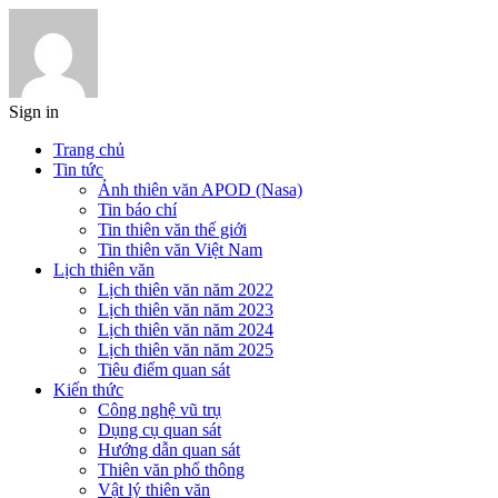
Sign in
Trang chủ
Tin tức
Ảnh thiên văn APOD (Nasa)
Tin báo chí
Tin thiên văn thế giới
Tin thiên văn Việt Nam
Lịch thiên văn
Lịch thiên văn năm 2022
Lịch thiên văn năm 2023
Lịch thiên văn năm 2024
Lịch thiên văn năm 2025
Tiêu điểm quan sát
Kiến thức
Công nghệ vũ trụ
Dụng cụ quan sát
Hướng dẫn quan sát
Thiên văn phổ thông
Vật lý thiên văn