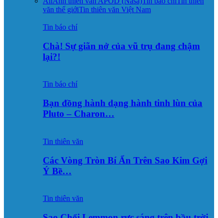
All
Ảnh thiên văn APOD (Nasa)
Tin báo chí
Tin thiên
văn thế giới
Tin thiên văn Việt Nam
Tin báo chí
Chà! Sự giãn nở của vũ trụ đang chậm
lại?!
Tin báo chí
Bạn đồng hành dạng hành tinh lùn của
Pluto – Charon…
Tin thiên văn
Các Vòng Tròn Bí Ẩn Trên Sao Kim Gợi
Ý Bề…
Tin thiên văn
Sao Chổi Lemmon rực sáng trên bầu trời