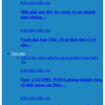
Kiến thức thiên văn
Một giấc mơ đầy hy vọng về các thành
phố khổng…
Kiến thức thiên văn
Vành đai Sao Thổ: 10 sự thật thú vị về
cấu…
Thư viện
All
Tài liệu, phần mềm
Tin ảnh hoạt động
Video thiên
văn
Kiến thức thiên văn
Ngày 2/12/1995: NASA phóng thành công
vệ tinh quan sát Mặt…
Kiến thức thiên văn