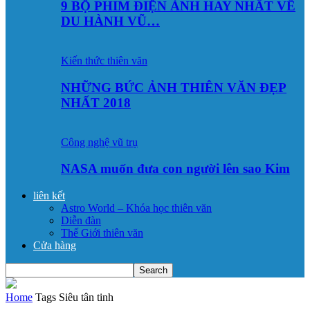
9 BỘ PHIM ĐIỆN ẢNH HAY NHẤT VỀ
DU HÀNH VŨ…
Kiến thức thiên văn
NHỮNG BỨC ẢNH THIÊN VĂN ĐẸP
NHẤT 2018
Công nghệ vũ trụ
NASA muốn đưa con người lên sao Kim
liên kết
Astro World – Khóa học thiên văn
Diễn đàn
Thế Giới thiên văn
Cửa hàng
Home
Tags
Siêu tân tinh