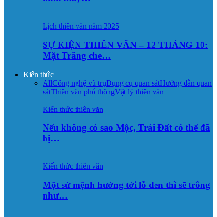
Lịch thiên văn năm 2025
SỰ KIỆN THIÊN VĂN – 12 THÁNG 10:
Mặt Trăng che…
Kiến thức
All
Công nghệ vũ trụ
Dụng cụ quan sát
Hướng dẫn quan
sát
Thiên văn phổ thông
Vật lý thiên văn
Kiến thức thiên văn
Nếu không có sao Mộc, Trái Đất có thể đã
bị…
Kiến thức thiên văn
Một sứ mệnh hướng tới lỗ đen thì sẽ trông
như…