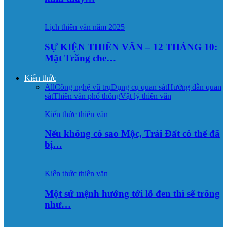
Lịch thiên văn năm 2025
SỰ KIỆN THIÊN VĂN – 12 THÁNG 10:
Mặt Trăng che…
Kiến thức
All
Công nghệ vũ trụ
Dụng cụ quan sát
Hướng dẫn quan
sát
Thiên văn phổ thông
Vật lý thiên văn
Kiến thức thiên văn
Nếu không có sao Mộc, Trái Đất có thể đã
bị…
Kiến thức thiên văn
Một sứ mệnh hướng tới lỗ đen thì sẽ trông
như…