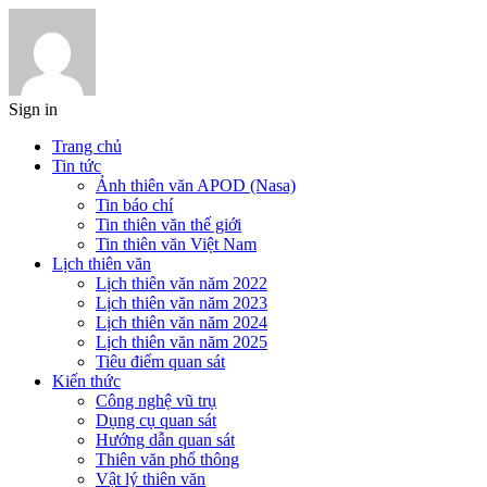
Sign in
Trang chủ
Tin tức
Ảnh thiên văn APOD (Nasa)
Tin báo chí
Tin thiên văn thế giới
Tin thiên văn Việt Nam
Lịch thiên văn
Lịch thiên văn năm 2022
Lịch thiên văn năm 2023
Lịch thiên văn năm 2024
Lịch thiên văn năm 2025
Tiêu điểm quan sát
Kiến thức
Công nghệ vũ trụ
Dụng cụ quan sát
Hướng dẫn quan sát
Thiên văn phổ thông
Vật lý thiên văn