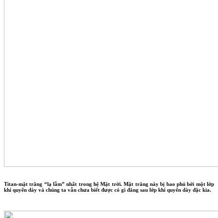
Titan-mặt trăng “lạ lẫm” nhất trong hệ Mặt trời. Mặt trăng này bị bao phủ bởi một lớp
khí quyển dày và chúng ta vẫn chưa biết được có gì đằng sau lớp khí quyển dày đặc kia.