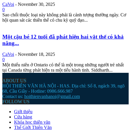
CaVoi
-
November 30, 2025
0
Sao chổi thuộc loại này không phải là cảnh tượng thường ngày. Cơ
hội quan sát các thiên thể có chu kỳ quỹ đạo...
Một cậu bé 12 tuổi đã phát hiện hai vật thể có khả
năng...
CaVoi
-
November 18, 2025
0
Một thiếu niên ở Ontario có thể là một trong những người trẻ nhất
tại Canada từng phát hiện ra một tiểu hành tinh. Siddharth...
ABOUT US
HỘI THIÊN VĂN HÀ NỘI - HAS. Địa chỉ: Số 8, ngách 39, ngõ
68, Cầu Giầy - Hotline: 0986.666.987
Contact us:
hoithienvanhanoi@gmail.com
FOLLOW US
Giới thiệu
Cửa hàng
Khóa học thiên văn
Thế Giới Thiên Văn