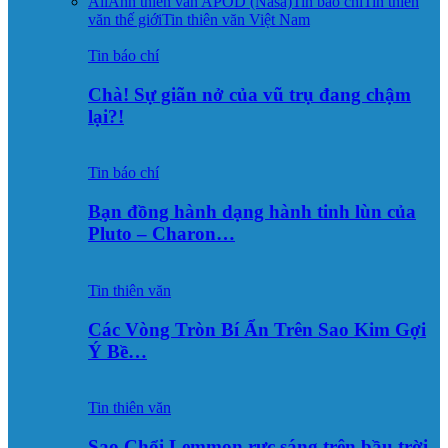
All
Ảnh thiên văn APOD (Nasa)
Tin báo chí
Tin thiên
văn thế giới
Tin thiên văn Việt Nam
Tin báo chí
Chà! Sự giãn nở của vũ trụ đang chậm
lại?!
Tin báo chí
Bạn đồng hành dạng hành tinh lùn của
Pluto – Charon…
Tin thiên văn
Các Vòng Tròn Bí Ẩn Trên Sao Kim Gợi
Ý Bề…
Tin thiên văn
Sao Chổi Lemmon rực sáng trên bầu trời