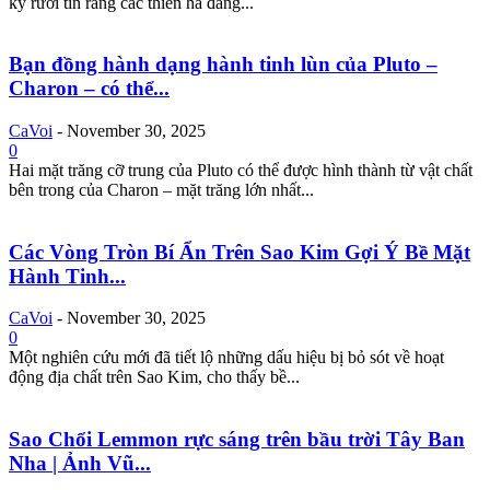
kỷ rưỡi tin rằng các thiên hà đang...
Bạn đồng hành dạng hành tinh lùn của Pluto –
Charon – có thể...
CaVoi
-
November 30, 2025
0
Hai mặt trăng cỡ trung của Pluto có thể được hình thành từ vật chất
bên trong của Charon – mặt trăng lớn nhất...
Các Vòng Tròn Bí Ẩn Trên Sao Kim Gợi Ý Bề Mặt
Hành Tinh...
CaVoi
-
November 30, 2025
0
Một nghiên cứu mới đã tiết lộ những dấu hiệu bị bỏ sót về hoạt
động địa chất trên Sao Kim, cho thấy bề...
Sao Chổi Lemmon rực sáng trên bầu trời Tây Ban
Nha | Ảnh Vũ...