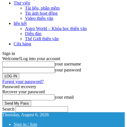
Thư viện
Tài liệu, phần mềm
Tin ảnh hoạt động
Video thiên văn
liên kết
Astro World – Khóa học thiên văn
Diễn đàn
Thế Giới thiên văn
Cửa hàng
Sign in
Welcome!
Log into your account
your username
your password
Forgot your password?
Password recovery
Recover your password
your email
Search
Thursday, August 6, 2026
Sign in / Join