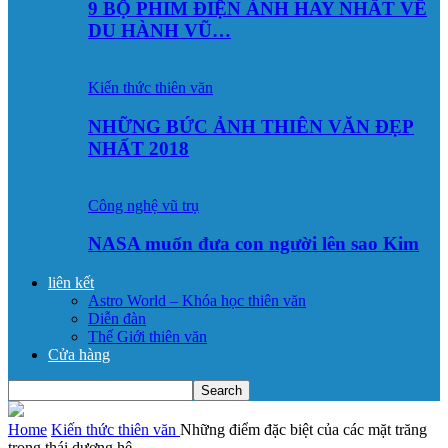
9 BỘ PHIM ĐIỆN ẢNH HAY NHẤT VỀ
DU HÀNH VŨ…
Kiến thức thiên văn
NHỮNG BỨC ẢNH THIÊN VĂN ĐẸP
NHẤT 2018
Công nghệ vũ trụ
NASA muốn đưa con người lên sao Kim
liên kết
Astro World – Khóa học thiên văn
Diễn đàn
Thế Giới thiên văn
Cửa hàng
Home
Kiến thức thiên văn
Những điểm đặc biệt của các mặt trăng
trong thái dương hệ...