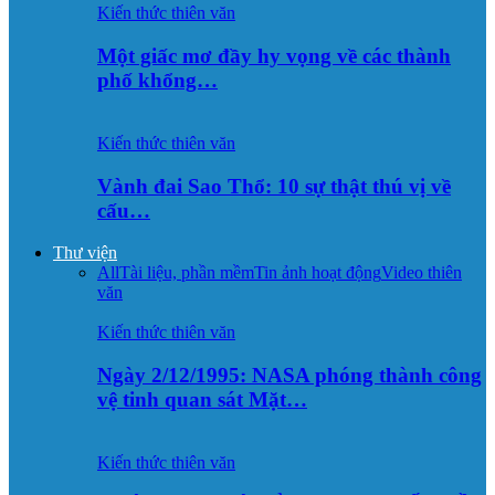
Kiến thức thiên văn
Một giấc mơ đầy hy vọng về các thành
phố khổng…
Kiến thức thiên văn
Vành đai Sao Thổ: 10 sự thật thú vị về
cấu…
Thư viện
All
Tài liệu, phần mềm
Tin ảnh hoạt động
Video thiên
văn
Kiến thức thiên văn
Ngày 2/12/1995: NASA phóng thành công
vệ tinh quan sát Mặt…
Kiến thức thiên văn