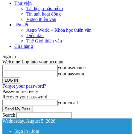
Thư viện
Tài liệu, phần mềm
Tin ảnh hoạt động
Video thiên văn
liên kết
Astro World – Khóa học thiên văn
Diễn đàn
Thế Giới thiên văn
Cửa hàng
Sign in
Welcome!
Log into your account
your username
your password
Forgot your password?
Password recovery
Recover your password
your email
Search
Wednesday, August 5, 2026
Sign in / Join