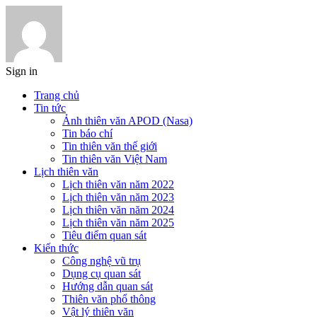
Sign in
Trang chủ
Tin tức
Ảnh thiên văn APOD (Nasa)
Tin báo chí
Tin thiên văn thế giới
Tin thiên văn Việt Nam
Lịch thiên văn
Lịch thiên văn năm 2022
Lịch thiên văn năm 2023
Lịch thiên văn năm 2024
Lịch thiên văn năm 2025
Tiêu điểm quan sát
Kiến thức
Công nghệ vũ trụ
Dụng cụ quan sát
Hướng dẫn quan sát
Thiên văn phổ thông
Vật lý thiên văn