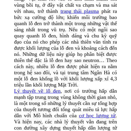
vùng bồi tụ, ở đây vật chất va chạm và ma sát
với nhau, trở thành
trạng thái plasma
phát ra
bức xạ cường độ lớn; khiến môi trường bao
quanh lỗ đen trở thành một trong những vật thể
sáng nhất trong vũ trụ. Nếu có một ngôi sao
quay quanh lỗ đen, hình dáng và chu kỳ quỹ
đạo của nó cho phép các nhà thiên văn tính ra
được khối lượng của lỗ đen và khoảng cách đến
nó. Những dữ liệu này giúp họ phân biệt được
thiên thể đặc là lỗ đen hay sao neutron… Theo
cách này, nhiều lỗ đen được phát hiện ra nằm
trong hệ sao đôi, và tại trung tâm Ngân Hà có
một lỗ đen khổng lồ với khối lượng xấp xỉ 4,3
triệu lần khối lượng Mặt Trời.
Lý thuyết về lỗ đen
, nơi có trường hấp dẫn
mạnh tập trung trong vùng không thời gian nhỏ,
là một trong số những lý thuyết cần sự tổng hợp
của thuyết tương đối tổng quát miêu tả lực hấp
dẫn với Mô hình chuẩn của
cơ học lượng tử
.
Và hiện nay, các nhà lý thuyết vẫn đang trên
con đường xây dựng thuyết hấp dẫn lượng tử