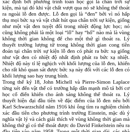
xác định bởi phương trình toán học gọi là chân trời sự
kiện, mà tại đó khi vật chất vượt qua nó sẽ không thể thoát
ra ngoài lỗ đen được. Lỗ đen gọi là “đen” bởi vì nó hấp
thụ mọi bức xạ và vật chất hút qua chân trời sự kiện, giống
như một vật đen tuyệt đối trong nhiệt động lực học; nó
cũng không phải là một loại “lỗ” hay “hố” nào mà là vùng
không thời gian không để cho một thứ gì thoát ra. Lý
thuyết trường lượng tử trong không thời gian cong tiên
đoán tại chân trời sự kiện lỗ đen có phát ra bức xạ giống
như vật đen có nhiệt độ nhất định phát ra bức xạ nhiệt.
Nhiệt độ này tỉ lệ nghịch với khối lượng của lỗ đen, khiến
cho rất khó quan sát được bức xạ này đối với các lỗ đen có
khối lượng sao hay trung bình.
Trong thế kỷ 18, John Michell và Pierre-Simon Laplace
từng xét đến vật thể có trường hấp dẫn mạnh mô tả bởi cơ
học cổ điển khiến cho ánh sáng không thể thoát ra. Lý
thuyết hiện đại đầu tiên về đặc điểm của lỗ đen nêu bởi
Karl Schwarzschild năm 1916 khi ông tìm ra nghiệm chính
xác đầu tiên cho phương trình trường Einstein, mặc dù ý
nghĩa vật lý và cách giải thích về vùng không thời gian mà
không thứ gì có thể thoát được do David Finkelstein nêu ra
đầu tiên vào năm 1958. Trong một thời gian dài, các nhà