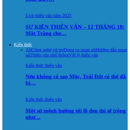
Lịch thiên văn năm 2025
SỰ KIỆN THIÊN VĂN – 12 THÁNG 10:
Mặt Trăng che…
Kiến thức
All
Công nghệ vũ trụ
Dụng cụ quan sát
Hướng dẫn quan
sát
Thiên văn phổ thông
Vật lý thiên văn
Kiến thức thiên văn
Nếu không có sao Mộc, Trái Đất có thể đã
bị…
Kiến thức thiên văn
Một sứ mệnh hướng tới lỗ đen thì sẽ trông
như…