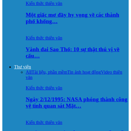
Kiến thức thiên văn
Một giấc mơ đầy hy vọng về các thành
phố khổng…
Kiến thức thiên văn
Vành đai Sao Thổ: 10 sự thật thú vị về
cấu…
Thư viện
All
Tài liệu, phần mềm
Tin ảnh hoạt động
Video thiên
văn
Kiến thức thiên văn
Ngày 2/12/1995: NASA phóng thành công
vệ tinh quan sát Mặt…
Kiến thức thiên văn