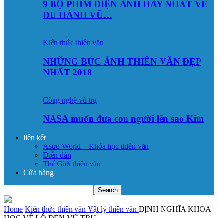
9 BỘ PHIM ĐIỆN ẢNH HAY NHẤT VỀ
DU HÀNH VŨ…
Kiến thức thiên văn
NHỮNG BỨC ẢNH THIÊN VĂN ĐẸP
NHẤT 2018
Công nghệ vũ trụ
NASA muốn đưa con người lên sao Kim
liên kết
Astro World – Khóa học thiên văn
Diễn đàn
Thế Giới thiên văn
Cửa hàng
Home
Kiến thức thiên văn
Vật lý thiên văn
ĐỊNH NGHĨA KHOA
HỌC VỀ LỖ ĐEN VŨ TRỤ