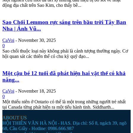
động địa chất trên Sao Kim, cho thấy bề...
Sao Chổi Lemmon rực sáng trên bầu trời Tây Ban
Nha | Ảnh Vũ...
CaVoi
-
November 30, 2025
0
Sao chổi thuộc loại này không phải là cảnh tượng thường ngày. Cơ
hội quan sát các thiên thể có chu kỳ quỹ đạo...
Một cậu bé 12 tuổi đã phát hiện hai vật thể có khả
năng...
CaVoi
-
November 18, 2025
0
Một thiếu niên ở Ontario có thể là một trong những người trẻ nhất
tại Canada từng phát hiện ra một tiểu hành tinh. Siddharth...
ABOUT US
HỘI THIÊN VĂN HÀ NỘI - HAS. Địa chỉ: Số 8, ngách 39, ngõ
68, Cầu Giầy - Hotline: 0986.666.987