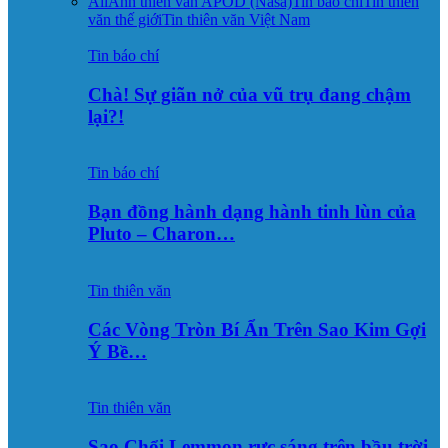
All
Ảnh thiên văn APOD (Nasa)
Tin báo chí
Tin thiên
văn thế giới
Tin thiên văn Việt Nam
Tin báo chí
Chà! Sự giãn nở của vũ trụ đang chậm
lại?!
Tin báo chí
Bạn đồng hành dạng hành tinh lùn của
Pluto – Charon…
Tin thiên văn
Các Vòng Tròn Bí Ẩn Trên Sao Kim Gợi
Ý Bề…
Tin thiên văn
Sao Chổi Lemmon rực sáng trên bầu trời