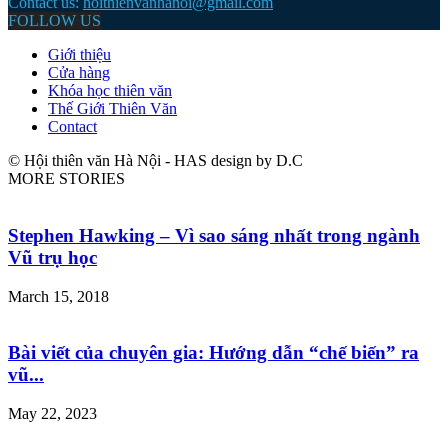
Contact us:
hoithienvanhanoi@gmail.com
FOLLOW US
Giới thiệu
Cửa hàng
Khóa học thiên văn
Thế Giới Thiên Văn
Contact
© Hội thiên văn Hà Nội - HAS design by D.C
MORE STORIES
Stephen Hawking – Vì sao sáng nhất trong ngành
Vũ trụ học
March 15, 2018
Bài viết của chuyên gia: Hướng dẫn “chế biến” ra
vũ...
May 22, 2023