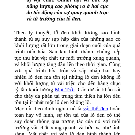
năng lượng cao phóng ra ở hai cực
do tác động của sự quay quanh trục
và từ trường của lỗ đen.
Theo lý thuyết, lỗ đen khối lượng sao hình
thành từ sự suy sụp hấp dẫn của những sao có
khối lượng rất lớn trong giai đoạn cuối của quá
trình tiến hóa. Sau khi hình thành, chúng tiếp
tục thu hút vật chất từ môi trường xung quanh,
và khối lượng tăng dần lên theo thời gian. Cùng
với quá trình hòa trộn và sáp nhập hai hay
nhiều lỗ đen mà tồn tại những lỗ đen khổng lồ
với khối lượng từ vài triệu cho đến hàng chục
tỷ lần khối lượng
Mặt Trời
. Các dự án khảo sát
cho thấy đa phần tại trung tâm thiên hà lớn đều
tồn tại ít nhất một lỗ đen khổng lồ.
Mặc dù theo định nghĩa nó là
vật thể đen
hoàn
toàn hay vô hình, sự tồn tại của lỗ đen có thể
suy đoán thông qua tương tác của nó với môi
trường vật chất xung quanh và bức xạ như ánh
sáng. Vật chất rơi vào lỗ đen hình thành lên