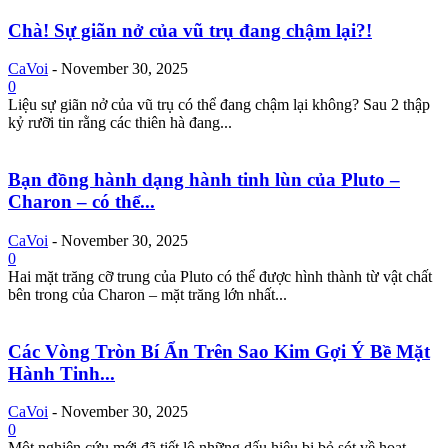
Chà! Sự giãn nở của vũ trụ đang chậm lại?!
CaVoi
-
November 30, 2025
0
Liệu sự giãn nở của vũ trụ có thể đang chậm lại không? Sau 2 thập
kỷ rưỡi tin rằng các thiên hà đang...
Bạn đồng hành dạng hành tinh lùn của Pluto –
Charon – có thể...
CaVoi
-
November 30, 2025
0
Hai mặt trăng cỡ trung của Pluto có thể được hình thành từ vật chất
bên trong của Charon – mặt trăng lớn nhất...
Các Vòng Tròn Bí Ẩn Trên Sao Kim Gợi Ý Bề Mặt
Hành Tinh...
CaVoi
-
November 30, 2025
0
Một nghiên cứu mới đã tiết lộ những dấu hiệu bị bỏ sót về hoạt