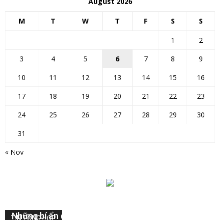
August 2026
M
T
W
T
F
S
S
1
2
3
4
5
6
7
8
9
10
11
12
13
14
15
16
17
18
19
20
21
22
23
24
25
26
27
28
29
30
31
« Nov
Những bí ẩn của mặt trời
TIN TỔNG HỢP