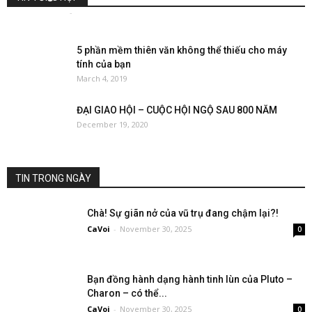
ThanhDung
-
January 18, 2018
0
5 phần mềm thiên văn không thể thiếu cho máy
tính của bạn
March 4, 2019
ĐẠI GIAO HỘI – CUỘC HỘI NGỘ SAU 800 NĂM
December 19, 2020
TIN TRONG NGÀY
Chà! Sự giãn nở của vũ trụ đang chậm lại?!
CaVoi
-
November 30, 2025
0
Bạn đồng hành dạng hành tinh lùn của Pluto –
Charon – có thể...
CaVoi
-
November 30, 2025
0