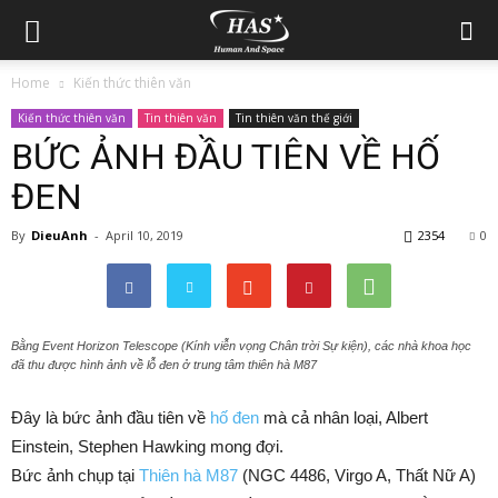
Home
Kiến thức thiên văn
Kiến thức thiên văn
Tin thiên văn
Tin thiên văn thế giới
BỨC ẢNH ĐẦU TIÊN VỀ HỐ
ĐEN
By
DieuAnh
-
April 10, 2019
2354
0
Bằng Event Horizon Telescope (Kính viễn vọng Chân trời Sự kiện), các nhà khoa học
đã thu được hình ảnh về lỗ đen ở trung tâm thiên hà M87
Đây là bức ảnh đầu tiên về
hố đen
mà cả nhân loại, Albert
Einstein, Stephen Hawking mong đợi.
Bức ảnh chụp tại
Thiên hà M87
(NGC 4486, Virgo A, Thất Nữ A)