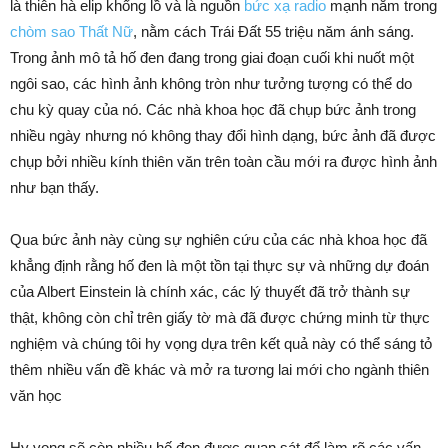
là thiên hà elip khổng lồ và là nguồn
bức xạ radio
mạnh nằm trong
chòm sao Thất Nữ
, nằm cách Trái Đất 55 triệu năm ánh sáng.
Trong ảnh mô tả hố đen đang trong giai đoạn cuối khi nuốt một
ngôi sao, các hình ảnh không tròn như tưởng tượng có thể do
chu kỳ quay của nó. Các nhà khoa học đã chụp bức ảnh trong
nhiều ngày nhưng nó không thay đổi hình dạng, bức ảnh đã được
chụp bởi nhiều kính thiên văn trên toàn cầu mới ra được hình ảnh
như bạn thấy.
Qua bức ảnh này cùng sự nghiên cứu của các nhà khoa học đã
khẳng định rằng hố đen là một tồn tại thực sự và những dự đoán
của Albert Einstein là chính xác, các lý thuyết đã trở thành sự
thật, không còn chỉ trên giấy tờ mà đã được chứng minh từ thực
nghiệm và chúng tôi hy vọng dựa trên kết quả này có thể sáng tỏ
thêm nhiều vấn đề khác và mở ra tương lai mới cho ngành thiên
văn học
Hy vọng sẽ còn nhiều hố đen được quan sát để làm rõ các vấn