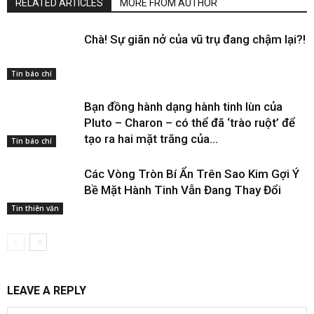
RELATED ARTICLES
MORE FROM AUTHOR
Chà! Sự giãn nở của vũ trụ đang chậm lại?!
Tin báo chí
Bạn đồng hành dạng hành tinh lùn của
Pluto – Charon – có thể đã ‘trào ruột’ để
tạo ra hai mặt trăng của...
Tin báo chí
Các Vòng Tròn Bí Ẩn Trên Sao Kim Gợi Ý
Bề Mặt Hành Tinh Vẫn Đang Thay Đổi
Tin thiên văn
LEAVE A REPLY