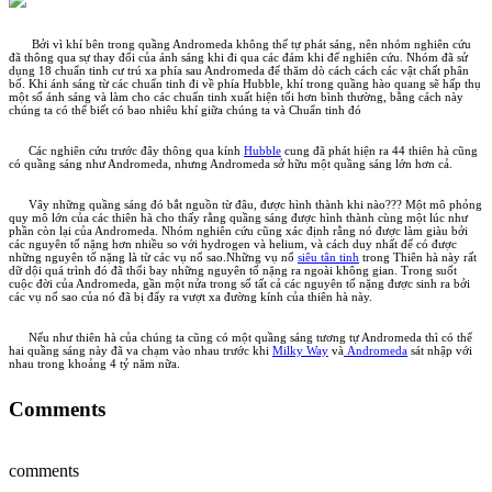
Bởi vì khí bên trong quầng Andromeda không thể tự phát sáng, nên nhóm nghiên cứu
đã thông qua sự thay đổi của ánh sáng khi đi qua các đám khi để nghiên cứu. Nhóm đã sử
dụng 18 chuẩn tinh cư trú xa phía sau Andromeda để thăm dò cách cách các vật chất phân
bố. Khi ánh sáng từ các chuẩn tinh đi về phía Hubble, khí trong quầng hào quang sẽ hấp thụ
một số ánh sáng và làm cho các chuẩn tinh xuất hiện tối hơn bình thường, bằng cách này
chúng ta có thể biết có bao nhiêu khí giữa chúng ta và Chuẩn tinh đó
Các nghiên cứu trước đây thông qua kính
Hubble
cung đã phát hiện ra 44 thiên hà cũng
có quầng sáng như Andromeda, nhưng Andromeda sở hữu một quầng sáng lớn hơn cả.
Vây những quầng sáng đó bắt nguồn từ đâu, được hình thành khi nào??? Một mô phỏng
quy mô lớn của các thiên hà cho thấy rằng quầng sáng được hình thành cùng một lúc như
phần còn lại của Andromeda. Nhóm nghiên cứu cũng xác định rằng nó được làm giàu bởi
các nguyên tố nặng hơn nhiều so với hydrogen và helium, và cách duy nhất để có được
những nguyên tố nặng là từ các vụ nổ sao.Những vụ nổ
siêu tân tinh
trong Thiên hà này rất
dữ dội quá trình đó đã thổi bay những nguyên tố nặng ra ngoài không gian. Trong suốt
cuộc đời của Andromeda, gần một nửa trong số tất cả các nguyên tố nặng được sinh ra bởi
các vụ nổ sao của nó đã bị đẩy ra vượt xa đường kính của thiên hà này.
Nếu như thiên hà của chúng ta cũng có một quầng sáng tương tự Andromeda thì có thể
hai quầng sáng này đã va chạm vào nhau trước khi
Milky Way
và
Andromeda
sát nhập với
nhau trong khoảng 4 tỷ năm nữa.
Comments
comments