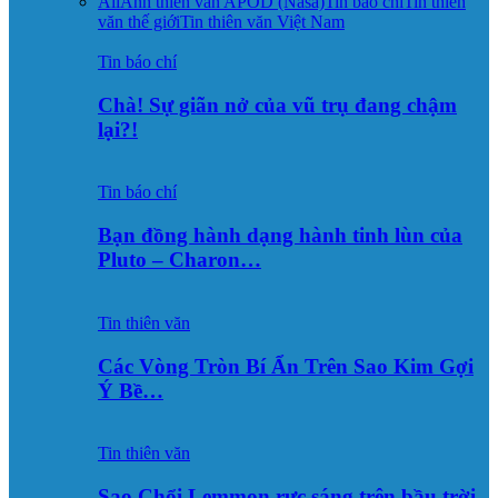
All
Ảnh thiên văn APOD (Nasa)
Tin báo chí
Tin thiên
văn thế giới
Tin thiên văn Việt Nam
Tin báo chí
Chà! Sự giãn nở của vũ trụ đang chậm
lại?!
Tin báo chí
Bạn đồng hành dạng hành tinh lùn của
Pluto – Charon…
Tin thiên văn
Các Vòng Tròn Bí Ẩn Trên Sao Kim Gợi
Ý Bề…
Tin thiên văn
Sao Chổi Lemmon rực sáng trên bầu trời