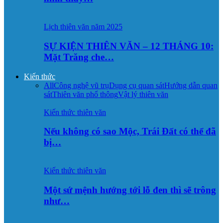
Lịch thiên văn năm 2025
SỰ KIỆN THIÊN VĂN – 12 THÁNG 10:
Mặt Trăng che…
Kiến thức
All
Công nghệ vũ trụ
Dụng cụ quan sát
Hướng dẫn quan
sát
Thiên văn phổ thông
Vật lý thiên văn
Kiến thức thiên văn
Nếu không có sao Mộc, Trái Đất có thể đã
bị…
Kiến thức thiên văn
Một sứ mệnh hướng tới lỗ đen thì sẽ trông
như…