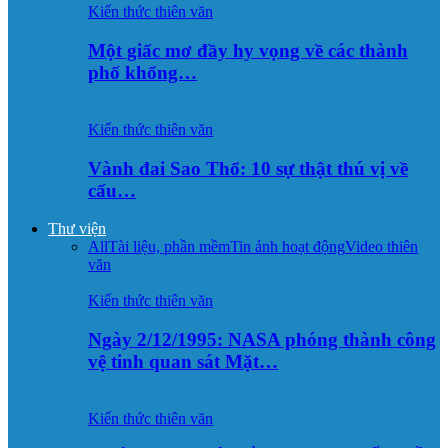
Kiến thức thiên văn
Một giấc mơ đầy hy vọng về các thành
phố khổng…
Kiến thức thiên văn
Vành đai Sao Thổ: 10 sự thật thú vị về
cấu…
Thư viện
All
Tài liệu, phần mềm
Tin ảnh hoạt động
Video thiên
văn
Kiến thức thiên văn
Ngày 2/12/1995: NASA phóng thành công
vệ tinh quan sát Mặt…
Kiến thức thiên văn