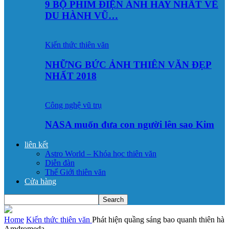
9 BỘ PHIM ĐIỆN ẢNH HAY NHẤT VỀ
DU HÀNH VŨ…
Kiến thức thiên văn
NHỮNG BỨC ẢNH THIÊN VĂN ĐẸP
NHẤT 2018
Công nghệ vũ trụ
NASA muốn đưa con người lên sao Kim
liên kết
Astro World – Khóa học thiên văn
Diễn đàn
Thế Giới thiên văn
Cửa hàng
Home
Kiến thức thiên văn
Phát hiện quầng sáng bao quanh thiên hà
Amdromeda