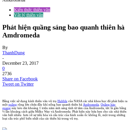
Kiến thức thiên văn
Vật lý thiên văn
Phát hiện quầng sáng bao quanh thiên hà
Amdromeda
By
ThanhDung
-
December 23, 2017
0
2736
Share on Facebook
Tweet on Twitter
Bằng việc sử dụng kính thiên văn vũ trụ
Hubble
của NASA các nhà khoa học đã phát hiện ra
một
quầng
rộng lớn chứa đầy khí nống bao quanh thiên hà
Andromeda
.
Quầng hào
quang
này kéo dài khoảng 1 triệu năm ánh sáng tính từ tâm của Androneda, tức là gần bằng
½ lần khoảng cách giữa Milky Way và Andromeda. Phát hiện này hứa hẹn cho các nhà thiên
văn biết nhiều hơn về sự tiến hóa và cấu trúc của hình xoắn ốc khổng lồ, một trong những
loại cấu trúc phổ biến nhất của các thiên hà trong vũ trụ.