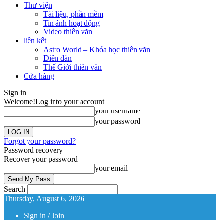
Thư viện
Tài liệu, phần mềm
Tin ảnh hoạt động
Video thiên văn
liên kết
Astro World – Khóa học thiên văn
Diễn đàn
Thế Giới thiên văn
Cửa hàng
Sign in
Welcome!
Log into your account
your username
your password
Forgot your password?
Password recovery
Recover your password
your email
Search
Thursday, August 6, 2026
Sign in / Join