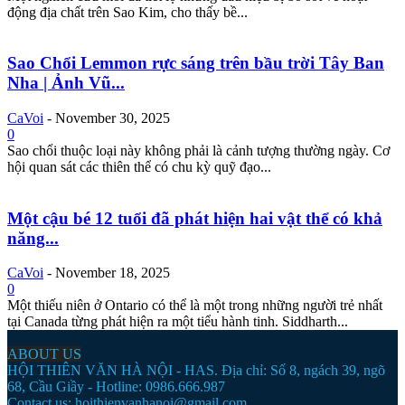
động địa chất trên Sao Kim, cho thấy bề...
Sao Chổi Lemmon rực sáng trên bầu trời Tây Ban
Nha | Ảnh Vũ...
CaVoi
-
November 30, 2025
0
Sao chổi thuộc loại này không phải là cảnh tượng thường ngày. Cơ
hội quan sát các thiên thể có chu kỳ quỹ đạo...
Một cậu bé 12 tuổi đã phát hiện hai vật thể có khả
năng...
CaVoi
-
November 18, 2025
0
Một thiếu niên ở Ontario có thể là một trong những người trẻ nhất
tại Canada từng phát hiện ra một tiểu hành tinh. Siddharth...
ABOUT US
HỘI THIÊN VĂN HÀ NỘI - HAS. Địa chỉ: Số 8, ngách 39, ngõ
68, Cầu Giầy - Hotline: 0986.666.987
Contact us:
hoithienvanhanoi@gmail.com