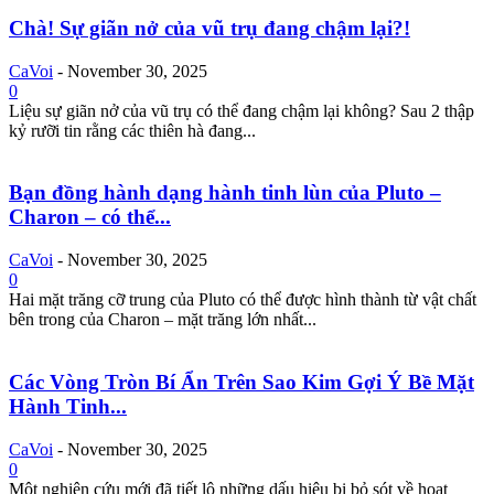
Chà! Sự giãn nở của vũ trụ đang chậm lại?!
CaVoi
-
November 30, 2025
0
Liệu sự giãn nở của vũ trụ có thể đang chậm lại không? Sau 2 thập
kỷ rưỡi tin rằng các thiên hà đang...
Bạn đồng hành dạng hành tinh lùn của Pluto –
Charon – có thể...
CaVoi
-
November 30, 2025
0
Hai mặt trăng cỡ trung của Pluto có thể được hình thành từ vật chất
bên trong của Charon – mặt trăng lớn nhất...
Các Vòng Tròn Bí Ẩn Trên Sao Kim Gợi Ý Bề Mặt
Hành Tinh...
CaVoi
-
November 30, 2025
0
Một nghiên cứu mới đã tiết lộ những dấu hiệu bị bỏ sót về hoạt