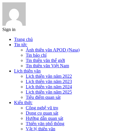
Sign in
Trang chủ
Tin tức
Ảnh thiên văn APOD (Nasa)
Tin báo chí
Tin thiên văn thế giới
Tin thiên văn Việt Nam
Lịch thiên văn
Lịch thiên văn năm 2022
Lịch thiên văn năm 2023
Lịch thiên văn năm 2024
Lịch thiên văn năm 2025
Tiêu điểm quan sát
Kiến thức
Công nghệ vũ trụ
Dụng cụ quan sát
Hướng dẫn quan sát
Thiên văn phổ thông
Vật lý thiên văn