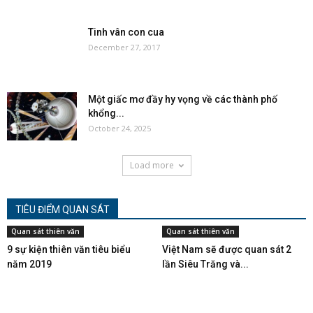
Tinh vân con cua
December 27, 2017
Một giấc mơ đầy hy vọng về các thành phố
khổng...
October 24, 2025
Load more
TIÊU ĐIỂM QUAN SÁT
Quan sát thiên văn
Quan sát thiên văn
9 sự kiện thiên văn tiêu biểu
Việt Nam sẽ được quan sát 2
năm 2019
lần Siêu Trăng và...