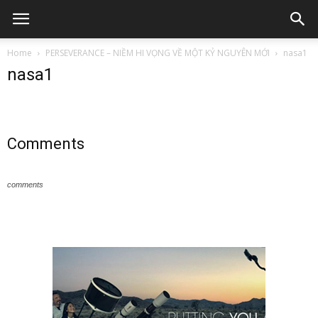
Home
PERSEVERANCE – NIỀM HI VỌNG VỀ MỘT KỶ NGUYÊN MỚI
nasa1
nasa1
Comments
comments