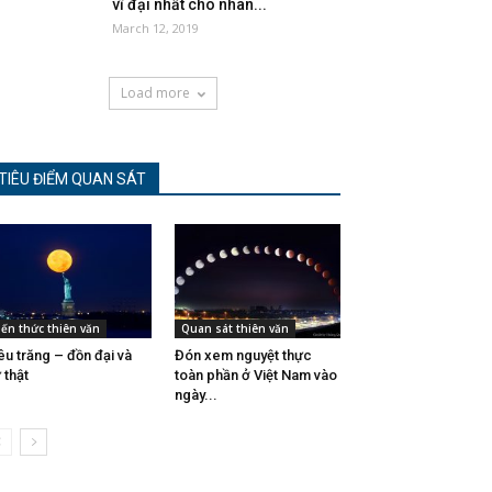
vĩ đại nhất cho nhân...
March 12, 2019
Load more
TIÊU ĐIỂM QUAN SÁT
iến thức thiên văn
Quan sát thiên văn
êu trăng – đồn đại và
Đón xem nguyệt thực
 thật
toàn phần ở Việt Nam vào
ngày...