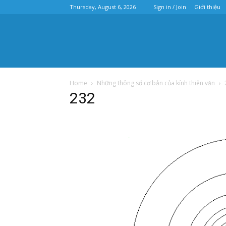
Thursday, August 6, 2026
Sign in / Join
Giới thiệu
Home
Những thông số cơ bản của kính thiên văn
232