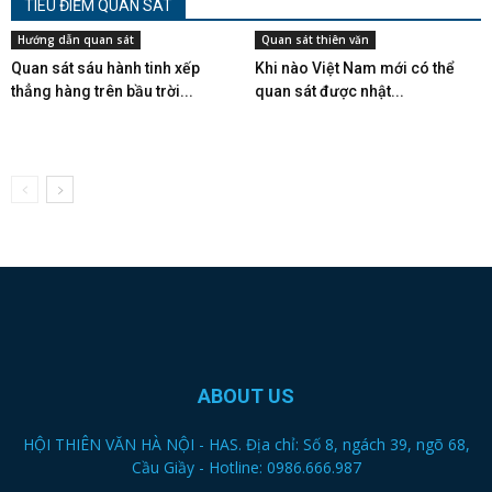
TIÊU ĐIỂM QUAN SÁT
Hướng dẫn quan sát
Quan sát thiên văn
Quan sát sáu hành tinh xếp
Khi nào Việt Nam mới có thể
thẳng hàng trên bầu trời...
quan sát được nhật...
ABOUT US
HỘI THIÊN VĂN HÀ NỘI - HAS. Địa chỉ: Số 8, ngách 39, ngõ 68,
Cầu Giầy - Hotline: 0986.666.987