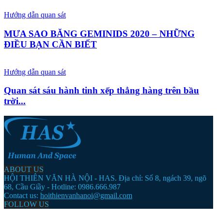
Hướng dẫn quan sát
MƯA SAO BĂNG GEMINIDS 2020 – NHỮNG
ĐIỀU BẠN CẦN BIẾT
Hướng dẫn quan sát
Quan sát sáu hành tinh xếp thẳng hàng trên bầu
trời...
ABOUT US
HỘI THIÊN VĂN HÀ NỘI - HAS. Địa chỉ: Số 8, ngách 39, ngõ
68, Cầu Giầy - Hotline: 0986.666.987
Contact us:
hoithienvanhanoi@gmail.com
FOLLOW US