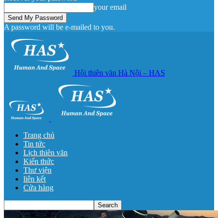
your email
A password will be e-mailed to you.
Hội thiên văn Hà Nội – HAS
Trang chủ
Tin tức
Lịch thiên văn
Kiến thức
Thư viện
liên kết
Cửa hàng