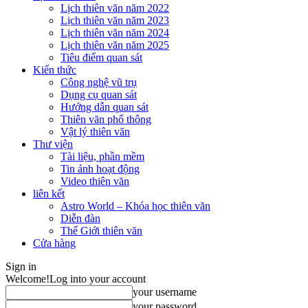
Lịch thiên văn năm 2022
Lịch thiên văn năm 2023
Lịch thiên văn năm 2024
Lịch thiên văn năm 2025
Tiêu điểm quan sát
Kiến thức
Công nghệ vũ trụ
Dụng cụ quan sát
Hướng dẫn quan sát
Thiên văn phổ thông
Vật lý thiên văn
Thư viện
Tài liệu, phần mềm
Tin ảnh hoạt động
Video thiên văn
liên kết
Astro World – Khóa học thiên văn
Diễn đàn
Thế Giới thiên văn
Cửa hàng
Sign in
Welcome!
Log into your account
your username
your password