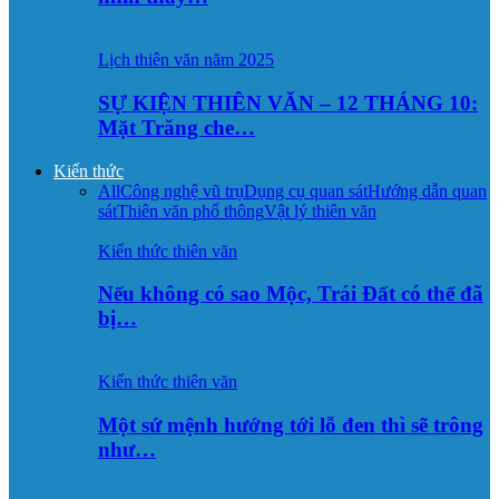
Lịch thiên văn năm 2025
SỰ KIỆN THIÊN VĂN – 12 THÁNG 10:
Mặt Trăng che…
Kiến thức
All
Công nghệ vũ trụ
Dụng cụ quan sát
Hướng dẫn quan
sát
Thiên văn phổ thông
Vật lý thiên văn
Kiến thức thiên văn
Nếu không có sao Mộc, Trái Đất có thể đã
bị…
Kiến thức thiên văn
Một sứ mệnh hướng tới lỗ đen thì sẽ trông
như…