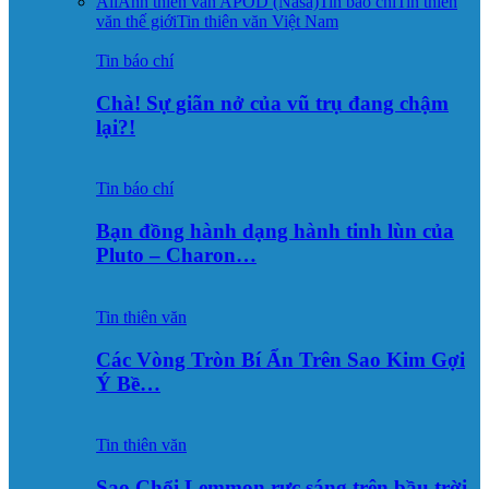
All
Ảnh thiên văn APOD (Nasa)
Tin báo chí
Tin thiên
văn thế giới
Tin thiên văn Việt Nam
Tin báo chí
Chà! Sự giãn nở của vũ trụ đang chậm
lại?!
Tin báo chí
Bạn đồng hành dạng hành tinh lùn của
Pluto – Charon…
Tin thiên văn
Các Vòng Tròn Bí Ẩn Trên Sao Kim Gợi
Ý Bề…
Tin thiên văn
Sao Chổi Lemmon rực sáng trên bầu trời