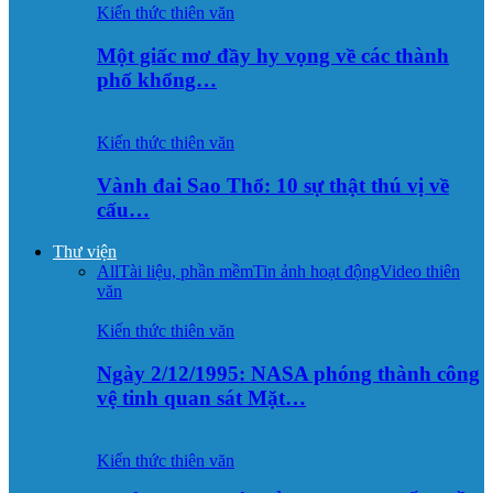
Kiến thức thiên văn
Một giấc mơ đầy hy vọng về các thành
phố khổng…
Kiến thức thiên văn
Vành đai Sao Thổ: 10 sự thật thú vị về
cấu…
Thư viện
All
Tài liệu, phần mềm
Tin ảnh hoạt động
Video thiên
văn
Kiến thức thiên văn
Ngày 2/12/1995: NASA phóng thành công
vệ tinh quan sát Mặt…
Kiến thức thiên văn