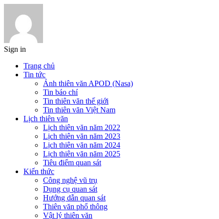
Sign in
Trang chủ
Tin tức
Ảnh thiên văn APOD (Nasa)
Tin báo chí
Tin thiên văn thế giới
Tin thiên văn Việt Nam
Lịch thiên văn
Lịch thiên văn năm 2022
Lịch thiên văn năm 2023
Lịch thiên văn năm 2024
Lịch thiên văn năm 2025
Tiêu điểm quan sát
Kiến thức
Công nghệ vũ trụ
Dụng cụ quan sát
Hướng dẫn quan sát
Thiên văn phổ thông
Vật lý thiên văn