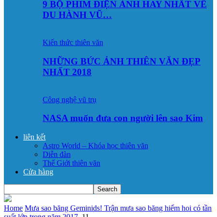
9 BỘ PHIM ĐIỆN ẢNH HAY NHẤT VỀ
DU HÀNH VŨ…
Kiến thức thiên văn
NHỮNG BỨC ẢNH THIÊN VĂN ĐẸP
NHẤT 2018
Công nghệ vũ trụ
NASA muốn đưa con người lên sao Kim
liên kết
Astro World – Khóa học thiên văn
Diễn đàn
Thế Giới thiên văn
Cửa hàng
Home
Mưa sao băng Geminids! Trận mưa sao băng hiếm hoi có tần
suất lớn trong năm 2017.
11