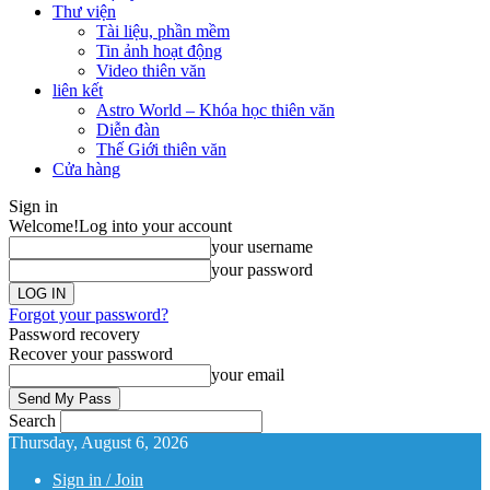
Thư viện
Tài liệu, phần mềm
Tin ảnh hoạt động
Video thiên văn
liên kết
Astro World – Khóa học thiên văn
Diễn đàn
Thế Giới thiên văn
Cửa hàng
Sign in
Welcome!
Log into your account
your username
your password
Forgot your password?
Password recovery
Recover your password
your email
Search
Thursday, August 6, 2026
Sign in / Join