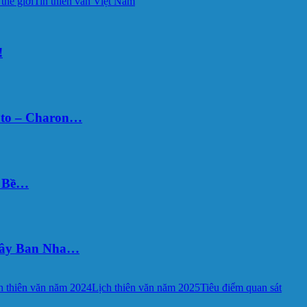
 thế giới
Tin thiên văn Việt Nam
!
uto – Charon…
Ý Bề…
 Tây Ban Nha…
h thiên văn năm 2024
Lịch thiên văn năm 2025
Tiêu điểm quan sát