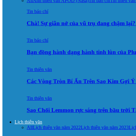
All
Ảnh thiên văn APOD (Nasa)
Tin báo chí
Tin thiên văn
Tin báo chí
Chà! Sự giãn nở của vũ trụ đang chậm lại?
Tin báo chí
Bạn đồng hành dạng hành tinh lùn của Pl
Tin thiên văn
Các Vòng Tròn Bí Ẩn Trên Sao Kim Gợi 
Tin thiên văn
Sao Chổi Lemmon rực sáng trên bầu trời
Lịch thiên văn
All
Lịch thiên văn năm 2022
Lịch thiên văn năm 2023
Lịc