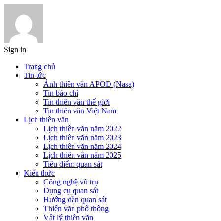
Sign in
Trang chủ
Tin tức
Ảnh thiên văn APOD (Nasa)
Tin báo chí
Tin thiên văn thế giới
Tin thiên văn Việt Nam
Lịch thiên văn
Lịch thiên văn năm 2022
Lịch thiên văn năm 2023
Lịch thiên văn năm 2024
Lịch thiên văn năm 2025
Tiêu điểm quan sát
Kiến thức
Công nghệ vũ trụ
Dụng cụ quan sát
Hướng dẫn quan sát
Thiên văn phổ thông
Vật lý thiên văn