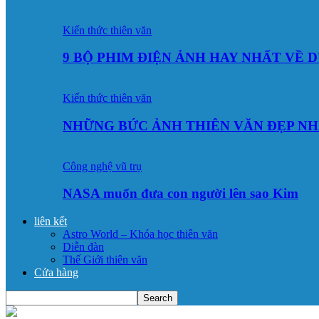
Kiến thức thiên văn
9 BỘ PHIM ĐIỆN ẢNH HAY NHẤT VỀ 
Kiến thức thiên văn
NHỮNG BỨC ẢNH THIÊN VĂN ĐẸP NH
Công nghệ vũ trụ
NASA muốn đưa con người lên sao Kim
liên kết
Astro World – Khóa học thiên văn
Diễn đàn
Thế Giới thiên văn
Cửa hàng