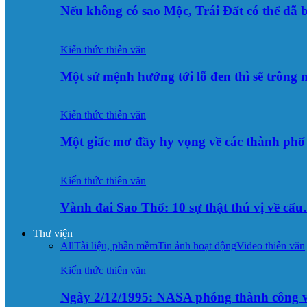
Nếu không có sao Mộc, Trái Đất có thể đã 
Kiến thức thiên văn
Một sứ mệnh hướng tới lỗ đen thì sẽ trông
Kiến thức thiên văn
Một giấc mơ đầy hy vọng về các thành p
Kiến thức thiên văn
Vành đai Sao Thổ: 10 sự thật thú vị về cấ
Thư viện
All
Tài liệu, phần mềm
Tin ảnh hoạt động
Video thiên văn
Kiến thức thiên văn
Ngày 2/12/1995: NASA phóng thành công v