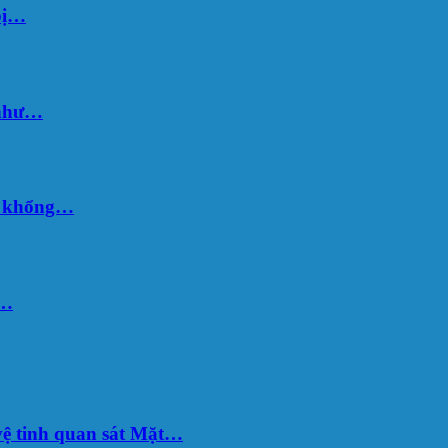
bị…
 như…
hố khổng…
u…
ệ tinh quan sát Mặt…