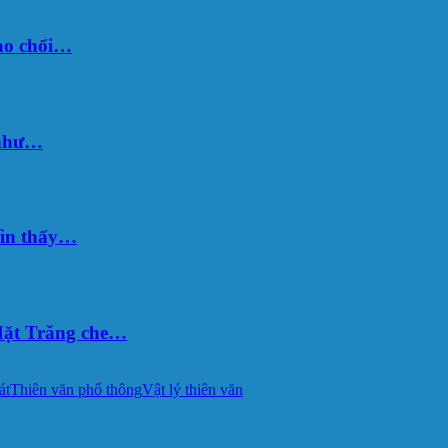
sao chổi…
 như…
hìn thấy…
ặt Trăng che…
át
Thiên văn phổ thông
Vật lý thiên văn