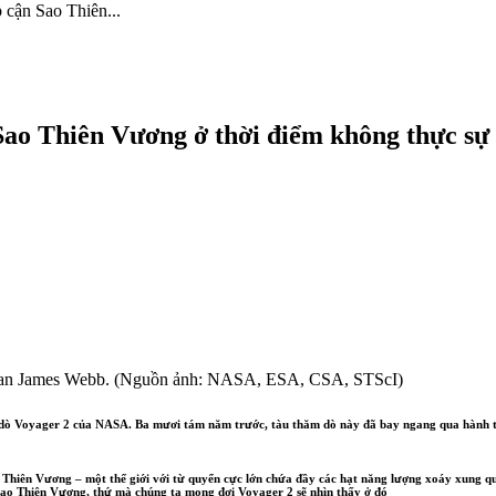
 cận Sao Thiên...
Sao Thiên Vương ở thời điểm không thực sự 
gian James Webb. (Nguồn ảnh: NASA, ESA, CSA, STScI)
 dò Voyager 2 của NASA. Ba mươi tám năm trước, tàu thăm dò này đã bay ngang qua hành tinh
 Thiên Vương – một thế giới với từ quyển cực lớn chứa đầy các hạt năng lượng xoáy xung q
 Sao Thiên Vương, thứ mà chúng ta mong đợi Voyager 2 sẽ nhìn thấy ở đó