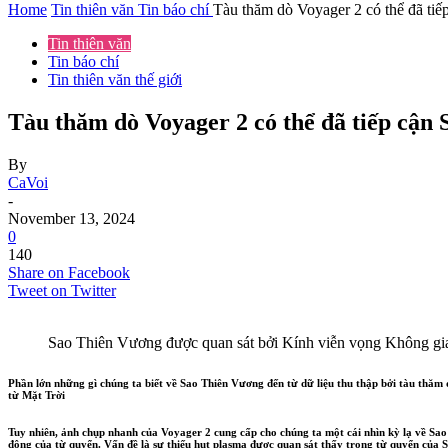
Home
Tin thiên văn
Tin báo chí
Tàu thăm dò Voyager 2 có thể đã tiếp
Tin thiên văn
Tin báo chí
Tin thiên văn thế giới
Tàu thăm dò Voyager 2 có thể đã tiếp cận 
By
CaVoi
-
November 13, 2024
0
140
Share on Facebook
Tweet on Twitter
Sao Thiên Vương được quan sát bởi Kính viễn vọng Không 
Phần lớn những gì chúng ta biết về Sao Thiên Vương đến từ dữ liệu thu thập bởi tàu thăm
từ Mặt Trời
Tuy nhiên, ảnh chụp nhanh của Voyager 2 cung cấp cho chúng ta một cái nhìn kỳ lạ về Sao
động của từ quyển. Vấn đề là sự thiếu hụt plasma được quan sát thấy trong từ quyển của