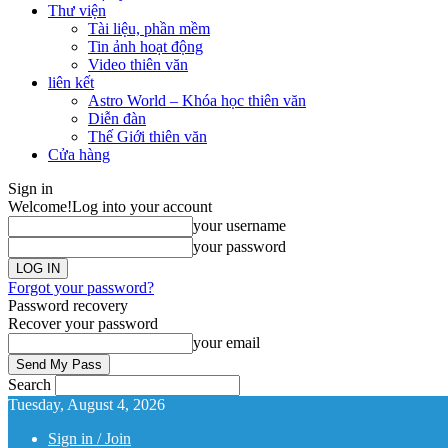
Thư viện
Tài liệu, phần mềm
Tin ảnh hoạt động
Video thiên văn
liên kết
Astro World – Khóa học thiên văn
Diễn đàn
Thế Giới thiên văn
Cửa hàng
Sign in
Welcome!
Log into your account
your username
your password
Forgot your password?
Password recovery
Recover your password
your email
Search
Tuesday, August 4, 2026
Sign in / Join