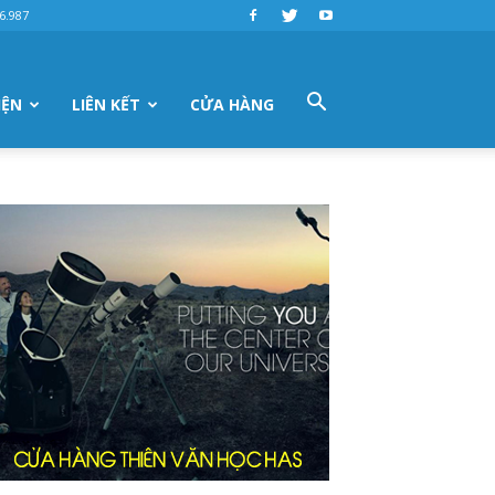
6.987
IỆN
LIÊN KẾT
CỬA HÀNG