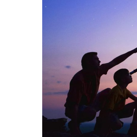
Nội
–
HAS