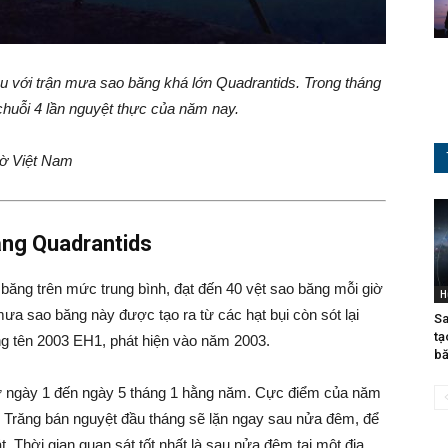
u với trận mưa sao băng khá lớn Quadrantids. Trong tháng
 chuỗi 4 lần nguyệt thực của năm nay.
giờ Việt Nam
ăng Quadrantids
ăng trên mức trung bình, đạt đến 40 vệt sao băng mỗi giờ
H
ưa sao băng này được tạo ra từ các hạt bụi còn sót lại
Sa
tạ
ng tên 2003 EH1, phát hiện vào năm 2003.
bă
ừ ngày 1 đến ngày 5 tháng 1 hằng năm. Cực điểm của năm
. Trăng bán nguyệt đầu tháng sẽ lặn ngay sau nửa đêm, để
sát. Thời gian quan sát tốt nhất là sau nửa đêm tại một địa