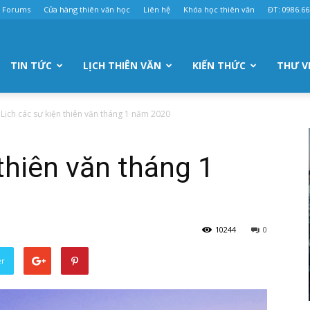
Forums
Cửa hàng thiên văn học
Liên hệ
Khóa học thiên văn
ĐT: 0986.66
TIN TỨC
LỊCH THIÊN VĂN
KIẾN THỨC
THƯ V
Lịch các sự kiện thiên văn tháng 1 năm 2020
thiên văn tháng 1
10244
0
er