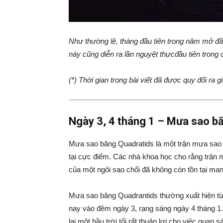
Như thường lệ, tháng đầu tiên trong năm mở đầ
này cũng diễn ra lần nguyệt thựcđầu tiên trong
(*) Thời gian trong bài viết đã được quy đổi ra 
Ngày 3, 4 tháng 1 – Mưa sao b
Mưa sao băng Quadratids là một trận mưa sao b
tại cực điểm. Các nhà khoa học cho rằng trận m
của một ngôi sao chổi đã không còn tồn tại ma
Mưa sao băng Quadrantids thường xuất hiện t
nay vào đêm ngày 3, rạng sáng ngày 4 tháng 1
lại một bầu trời tối rất thuận lợi cho việc quan 