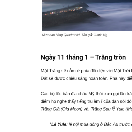
Mưa sao băng Quadrantid. Tác giả: Justin Ng
Ngày 11 tháng 1 – Trăng tròn
Mặt Trăng sẽ nằm ở phía đối diện với Mặt Trời 
Đất sẽ được chiếu sáng hoàn toàn. Pha này diễn
Các bộ tộc bản địa châu Mỹ thời xưa gọi lần tră
điểm họ nghe thấy tiếng tru ầm ĩ của đàn sói đó
Trăng Già (Old Moon)
và
Trăng Sau lễ Yule (Mo
*
Lễ Yule
: lễ hội mùa đông ở Bắc Âu trước 