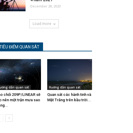
December 28, 2020
Load more
TIÊU ĐIỂM QUAN SÁT
ướng dẫn quan sát
Hướng dẫn quan sát
o chổi 209P/LINEAR sẽ
Quan sát các hành tinh và
o nên một trận mưa sao
Mặt Trăng trên bầu trời...
ng...