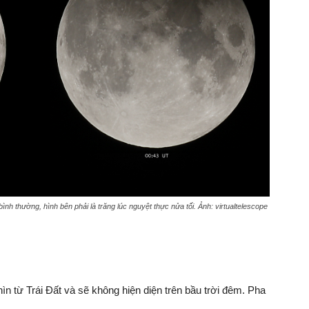
ình thường, hình bên phải là trăng lúc nguyệt thực nửa tối. Ảnh: virtualtelescope
ìn từ Trái Đất và sẽ không hiện diện trên bầu trời đêm. Pha